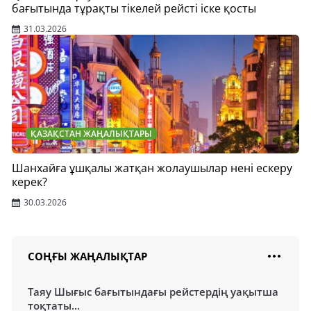
бағытында тұрақты тікелей рейсті іске қосты
31.03.2026
ҚАЗАҚСТАН ЖАҢАЛЫҚТАРЫ
Шанхайға ұшқалы жатқан жолаушылар нені ескеру
керек?
30.03.2026
СОҢҒЫ ЖАҢАЛЫҚТАР
Таяу Шығыс бағытындағы рейстердің уақытша
тоқтаты...