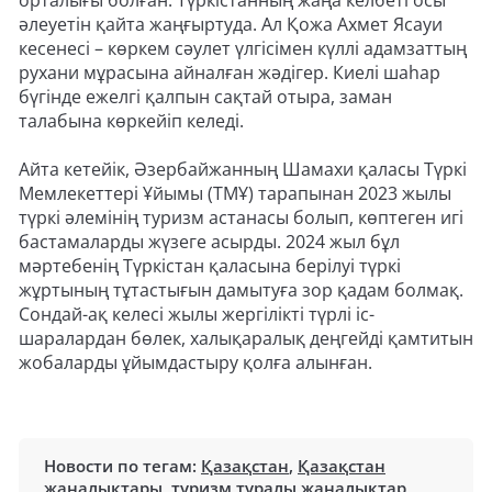
орталығы болған. Түркістанның жаңа келбеті осы
әлеуетін қайта жаңғыртуда. Ал Қожа Ахмет Ясауи
кесенесі – көркем сәулет үлгісімен күллі адамзаттың
рухани мұрасына айналған жәдігер. Киелі шаһар
бүгінде ежелгі қалпын сақтай отыра, заман
талабына көркейіп келеді.
Айта кетейік, Әзербайжанның Шамахи қаласы Түркі
Мемлекеттері Ұйымы (ТМҰ) тарапынан 2023 жылы
түркі әлемінің туризм астанасы болып, көптеген игі
бастамаларды жүзеге асырды. 2024 жыл бұл
мәртебенің Түркістан қаласына берілуі түркі
жұртының тұтастығын дамытуға зор қадам болмақ.
Сондай-ақ келесі жылы жергілікті түрлі іс-
шаралардан бөлек, халықаралық деңгейді қамтитын
жобаларды ұйымдастыру қолға алынған.
Новости по тегам:
Қазақстан
,
Қазақстан
жаңалықтары
,
туризм туралы жаңалықтар
,