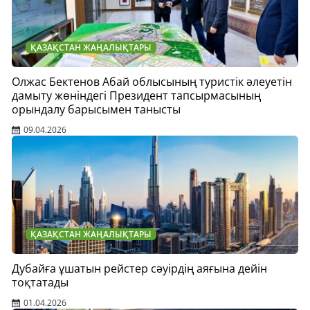
ҚАЗАҚСТАН ЖАҢАЛЫҚТАРЫ
Олжас Бектенов Абай облысының туристік әлеуетін
дамыту жөніндегі Президент тапсырмасының
орындалу барысымен танысты
09.04.2026
ҚАЗАҚСТАН ЖАҢАЛЫҚТАРЫ
Дубайға ұшатын рейстер сәуірдің аяғына дейін
тоқтатады
01.04.2026