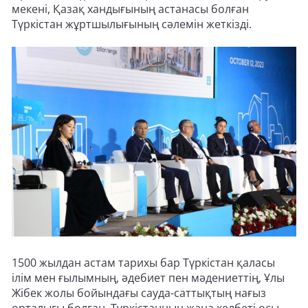
мекені, Қазақ хандығының астанасы болған
Түркістан жұртшылығының сәлемін жеткізді.
1500 жылдан астам тарихы бар Түркістан қаласы
ілім мен ғылымның, әдебиет пен мәдениеттің, Ұлы
Жібек жолы бойындағы сауда-саттықтың нағыз