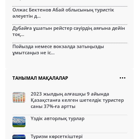
Олжас Бектенов Абай облысының туристік
әлеуетін д...
Дубайға ұшатын рейстер сәуірдің аяғына дейін
тоқ...
Пойызда немесе вокзалда затыңызды
ұмытсаңыз не іс...
ТАНЫМАЛ МАҚАЛАЛАР
2023 жылдың алғашқы 9 айында
Қазақстанға келген шетелдік туристер
саны 37%-ға артты
Үздік авторлық турлар
Туризм көрсеткіштері