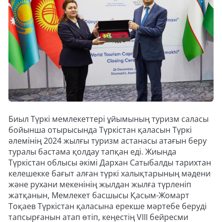
Биыл Түркі мемлекеттері ұйымының туризм саласы
бойынша отырысында Түркістан қаласын Түркі
әлемінің 2024 жылғы туризм астанасы атағын беру
туралы бастама қолдау тапқан еді. Жиында
Түркістан облысы әкімі Дархан Сатыбалды тарихтан
келешекке бағыт алған түркі халықтарының мәдени
және рухани мекенінің жылдан жылға түрленіп
жатқанын, Мемлекет басшысы Қасым-Жомарт
Тоқаев Түркістан қаласына ерекше мәртебе беруді
тапсырғанын атап өтіп, кеңестің VIII бейресми