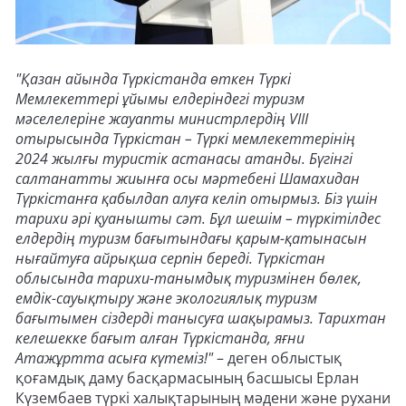
"Қазан айында Түркістанда өткен Түркі
Мемлекеттері ұйымы елдеріндегі туризм
мәселелеріне жауапты министрлердің VIII
отырысында Түркістан – Түркі мемлекеттерінің
2024 жылғы туристік астанасы атанды. Бүгінгі
салтанатты жиынға осы мәртебені Шамахидан
Түркістанға қабылдап алуға келіп отырмыз. Біз үшін
тарихи әрі қуанышты сәт. Бұл шешім – түркітілдес
елдердің туризм бағытындағы қарым-қатынасын
нығайтуға айрықша серпін береді. Түркістан
облысында тарихи-танымдық туризмінен бөлек,
емдік-сауықтыру және экологиялық туризм
бағытымен сіздерді танысуға шақырамыз. Тарихтан
келешекке бағыт алған Түркістанда, яғни
Атажұртта асыға күтеміз!"
– деген облыстық
қоғамдық даму басқармасының басшысы Ерлан
Күзембаев түркі халықтарының мәдени және рухани