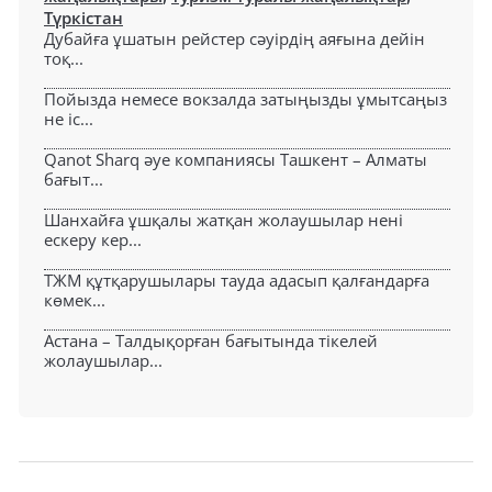
Түркістан
Дубайға ұшатын рейстер сәуірдің аяғына дейін
тоқ...
Пойызда немесе вокзалда затыңызды ұмытсаңыз
не іс...
Qanot Sharq әуе компаниясы Ташкент – Алматы
бағыт...
Шанхайға ұшқалы жатқан жолаушылар нені
ескеру кер...
ТЖМ құтқарушылары тауда адасып қалғандарға
көмек...
Астана – Талдықорған бағытында тікелей
жолаушылар...