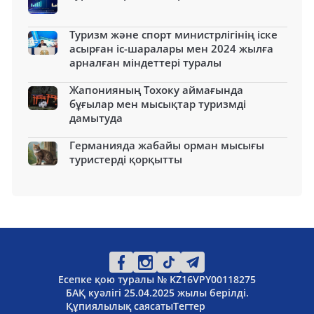
Туризм және спорт министрлігінің іске
асырған іс-шаралары мен 2024 жылға
арналған міндеттері туралы
Жапонияның Тохоку аймағында
бұғылар мен мысықтар туризмді
дамытуда
Германияда жабайы орман мысығы
туристерді қорқытты
Есепке қою туралы № KZ16VPY00118275
БАҚ куәлігі 25.04.2025 жылы берілді.
Құпиялылық саясаты
Тегтер