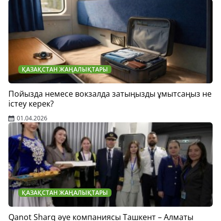
ҚАЗАҚСТАН ЖАҢАЛЫҚТАРЫ
Пойызда немесе вокзалда затыңызды ұмытсаңыз не
істеу керек?
01.04.2026
ҚАЗАҚСТАН ЖАҢАЛЫҚТАРЫ
Qanot Sharq әуе компаниясы Ташкент – Алматы