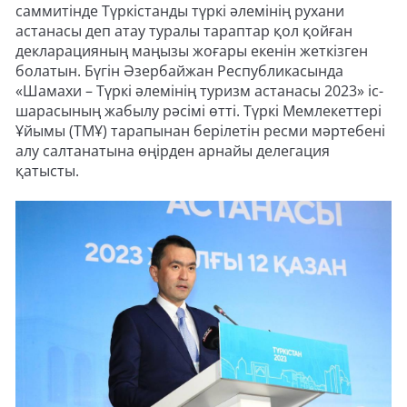
саммитінде Түркістанды түркі әлемінің рухани
астанасы деп атау туралы тараптар қол қойған
декларацияның маңызы жоғары екенін жеткізген
болатын. Бүгін Әзербайжан Республикасында
«Шамахи – Түркі әлемінің туризм астанасы 2023» іс-
шарасының жабылу рәсімі өтті. Түркі Мемлекеттері
Ұйымы (ТМҰ) тарапынан берілетін ресми мәртебені
алу салтанатына өңірден арнайы делегация
қатысты.