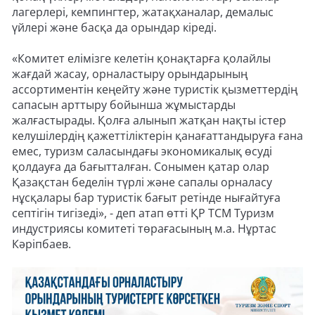
лагерлері, кемпингтер, жатақханалар, демалыс
үйлері және басқа да орындар кіреді.
«Комитет елімізге келетін қонақтарға қолайлы
жағдай жасау, орналастыру орындарының
ассортиментін кеңейту және туристік қызметтердің
сапасын арттыру бойынша жұмыстарды
жалғастырады. Қолға алынып жатқан нақты істер
келушілердің қажеттіліктерін қанағаттандыруға ғана
емес, туризм саласындағы экономикалық өсуді
қолдауға да бағытталған. Сонымен қатар олар
Қазақстан беделін түрлі және сапалы орналасу
нұсқалары бар туристік бағыт ретінде нығайтуға
септігін тигізеді», - деп атап өтті ҚР ТСМ Туризм
индустриясы комитеті төрағасының м.а. Нұртас
Кәріпбаев.