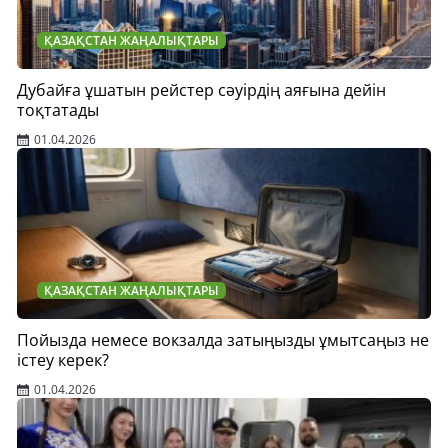
ҚАЗАҚСТАН ЖАҢАЛЫҚТАРЫ
Дубайға ұшатын рейстер сәуірдің аяғына дейін
тоқтатады
01.04.2026
ҚАЗАҚСТАН ЖАҢАЛЫҚТАРЫ
Пойызда немесе вокзалда затыңызды ұмытсаңыз не
істеу керек?
01.04.2026