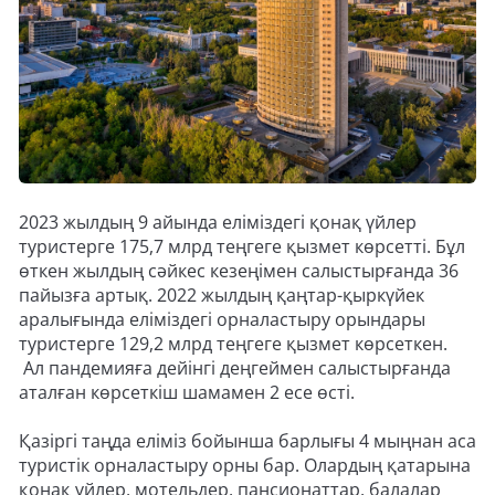
2023 жылдың 9 айында еліміздегі қонақ үйлер
туристерге 175,7 млрд теңгеге қызмет көрсетті. Бұл
өткен жылдың сәйкес кезеңімен салыстырғанда 36
пайызға артық. 2022 жылдың қаңтар-қыркүйек
аралығында еліміздегі орналастыру орындары
туристерге 129,2 млрд теңгеге қызмет көрсеткен.
Ал пандемияға дейінгі деңгеймен салыстырғанда
аталған көрсеткіш шамамен 2 есе өсті.
Қазіргі таңда еліміз бойынша барлығы 4 мыңнан аса
туристік орналастыру орны бар. Олардың қатарына
қонақ үйлер, мотельдер, пансионаттар, балалар