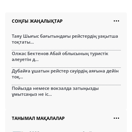
СОҢҒЫ ЖАҢАЛЫҚТАР
Таяу Шығыс бағытындағы рейстердің уақытша
тоқтаты...
Олжас Бектенов Абай облысының туристік
әлеуетін д...
Дубайға ұшатын рейстер сәуірдің аяғына дейін
тоқ...
Пойызда немесе вокзалда затыңызды
ұмытсаңыз не іс...
ТАНЫМАЛ МАҚАЛАЛАР