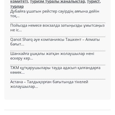
комитеті
,
туризм туралы жаңалықтар
,
турист
,
турлар
Дубайға ұшатын рейстер сәуірдің аяғына дейін
тоқ...
Пойызда немесе вокзалда затыңызды ұмытсаңыз
не іс...
Qanot Sharq әуе компаниясы Ташкент – Алматы
бағыт...
Шанхайға ұшқалы жатқан жолаушылар нені
ескеру кер...
ТЖМ құтқарушылары тауда адасып қалғандарға
көмек...
Астана – Талдықорған бағытында тікелей
жолаушылар...