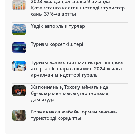
2023 жылдың алғашқы 9 айында
Қазақстанға келген шетелдік туристер
саны 37%-ға артты
Үздік авторлық турлар
Туризм көрсеткіштері
Туризм және спорт министрлігінің іске
асырған іс-шаралары мен 2024 жылға
арналған міндеттері туралы
Жапонияның Тохоку аймағында
бұғылар мен мысықтар туризмді
дамытуда
Германияда жабайы орман мысығы
туристерді қорқытты