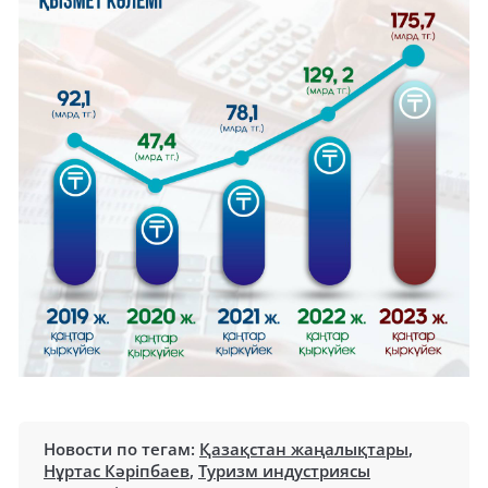
Новости по тегам:
Қазақстан жаңалықтары
,
Нұртас Кәріпбаев
,
Туризм индустриясы