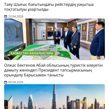
Таяу Шығыс бағытындағы рейстердің уақытша
тоқтатылуы ұзартылды
23.04.2026
ҚАЗАҚСТАН ЖАҢАЛЫҚТАРЫ
Олжас Бектенов Абай облысының туристік әлеуетін
дамыту жөніндегі Президент тапсырмасының
орындалу барысымен танысты
09.04.2026