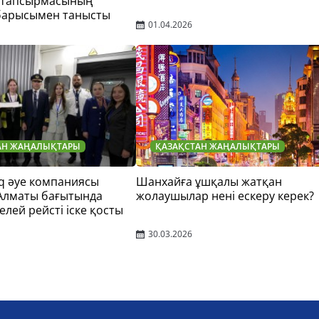
 тапсырмасының
барысымен танысты
01.04.2026
АН ЖАҢАЛЫҚТАРЫ
ҚАЗАҚСТАН ЖАҢАЛЫҚТАРЫ
q әуе компаниясы
Шанхайға ұшқалы жатқан
 Алматы бағытында
жолаушылар нені ескеру керек?
елей рейсті іске қосты
30.03.2026