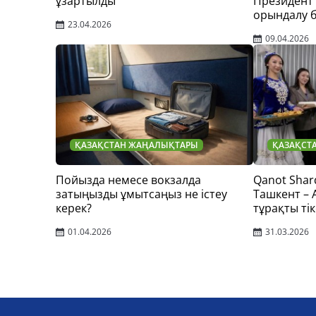
ұзартылды
Президент
орындалу 
23.04.2026
09.04.2026
ҚАЗАҚСТАН ЖАҢАЛЫҚТАРЫ
ҚАЗАҚСТ
Пойызда немесе вокзалда
Qanot Shar
затыңызды ұмытсаңыз не істеу
Ташкент –
керек?
тұрақты тік
01.04.2026
31.03.2026