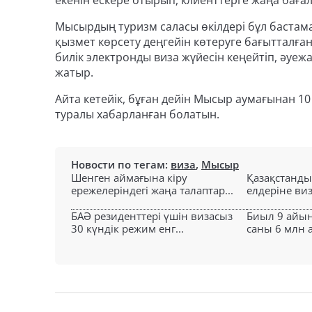
екенін ескере отырып, клиенттерге жаңа бағал
Мысырдың туризм саласы өкілдері бұл баста
қызмет көрсету деңгейін көтеруге бағытталған 
билік электронды виза жүйесін кеңейтіп, әуе
жатыр.
Айта кетейік, бұған дейін Мысыр аумағынан 1
туралы хабарланған болатын.
Новости по тегам:
виза
,
Мысыр
Шенген аймағына кіру
Қазақстанды
ережелеріндегі жаңа талаптар...
елдеріне виз
БАӘ резиденттері үшін визасыз
Биыл 9 айын
30 күндік режим енг...
саны 6 млн а