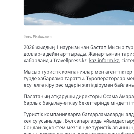
Фото: Pixabay.com
2026 жылдың 1 наурызынан бастап Мысыр тури
долларға дейін арттырады. Жаңартылған тариф 
хабарлайды Travellpress.kz
kaz.inform.kz.
сілте
Мысыр туристік компаниялар мен агенттіктер
түрде хабарлама таратты. Туроператорлар ме
өсуі елге кіру рәсімдерін жетілдірумен байланы
Палатаның атқарушы директоры Осама Амара ж
барлық бақылау-өткізу бекеттерінде міндетті
Туристік компанияларға бағдарламаларды алды
келісу ұсынылды. Бұл сапарларды ұйымдастыру 
Сондай-ақ көктем мезгілінде туристік ағынн