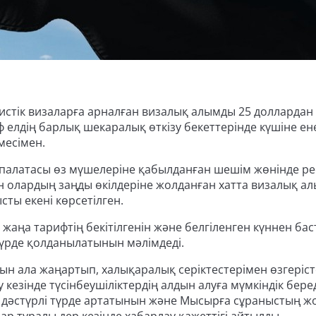
стік визаларға арналған визалық алымды 25 доллардан
елдің барлық шекаралық өткізу бекеттерінде күшіне ене
месімен.
 палатасы өз мүшелеріне қабылданған шешім жөнінде р
н олардың заңды өкілдеріне жолданған хатта визалық а
сты екені көрсетілген.
аңа тарифтің бекітілгенін және белгіленген күннен бас
 түрде қолданылатынын мәлімдеді.
н ала жаңартып, халықаралық серіктестерімен өзгеріст
кезінде түсінбеушіліктердің алдын алуға мүмкіндік беред
ың дәстүрлі түрде артатынын және Мысырға сұраныстың ж