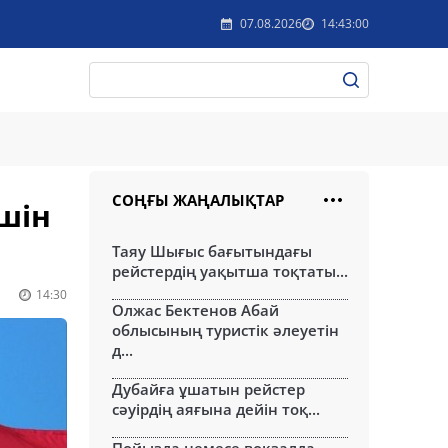
07.08.2026
14:43:00
СОҢҒЫ ЖАҢАЛЫҚТАР
шін
Таяу Шығыс бағытындағы
рейстердің уақытша тоқтаты...
14:30
Олжас Бектенов Абай
облысының туристік әлеуетін
д...
Дубайға ұшатын рейстер
сәуірдің аяғына дейін тоқ...