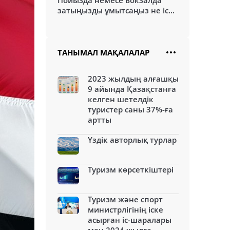
Пойызда немесе вокзалда
затыңызды ұмытсаңыз не іс...
ТАНЫМАЛ МАҚАЛАЛАР
2023 жылдың алғашқы
9 айында Қазақстанға
келген шетелдік
туристер саны 37%-ға
артты
Үздік авторлық турлар
Туризм көрсеткіштері
Туризм және спорт
министрлігінің іске
асырған іс-шаралары