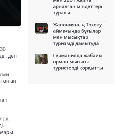
мен 2024 жылға
арналған міндеттері
туралы
Жапонияның Тохоку
аймағында бұғылар
мен мысықтар
туризмді дамытуда
 30
Германияда жабайы
ді, деп
орман мысығы
туристерді қорқытты
есми
лымның
тап
ерді
і.
оғары