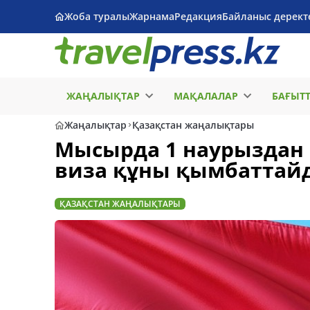
Жоба туралы
Жарнама
Редакция
Байланыс дерект
ЖАҢАЛЫҚТАР
МАҚАЛАЛАР
БАҒЫТ
Жаңалықтар
Қазақстан жаңалықтары
Мысырда 1 наурыздан 
виза құны қымбаттай
ҚАЗАҚСТАН ЖАҢАЛЫҚТАРЫ