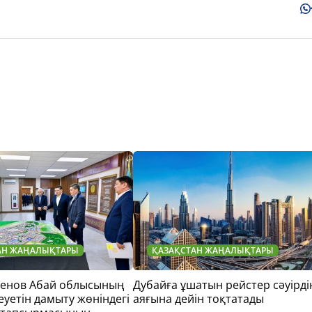
АН ЖАҢАЛЫҚТАРЫ
ҚАЗАҚСТАН ЖАҢАЛЫҚТАРЫ
тенов Абай облысының
Дубайға ұшатын рейстер сәуірді
еуетін дамыту жөніндегі
аяғына дейін тоқтатады