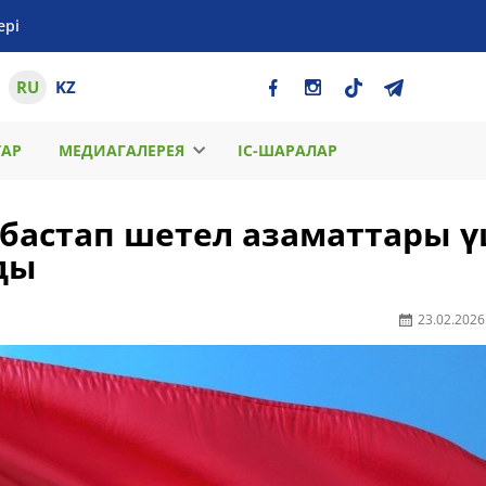
ері
RU
KZ
ТАР
МЕДИАГАЛЕРЕЯ
ІС-ШАРАЛАР
бастап шетел азаматтары ү
ды
23.02.2026