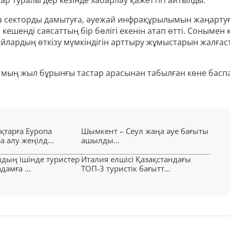
ар туралы дер кезінде хабарлау қажеттігі айтылды.
ма секторды дамытуға, әуежай инфрақұрылымын жаңарту
кешенді саясаттың бір бөлігі екенін атап өтті. Сонымен 
жайлардың өткізу мүмкіндігін арттыру жұмыстарын жалға
0 мың жыл бұрынғы тастар арасынан табылған көне басп
қтарға Еуропа
Шымкент – Сеул жаңа әуе бағыты
а алу жеңілд...
ашылды...
дың ішінде туристер
Италия елшісі Қазақстандағы
дамға ...
ТОП-3 туристік бағытт...