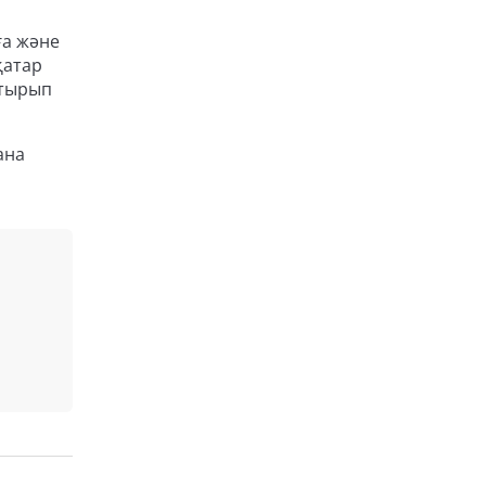
ға және
қатар
стырып
ана