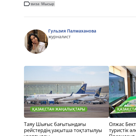
виза
Мысыр
Гульзия Палмаханова
журналист
ҚАЗАҚСТАН ЖАҢАЛЫҚТАРЫ
ҚАЗАҚСТ
Таяу Шығыс бағытындағы
Олжас Бек
рейстердің уақытша тоқтатылуы
туристік әл