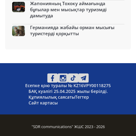
Жапонияның Тохоку аймағында
бұғылар мен мысықтар туризмді
дамытуда
Германияда жабайы орман мысығы
туристерді қорқытты
Есепке қою туралы № KZ16VPY00118275
БАҚ куәлігі 25.04.2025 жылы берілді.
Құпиялылық саясаты
Тегтер
Сайт картасы
"SDR communications" ЖШС 2023 - 2026