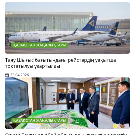
ҚАЗАҚСТАН ЖАҢАЛЫҚТАРЫ
Таяу Шығыс бағытындағы рейстердің уақытша
тоқтатылуы ұзартылды
23.04.2026
ҚАЗАҚСТАН ЖАҢАЛЫҚТАРЫ