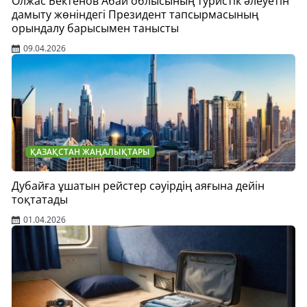
Олжас Бектенов Абай облысының туристік әлеуетін
дамыту жөніндегі Президент тапсырмасының
орындалу барысымен танысты
09.04.2026
ҚАЗАҚСТАН ЖАҢАЛЫҚТАРЫ
Дубайға ұшатын рейстер сәуірдің аяғына дейін
тоқтатады
01.04.2026