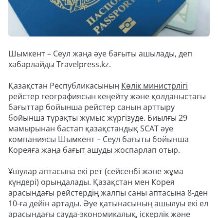
Шымкент – Сеул жаңа әуе бағыты ашылады, деп
хабарлайды Travelpress.kz.
Қазақстан Республикасының
Көлік министрлігі
рейстер географиясын кеңейту және қолданыстағы
бағыттар бойынша рейстер санын арттыру
бойынша тұрақты жұмыс жүргізуде. Биылғы 29
мамырынан бастап қазақстандық SCAT әуе
компаниясы Шымкент – Сеул бағыты бойынша
Кореяға жаңа бағыт ашуды жоспарлап отыр.
Ұшулар аптасына екі рет (сейсенбі және жұма
күндері) орындалады. Қазақстан мен Корея
арасындағы рейстердің жалпы саны аптасына 8-ден
10-ға дейін артады. Әуе қатынасының ашылуы екі ел
арасындағы сауда-экономикалық, іскерлік және