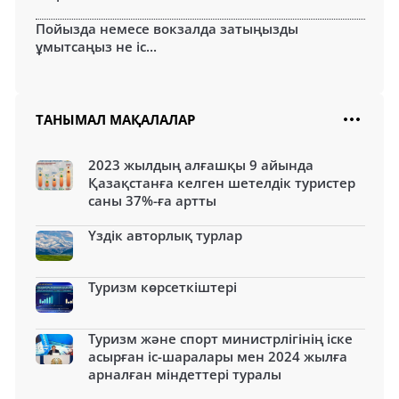
Пойызда немесе вокзалда затыңызды
ұмытсаңыз не іс...
ТАНЫМАЛ МАҚАЛАЛАР
2023 жылдың алғашқы 9 айында
Қазақстанға келген шетелдік туристер
саны 37%-ға артты
Үздік авторлық турлар
Туризм көрсеткіштері
Туризм және спорт министрлігінің іске
асырған іс-шаралары мен 2024 жылға
арналған міндеттері туралы