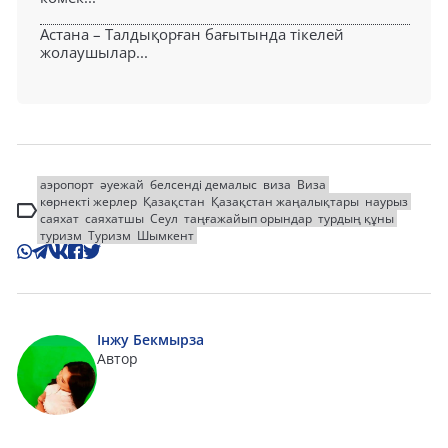
Астана – Талдықорған бағытында тікелей
жолаушылар...
аэропорт
әуежай
белсенді демалыс
виза
Виза
көрнекті жерлер
Қазақстан
Қазақстан жаңалықтары
наурыз
саяхат
саяхатшы
Сеул
таңғажайып орындар
турдың құны
туризм
Туризм
Шымкент
Інжу Бекмырза
Автор