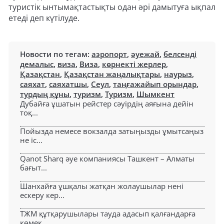
туристік ынтымақтастықты одан әрі дамытуға ықпал
етеді деп күтілуде.
Новости по тегам:
аэропорт
,
әуежай
,
белсенді
демалыс
,
виза
,
Виза
,
көрнекті жерлер
,
Қазақстан
,
Қазақстан жаңалықтары
,
наурыз
,
саяхат
,
саяхатшы
,
Сеул
,
таңғажайып орындар
,
турдың құны
,
туризм
,
Туризм
,
Шымкент
Дубайға ұшатын рейстер сәуірдің аяғына дейін
тоқ...
Пойызда немесе вокзалда затыңызды ұмытсаңыз
не іс...
Qanot Sharq әуе компаниясы Ташкент – Алматы
бағыт...
Шанхайға ұшқалы жатқан жолаушылар нені
ескеру кер...
ТЖМ құтқарушылары тауда адасып қалғандарға
көмек...