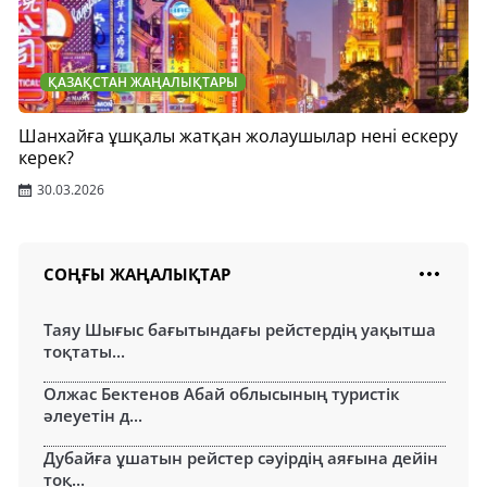
ҚАЗАҚСТАН ЖАҢАЛЫҚТАРЫ
Шанхайға ұшқалы жатқан жолаушылар нені ескеру
керек?
30.03.2026
СОҢҒЫ ЖАҢАЛЫҚТАР
Таяу Шығыс бағытындағы рейстердің уақытша
тоқтаты...
Олжас Бектенов Абай облысының туристік
әлеуетін д...
Дубайға ұшатын рейстер сәуірдің аяғына дейін
тоқ...