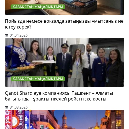
ҚАЗАҚСТАН ЖАҢАЛЫҚТАРЫ
Пойызда немесе вокзалда затыңызды ұмытсаңыз не
істеу керек?
01.04.2026
ҚАЗАҚСТАН ЖАҢАЛЫҚТАРЫ
Qanot Sharq әуе компаниясы Ташкент – Алматы
бағытында тұрақты тікелей рейсті іске қосты
31.03.2026