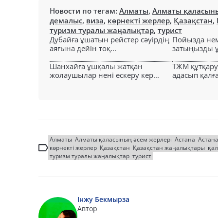
Новости по тегам:
Алматы
,
Алматы қаласыны
демалыс
,
виза
,
көрнекті жерлер
,
Қазақстан
,
туризм туралы жаңалықтар
,
турист
Дубайға ұшатын рейстер сәуірдің
Пойызда нем
аяғына дейін тоқ...
затыңызды ұм
Шанхайға ұшқалы жатқан
ТЖМ құтқар
жолаушылар нені ескеру кер...
адасып қалға
Алматы
Алматы қаласының әсем жерлері
Астана
Астан
көрнекті жерлер
Қазақстан
Қазақстан жаңалықтары
қал
туризм туралы жаңалықтар
турист
Інжу Бекмырза
Автор