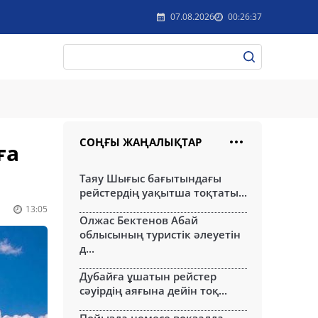
07.08.2026
00:26:37
СОҢҒЫ ЖАҢАЛЫҚТАР
ға
Таяу Шығыс бағытындағы
рейстердің уақытша тоқтаты...
13:05
Олжас Бектенов Абай
облысының туристік әлеуетін
д...
Дубайға ұшатын рейстер
сәуірдің аяғына дейін тоқ...