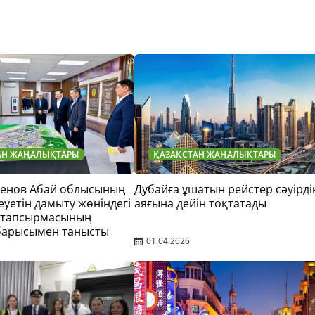
АН ЖАҢАЛЫҚТАРЫ
ҚАЗАҚСТАН ЖАҢАЛЫҚТАРЫ
тенов Абай облысының
Дубайға ұшатын рейстер сәуірді
еуетін дамыту жөніндегі
аяғына дейін тоқтатады
 тапсырмасының
барысымен танысты
01.04.2026