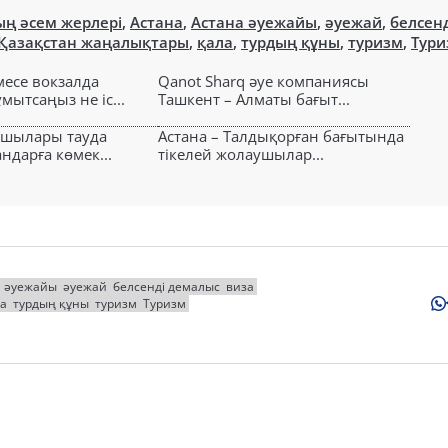
ң әсем жерлері
,
Астана
,
Астана әуежайы
,
әуежай
,
белсенд
Қазақстан жаңалықтары
,
қала
,
турдың құны
,
туризм
,
Тури
есе вокзалда
Qanot Sharq әуе компаниясы
ытсаңыз не іс...
Ташкент – Алматы бағыт...
ушылары тауда
Астана – Талдықорған бағытында
ндарға көмек...
тікелей жолаушылар...
а әуежайы
әуежай
белсенді демалыс
виза
а
турдың құны
туризм
Туризм