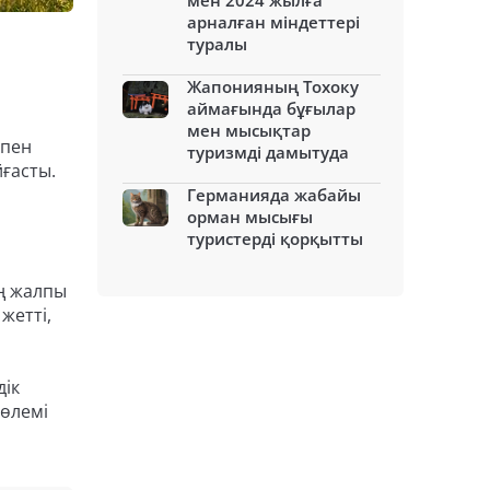
мен 2024 жылға
арналған міндеттері
туралы
Жапонияның Тохоку
аймағында бұғылар
мен мысықтар
шпен
туризмді дамытуда
йғасты.
Германияда жабайы
орман мысығы
туристерді қорқытты
ң жалпы
жетті,
дік
көлемі