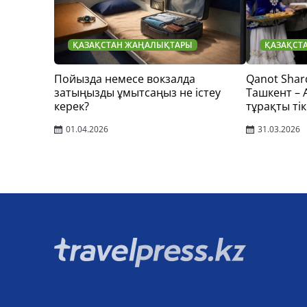
ҚАЗАҚСТАН ЖАҢАЛЫҚТАРЫ
ҚАЗАҚСТ
Пойызда немесе вокзалда
Qanot Shar
затыңызды ұмытсаңыз не істеу
Ташкент –
керек?
тұрақты тік
01.04.2026
31.03.2026