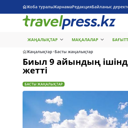
Жоба туралы
Жарнама
Редакция
Байланыс дерект
ЖАҢАЛЫҚТАР
МАҚАЛАЛАР
БАҒЫТ
Жаңалықтар
Басты жаңалықтар
Биыл 9 айындың ішінд
жетті
БАСТЫ ЖАҢАЛЫҚТАР