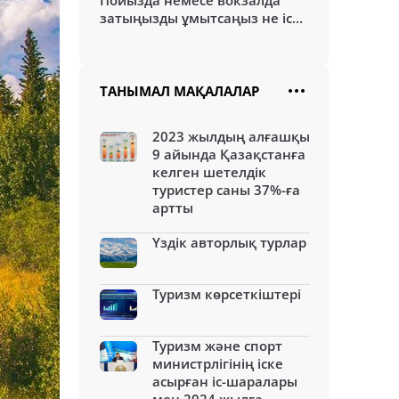
Пойызда немесе вокзалда
затыңызды ұмытсаңыз не іс...
ТАНЫМАЛ МАҚАЛАЛАР
2023 жылдың алғашқы
9 айында Қазақстанға
келген шетелдік
туристер саны 37%-ға
артты
Үздік авторлық турлар
Туризм көрсеткіштері
Туризм және спорт
министрлігінің іске
асырған іс-шаралары