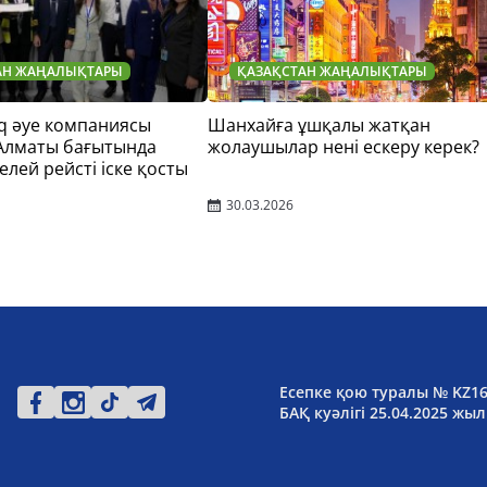
АН ЖАҢАЛЫҚТАРЫ
ҚАЗАҚСТАН ЖАҢАЛЫҚТАРЫ
q әуе компаниясы
Шанхайға ұшқалы жатқан
 Алматы бағытында
жолаушылар нені ескеру керек?
елей рейсті іске қосты
30.03.2026
Есепке қою туралы № KZ1
БАҚ куәлігі 25.04.2025 жыл