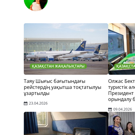
ҚАЗАҚСТАН ЖАҢАЛЫҚТАРЫ
ҚАЗАҚСТ
Таяу Шығыс бағытындағы
Олжас Бек
рейстердің уақытша тоқтатылуы
туристік әл
ұзартылды
Президент
орындалу 
23.04.2026
09.04.2026