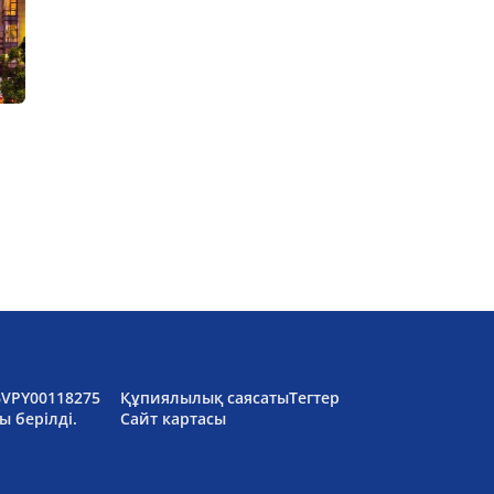
6VPY00118275
Құпиялылық саясаты
Тегтер
ы берілді.
Сайт картасы