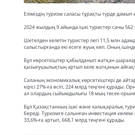
Еліміздің туризм саласы тұрақты түрде дамып к
2024 жылдың 9 айында ішкі туристер саны 562 
Шетелден келетін туристер легі 11,5 млн адам
салыстырғанда екі есеге жуық көп. Оның ішін
Бұл көрсеткіштер қабылданып жатқан шаралард
қызығушылықтың артып келе жатқанын айғақ
Саланың экономикалық көрсеткіштері де айта
кірісі 27%-ға өсіп, 224 млрд теңгені құрады. О
ал олардың сыйымдылығы 18 мың төсек-орынғ
Бұл Қазақстанның ішкі және халықаралық тури
береді. Туризмге салынған инвестиция көлемі
33,6%-ға артып, 668,1 млрд теңгені құрады.