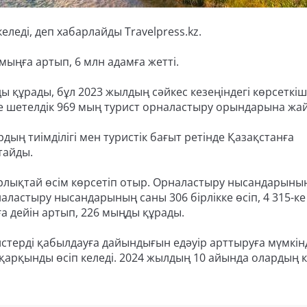
еледі, деп хабарлайды Travelpress.kz.
мыңға артып, 6 млн адамға жетті.
ды құрады, бұл 2023 жылдың сәйкес кезеңіндегі көрсеткі
де шетелдік 969 мың турист орналастыру орындарына жа
ың тиімділігі мен туристік бағыт ретінде Қазақстанға
тайды.
рлықтай өсім көрсетіп отыр. Орналастыру нысандарыны
рналастыру нысандарының саны 306 бірлікке өсіп, 4 315-ке 
а дейін артып, 226 мыңды құрады.
стерді қабылдауға дайындығын едәуір арттыруға мүмкін
 қарқынды өсіп келеді. 2024 жылдың 10 айында олардың 