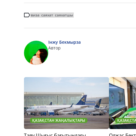
виза
саяхат
саяхатшы
Інжу Бекмырза
Автор
ҚАЗАҚСТАН ЖАҢАЛЫҚТАРЫ
ҚАЗАҚСТ
Таяу Шығыс бағытындағы
Олжас Бек