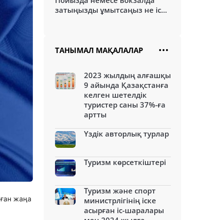
Пойызда немесе вокзалда
затыңызды ұмытсаңыз не іс...
ТАНЫМАЛ МАҚАЛАЛАР
2023 жылдың алғашқы
9 айында Қазақстанға
келген шетелдік
туристер саны 37%-ға
артты
Үздік авторлық турлар
Туризм көрсеткіштері
Туризм және спорт
лған жаңа
министрлігінің іске
асырған іс-шаралары