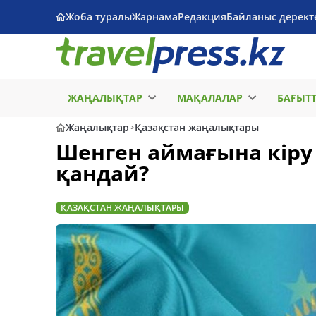
Жоба туралы
Жарнама
Редакция
Байланыс дерект
ЖАҢАЛЫҚТАР
МАҚАЛАЛАР
БАҒЫТ
Жаңалықтар
Қазақстан жаңалықтары
Шенген аймағына кіру
қандай?
ҚАЗАҚСТАН ЖАҢАЛЫҚТАРЫ