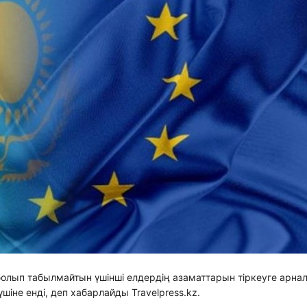
болып табылмайтын үшінші елдердің азаматтарын тіркеуге арна
іне енді, деп хабарлайды Travelpress.kz.