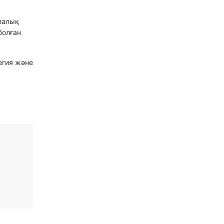
палық
болған
егия және