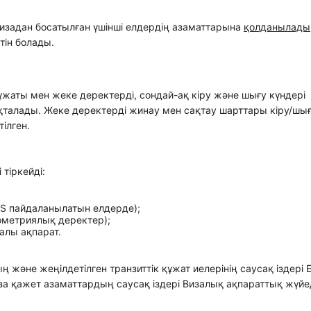
визадан босатылған үшінші елдердің азаматтарына
қолданылады
тін болады.
жаты мен жеке деректерді, сондай-ақ кіру және шығу күндері
қталады. Жеке деректерді жинау мен сақтау шарттары кіру/шығ
тілген.
тіркейді:
SS пайдаланылатын елдерде);
биометриялық деректер);
алы ақпарат.
ң және жеңілдетілген транзиттік құжат иелерінің саусақ іздері 
за қажет азаматтардың саусақ іздері Визалық ақпараттық жүйед