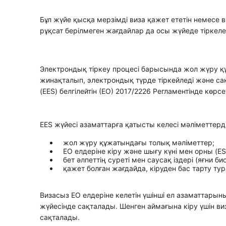
Бұл жүйе қысқа мерзімді виза қажет ететін немесе 
рұқсат берілмеген жағдайлар да осы жүйеде тіркеле
Электрондық тіркеу процесі барысында жол жүру құ
жинақталып, электрондық түрде тіркейледі және са
(EES) белгілейтін (ЕО) 2017/2226 Регламентінде көрсе
EES жүйесі азаматтарға қатысты келесі мәліметтерді 
жол жүру құжатындағы толық мәліметтер;
ЕО елдеріне кіру және шығу күні мен орны (E
бет әлпеттің суреті мен саусақ іздері (яғни 
қажет болған жағдайда, кіруден бас тарту тур
Визасыз ЕО елдеріне келетін үшінші ел азаматтарыны
жүйесінде сақталады. Шенген аймағына кіру үшін ви
сақталады.