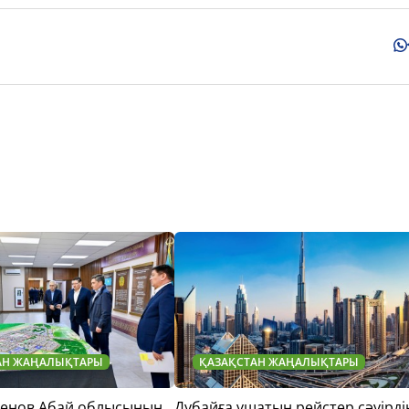
АН ЖАҢАЛЫҚТАРЫ
ҚАЗАҚСТАН ЖАҢАЛЫҚТАРЫ
тенов Абай облысының
Дубайға ұшатын рейстер сәуірді