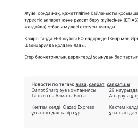
Жүйе, сондай-ақ, қажеттілігіне байланысты қосымш
туристік ақпарат және рұқсат беру жүйесінен (ETIAS
жағдайда) отбасы мүшесі статусы жатады.
Қазіргі таңда EES жүйесі ЕО елдерінде (Кипр мен И
Швейцарияда қолданылады.
Егер биометриялық деректерді ұсынудан бас тартылс
Новости по тегам:
виза
,
саяхат
,
саяхатшы
Qanot Sharq әуе компаниясы
29 наурызда
Ташкент – Алматы бағыт...
Атырауға ұшу
Көктем келді: Qazaq Express
Көктем келді
ұсынған дәл қазір сұр...
ұсынған дәл қ