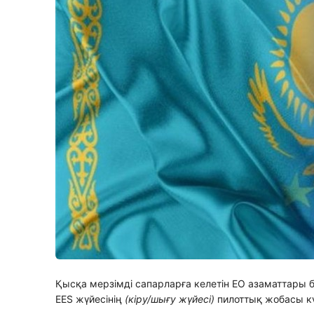
Қысқа мерзімді сапарларға келетін ЕО азаматтары 
EES жүйесінің
(кіру/шығу жүйесі)
пилоттық жобасы күш