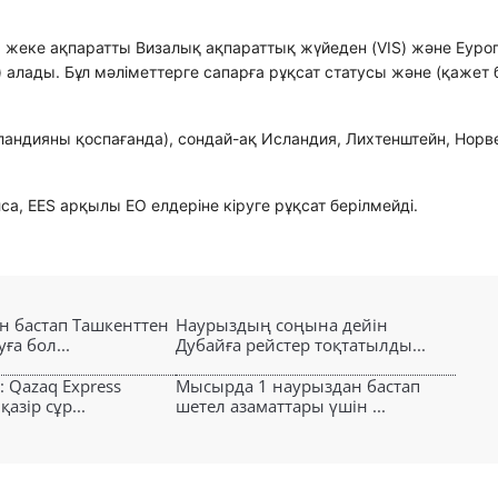
а жеке ақпаратты Визалық ақпараттық жүйеден (VIS) және Еуро
) алады. Бұл мәліметтерге сапарға рұқсат статусы және (қажет 
рландияны қоспағанда), сондай-ақ Исландия, Лихтенштейн, Норв
а, EES арқылы ЕО елдеріне кіруге рұқсат берілмейді.
н бастап Ташкенттен
Наурыздың соңына дейін
ға бол...
Дубайға рейстер тоқтатылды...
: Qazaq Express
Мысырда 1 наурыздан бастап
азір сұр...
шетел азаматтары үшін ...