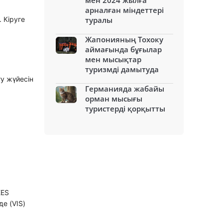
мен 2024 жылға
арналған міндеттері
. Кіруге
туралы
Жапонияның Тохоку
аймағында бұғылар
мен мысықтар
туризмді дамытуда
у жүйесін
Германияда жабайы
орман мысығы
туристерді қорқытты
EES
е (VIS)