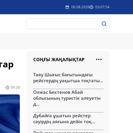
06.08.2026
03:07:54
СОҢҒЫ ЖАҢАЛЫҚТАР
тар
Таяу Шығыс бағытындағы
рейстердің уақытша тоқтаты...
09:39
Олжас Бектенов Абай
облысының туристік әлеуетін
д...
Дубайға ұшатын рейстер
сәуірдің аяғына дейін тоқ...