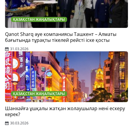
ҚАЗАҚСТАН ЖАҢАЛЫҚТАРЫ
Qanot Sharq әуе компаниясы Ташкент – Алматы
бағытында тұрақты тікелей рейсті іске қосты
31.03.2026
ҚАЗАҚСТАН ЖАҢАЛЫҚТАРЫ
Шанхайға ұшқалы жатқан жолаушылар нені ескеру
керек?
30.03.2026