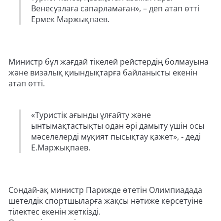
Венесуэлаға сапарламаған», – деп атап өтті
Ермек Маржықпаев.
Министр бұл жағдай тікелей рейстердің болмауына
және визалық қиындықтарға байланысты екенін
атап өтті.
«Туристік ағынды ұлғайту және
ынтымақтастықты одан әрі дамыту үшін осы
мәселелерді мұқият пысықтау қажет», - деді
Е.Маржықпаев.
Сондай-ақ министр Парижде өтетін Олимпиадада
шетелдік спортшыларға жақсы нәтиже көрсетуіне
тілектес екенін жеткізді.