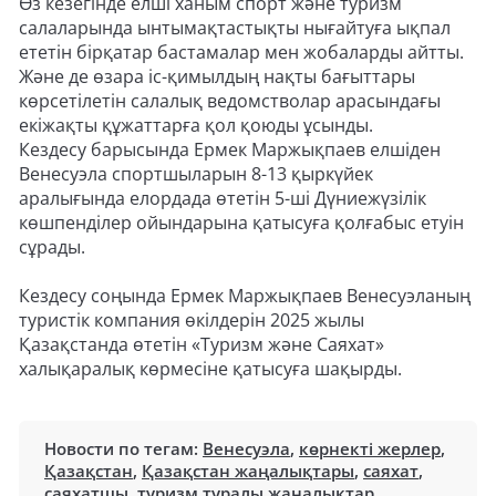
Өз кезегінде елші ханым спорт және туризм
салаларында ынтымақтастықты нығайтуға ықпал
ететін бірқатар бастамалар мен жобаларды айтты.
Және де өзара іс-қимылдың нақты бағыттары
көрсетілетін салалық ведомстволар арасындағы
екіжақты құжаттарға қол қоюды ұсынды.
Кездесу барысында Ермек Маржықпаев елшіден
Венесуэла спортшыларын 8-13 қыркүйек
аралығында елордада өтетін 5-ші Дүниежүзілік
көшпенділер ойындарына қатысуға қолғабыс етуін
сұрады.
Кездесу соңында Ермек Маржықпаев Венесуэланың
туристік компания өкілдерін 2025 жылы
Қазақстанда өтетін «Туризм және Саяхат»
халықаралық көрмесіне қатысуға шақырды.
Новости по тегам:
Венесуэла
,
көрнекті жерлер
,
Қазақстан
,
Қазақстан жаңалықтары
,
саяхат
,
саяхатшы
,
туризм туралы жаңалықтар