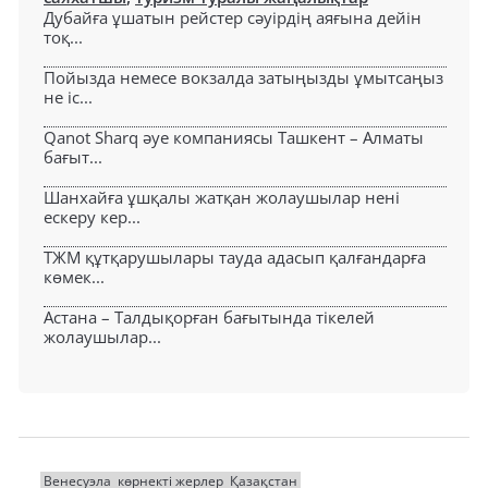
Дубайға ұшатын рейстер сәуірдің аяғына дейін
тоқ...
Пойызда немесе вокзалда затыңызды ұмытсаңыз
не іс...
Qanot Sharq әуе компаниясы Ташкент – Алматы
бағыт...
Шанхайға ұшқалы жатқан жолаушылар нені
ескеру кер...
ТЖМ құтқарушылары тауда адасып қалғандарға
көмек...
Астана – Талдықорған бағытында тікелей
жолаушылар...
Венесуэла
көрнекті жерлер
Қазақстан