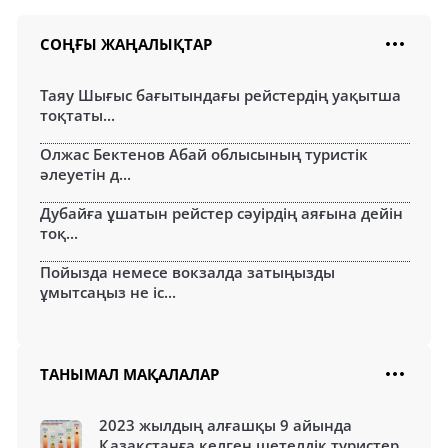
СОҢҒЫ ЖАҢАЛЫҚТАР
Таяу Шығыс бағытындағы рейстердің уақытша
тоқтаты...
Олжас Бектенов Абай облысының туристік
әлеуетін д...
Дубайға ұшатын рейстер сәуірдің аяғына дейін
тоқ...
Пойызда немесе вокзалда затыңызды
ұмытсаңыз не іс...
ТАНЫМАЛ МАҚАЛАЛАР
2023 жылдың алғашқы 9 айында
Қазақстанға келген шетелдік туристер