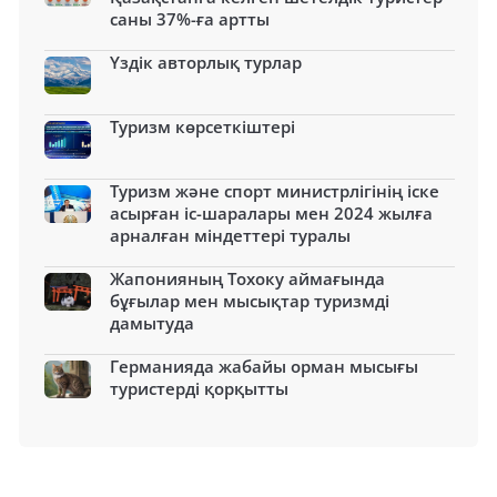
саны 37%-ға артты
Үздік авторлық турлар
Туризм көрсеткіштері
Туризм және спорт министрлігінің іске
асырған іс-шаралары мен 2024 жылға
арналған міндеттері туралы
Жапонияның Тохоку аймағында
бұғылар мен мысықтар туризмді
дамытуда
Германияда жабайы орман мысығы
туристерді қорқытты