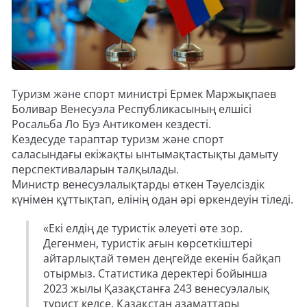
Туризм және спорт министрі Ермек Маржықпаев
Боливар Венесуэла Республикасының елшісі
Росальба Ло Буэ Антикомен кездесті.
Кездесуде тараптар туризм және спорт
саласындағы екіжақты ынтымақтастықты дамыту
перспективаларын талқылады.
Министр венесуэлалықтарды өткен Тәуелсіздік
күнімен құттықтап, елінің одан әрі өркендеуін тіледі.
«Екі елдің де туристік әлеуеті өте зор.
Дегенмен, туристік ағын көрсеткіштері
айтарлықтай төмен деңгейде екенін байқап
отырмыз. Статистика деректері бойынша
2023 жылы Қазақстанға 243 венесуэлалық
турист келсе, Қазақстан азаматтары