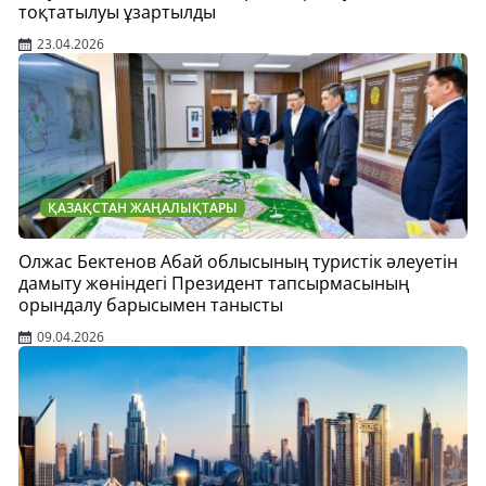
тоқтатылуы ұзартылды
23.04.2026
ҚАЗАҚСТАН ЖАҢАЛЫҚТАРЫ
Олжас Бектенов Абай облысының туристік әлеуетін
дамыту жөніндегі Президент тапсырмасының
орындалу барысымен танысты
09.04.2026