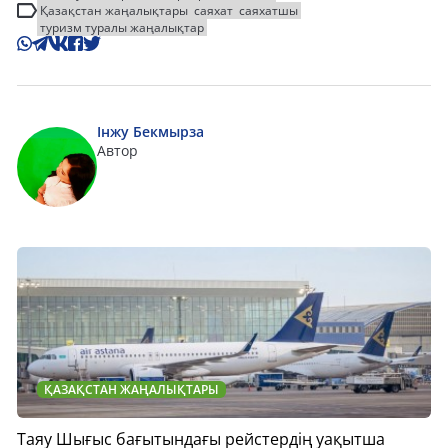
Қазақстан жаңалықтары
саяхат
саяхатшы
туризм туралы жаңалықтар
Інжу Бекмырза
Автор
ҚАЗАҚСТАН ЖАҢАЛЫҚТАРЫ
Таяу Шығыс бағытындағы рейстердің уақытша