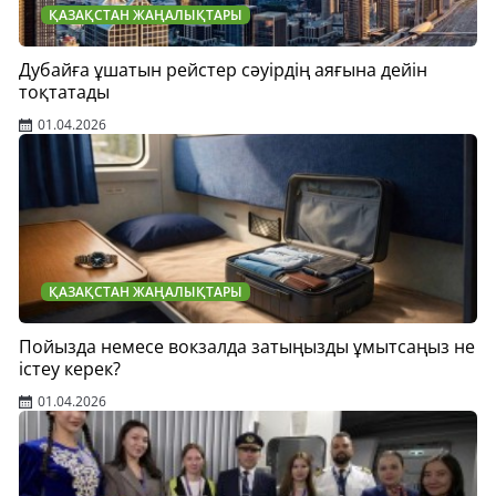
ҚАЗАҚСТАН ЖАҢАЛЫҚТАРЫ
Дубайға ұшатын рейстер сәуірдің аяғына дейін
тоқтатады
01.04.2026
ҚАЗАҚСТАН ЖАҢАЛЫҚТАРЫ
Пойызда немесе вокзалда затыңызды ұмытсаңыз не
істеу керек?
01.04.2026