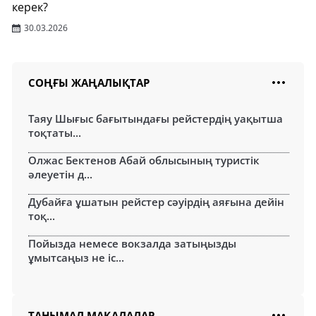
керек?
30.03.2026
СОҢҒЫ ЖАҢАЛЫҚТАР
Таяу Шығыс бағытындағы рейстердің уақытша
тоқтаты...
Олжас Бектенов Абай облысының туристік
әлеуетін д...
Дубайға ұшатын рейстер сәуірдің аяғына дейін
тоқ...
Пойызда немесе вокзалда затыңызды
ұмытсаңыз не іс...
ТАНЫМАЛ МАҚАЛАЛАР