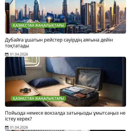
ҚАЗАҚСТАН ЖАҢАЛЫҚТАРЫ
Дубайға ұшатын рейстер сәуірдің аяғына дейін
тоқтатады
01.04.2026
ҚАЗАҚСТАН ЖАҢАЛЫҚТАРЫ
Пойызда немесе вокзалда затыңызды ұмытсаңыз не
істеу керек?
01.04.2026