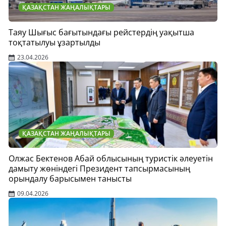
ҚАЗАҚСТАН ЖАҢАЛЫҚТАРЫ
Таяу Шығыс бағытындағы рейстердің уақытша
тоқтатылуы ұзартылды
23.04.2026
ҚАЗАҚСТАН ЖАҢАЛЫҚТАРЫ
Олжас Бектенов Абай облысының туристік әлеуетін
дамыту жөніндегі Президент тапсырмасының
орындалу барысымен танысты
09.04.2026