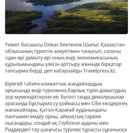
Үкімет басшысы Олжас Бектенов Шығыс Қазақстан
облысының туристік әлеуетімен танысып, саланы
одан әрі дамыту әрі оның өңір экономикасының
құрылымындағы үлесін арттыру жөнінде бірқатар
тапсырма берді, деп хабарлайды Travelpress.kz.
Бірегей табиғи-климаттық жағдайлардың
арқасында өңір туризмнің барлық түрін дамытудың
зор мүмкіндіктеріне ие. Бүгінгі таңда демалушылар
арасында Бұқтырма су қоймасы мен Сібе көлдерінің
жағажайлары, Қатон-Қарағай ауданындағы
пантымен емдеу орны, аймақтың тарихи
нысандары, сондай-ақ Глубокое ауданы мен
Риддердегі тау шаңғысы туризмі тұрақты сұранысқа