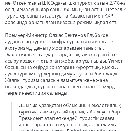
ие. Өткен жылы ШҚО-дағы ішкі туристік ағын 2,7%-ға
өсіп, демалушылар саны 350 мыңнан асты. Шетелдік
туристер санының артуына Қазақстан мен ҚХР
арасында орнатылған визасыз режим ықпал етті.
Премьер-Министр Олжас Бектенов Глубокое
ауданының туристік инфрақұрылымымен және
экотуризмді дамыту жоспарымен танысты.
Экологиялық стандарттарды сақтай отырып іске
асыру көзделіп отырған жобалар ұсынылды. Үкімет
басшысына өңірде санаторий-курорттық, қысқы,
ауыл туризмі түрлерінің дамуы туралы баяндалды.
Жалпы, туризм саласын дамытуға және жаңа
нысандардың құрылысына өткен жылы 12 млрд
теңге инвестиция салынды.
«Шығыс Қазақстан облысының экологиялық
туризмді дамытуға айтарлықтай әлеуеті бар.
Президент атап өткендей, туристік салаға
инвесторлар тарту үшін ашық әрі қолайлы