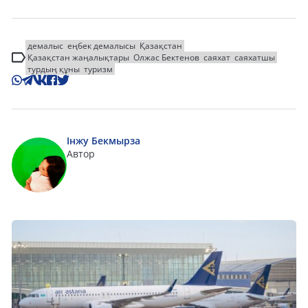
демалыс
еңбек демалысы
Қазақстан
Қазақстан жаңалықтары
Олжас Бектенов
саяхат
саяхатшы
турдың құны
туризм
Інжу Бекмырза
Автор