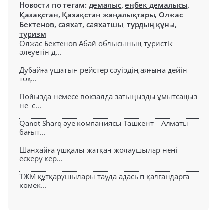
Новости по тегам:
демалыс
,
еңбек демалысы
,
Қазақстан
,
Қазақстан жаңалықтары
,
Олжас
Бектенов
,
саяхат
,
саяхатшы
,
турдың құны
,
туризм
Олжас Бектенов Абай облысының туристік
әлеуетін д...
Дубайға ұшатын рейстер сәуірдің аяғына дейін
тоқ...
Пойызда немесе вокзалда затыңызды ұмытсаңыз
не іс...
Qanot Sharq әуе компаниясы Ташкент – Алматы
бағыт...
Шанхайға ұшқалы жатқан жолаушылар нені
ескеру кер...
ТЖМ құтқарушылары тауда адасып қалғандарға
көмек...