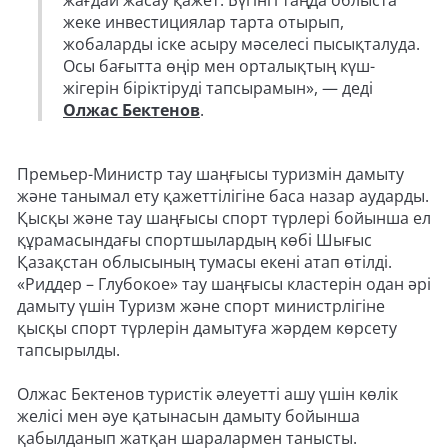
жағдай жасау қажет. Бүгінгі таңда облыста
жеке инвестициялар тарта отырып,
жобаларды іске асыру мәселесі пысықталуда.
Осы бағытта өңір мен орталықтың күш-
жігерін біріктіруді тапсырамын», — деді
Олжас Бектенов
.
Премьер-Министр тау шаңғысы туризмін дамыту
және танымал ету қажеттілігіне баса назар аударды.
Қысқы және тау шаңғысы спорт түрлері бойынша ел
құрамасындағы спортшылардың көбі Шығыс
Қазақстан облысының тумасы екені атап өтілді.
«Риддер – Глубокое» тау шаңғысы кластерін одан әрі
дамыту үшін Туризм және спорт министрлігіне
қысқы спорт түрлерін дамытуға жәрдем көрсету
тапсырылды.
Олжас Бектенов туристік әлеуетті ашу үшін көлік
желісі мен әуе қатынасын дамыту бойынша
қабылданып жатқан шаралармен танысты.