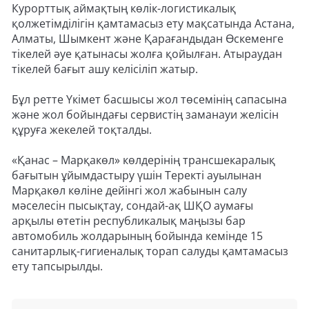
Курорттық аймақтың көлік-логистикалық
қолжетімділігін қамтамасыз ету мақсатында Астана,
Алматы, Шымкент және Қарағандыдан Өскеменге
тікелей әуе қатынасы жолға қойылған. Атыраудан
тікелей бағыт ашу келісіліп жатыр.
Бұл ретте Үкімет басшысы жол төсемінің сапасына
және жол бойындағы сервистің заманауи желісін
құруға жекелей тоқталды.
«Қанас – Марқакөл» көлдерінің трансшекаралық
бағытын ұйымдастыру үшін Теректі ауылынан
Марқакөл көліне дейінгі жол жабынын салу
мәселесін пысықтау, сондай-ақ ШҚО аумағы
арқылы өтетін республикалық маңызы бар
автомобиль жолдарының бойында кемінде 15
санитарлық-гигиеналық торап салуды қамтамасыз
ету тапсырылды.