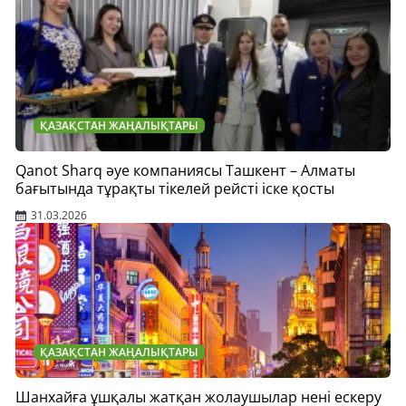
ҚАЗАҚСТАН ЖАҢАЛЫҚТАРЫ
Qanot Sharq әуе компаниясы Ташкент – Алматы
бағытында тұрақты тікелей рейсті іске қосты
31.03.2026
ҚАЗАҚСТАН ЖАҢАЛЫҚТАРЫ
Шанхайға ұшқалы жатқан жолаушылар нені ескеру