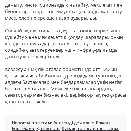
дамыту, институционалдық нығайту, мемлекет пен
бизнес арасындағы коммуникацияларды жақсарту
мәселелеріне ерекше назар аударылды.
Сондай-ақ пікірталастың күн тәртібіне маркетингті
күшейту және мемлекеттік қолдау шаралары, оның
ішінде этноауылдар, глампингтер құрылысы,
сондай-ақ автокеруендер үшін инфрақұрылымды
дамыту мәселелері енді.
Кездесу ашық пікірталас форматында өтті. Жиын
қорытындысы бойынша туризмді дамыту жөніндегі
алдағы бастамалар мен бағдарламалар үшін негізгі
бағыттар бойынша Мемлекеттік органдардың,
сенаторлар мен бизнес өкілдерінің ортақ көзқарасы
қалыптастырылды.
Новости по тегам:
белсенді демалыс
,
Ержан
Еркінбаев
,
Қазақстан
,
Қазақстан жаңалықтары
,