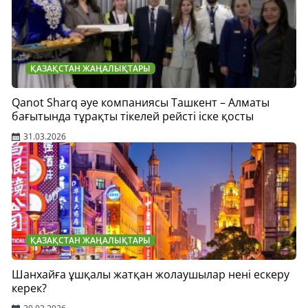
ҚАЗАҚСТАН ЖАҢАЛЫҚТАРЫ
Qanot Sharq әуе компаниясы Ташкент – Алматы
бағытында тұрақты тікелей рейсті іске қосты
31.03.2026
ҚАЗАҚСТАН ЖАҢАЛЫҚТАРЫ
Шанхайға ұшқалы жатқан жолаушылар нені ескеру
керек?