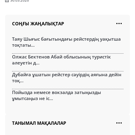
30.03.2026
СОҢҒЫ ЖАҢАЛЫҚТАР
Таяу Шығыс бағытындағы рейстердің уақытша
тоқтаты...
Олжас Бектенов Абай облысының туристік
әлеуетін д...
Дубайға ұшатын рейстер сәуірдің аяғына дейін
тоқ...
Пойызда немесе вокзалда затыңызды
ұмытсаңыз не іс...
ТАНЫМАЛ МАҚАЛАЛАР