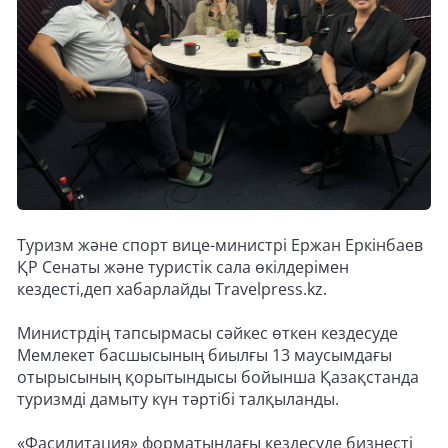
Туризм және спорт вице-министрі Ержан Еркінбаев
ҚР Сенаты және туристік сала өкілдерімен
кездесті,деп хабарлайды Travelpress.kz.
Министрдің тапсырмасы сәйкес өткен кездесуде
Мемлекет басшысының биылғы 13 маусымдағы
отырысының қорытындысы бойынша Қазақстанда
туризмді дамыту күн тәртібі талқыланды.
«Фасилитация» форматындағы кездесуде бизнесті