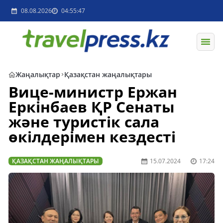
08.08.2026
04:55:47
Жаңалықтар
Қазақстан жаңалықтары
Вице-министр Ержан
Еркінбаев ҚР Сенаты
және туристік сала
өкілдерімен кездесті
ҚАЗАҚСТАН ЖАҢАЛЫҚТАРЫ
15.07.2024
17:24