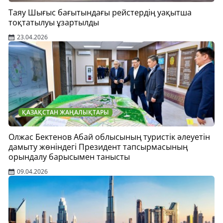
Таяу Шығыс бағытындағы рейстердің уақытша
тоқтатылуы ұзартылды
23.04.2026
ҚАЗАҚСТАН ЖАҢАЛЫҚТАРЫ
Олжас Бектенов Абай облысының туристік әлеуетін
дамыту жөніндегі Президент тапсырмасының
орындалу барысымен танысты
09.04.2026