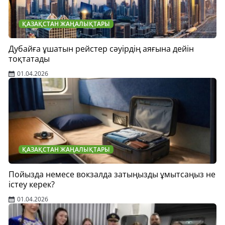
ҚАЗАҚСТАН ЖАҢАЛЫҚТАРЫ
Дубайға ұшатын рейстер сәуірдің аяғына дейін
тоқтатады
01.04.2026
ҚАЗАҚСТАН ЖАҢАЛЫҚТАРЫ
Пойызда немесе вокзалда затыңызды ұмытсаңыз не
істеу керек?
01.04.2026