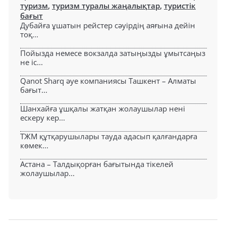
туризм
,
туризм туралы жаңалықтар
,
туристік
бағыт
Дубайға ұшатын рейстер сәуірдің аяғына дейін
тоқ...
Пойызда немесе вокзалда затыңызды ұмытсаңыз
не іс...
Qanot Sharq әуе компаниясы Ташкент – Алматы
бағыт...
Шанхайға ұшқалы жатқан жолаушылар нені
ескеру кер...
ТЖМ құтқарушылары тауда адасып қалғандарға
көмек...
Астана – Талдықорған бағытында тікелей
жолаушылар...