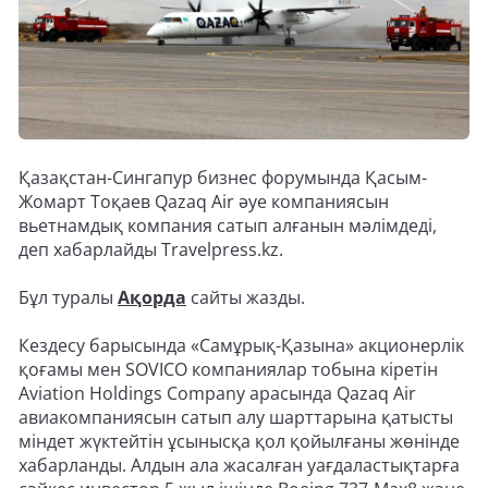
Қазақстан-Сингапур бизнес форумында Қасым-
Жомарт Тоқаев Qazaq Air әуе компаниясын
вьетнамдық компания сатып алғанын мәлімдеді,
деп хабарлайды Travelpress.kz.
Бұл туралы
Ақорда
сайты жазды.
Кездесу барысында «Самұрық-Қазына» акционерлік
қоғамы мен SOVICO компаниялар тобына кіретін
Aviation Holdings Company арасында Qazaq Air
авиакомпаниясын сатып алу шарттарына қатысты
міндет жүктейтін ұсынысқа қол қойылғаны жөнінде
хабарланды. Алдын ала жасалған уағдаластықтарға