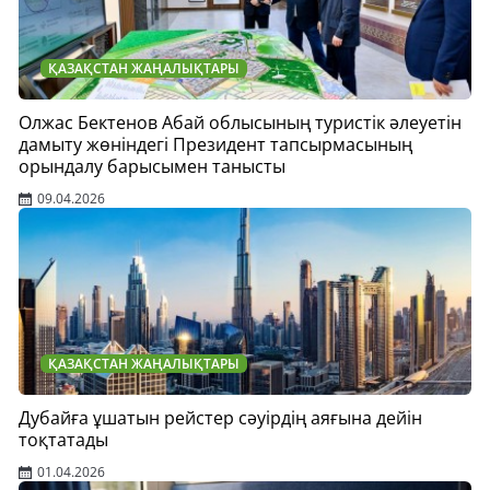
ҚАЗАҚСТАН ЖАҢАЛЫҚТАРЫ
Олжас Бектенов Абай облысының туристік әлеуетін
дамыту жөніндегі Президент тапсырмасының
орындалу барысымен танысты
09.04.2026
ҚАЗАҚСТАН ЖАҢАЛЫҚТАРЫ
Дубайға ұшатын рейстер сәуірдің аяғына дейін
тоқтатады
01.04.2026