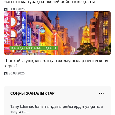
бағытында тұрақты тікелей рейсті іске қосты
31.03.2026
ҚАЗАҚСТАН ЖАҢАЛЫҚТАРЫ
Шанхайға ұшқалы жатқан жолаушылар нені ескеру
керек?
30.03.2026
СОҢҒЫ ЖАҢАЛЫҚТАР
Таяу Шығыс бағытындағы рейстердің уақытша
тоқтаты...