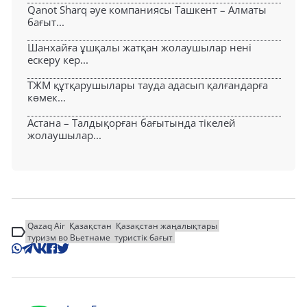
Qanot Sharq әуе компаниясы Ташкент – Алматы
бағыт...
Шанхайға ұшқалы жатқан жолаушылар нені
ескеру кер...
ТЖМ құтқарушылары тауда адасып қалғандарға
көмек...
Астана – Талдықорған бағытында тікелей
жолаушылар...
Qazaq Air
Қазақстан
Қазақстан жаңалықтары
туризм во Вьетнаме
туристік бағыт