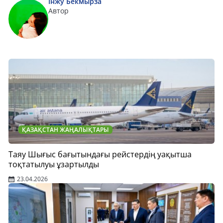
Інжу Бекмырза
Автор
ҚАЗАҚСТАН ЖАҢАЛЫҚТАРЫ
Таяу Шығыс бағытындағы рейстердің уақытша
тоқтатылуы ұзартылды
23.04.2026