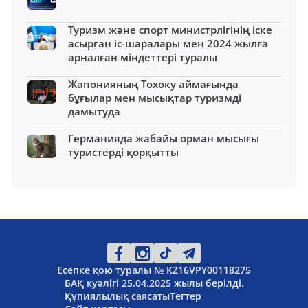
Туризм және спорт министрлігінің іске
асырған іс-шаралары мен 2024 жылға
арналған міндеттері туралы
Жапонияның Тохоку аймағында
бұғылар мен мысықтар туризмді
дамытуда
Германияда жабайы орман мысығы
туристерді қорқытты
Есепке қою туралы № KZ16VPY00118275
БАҚ куәлігі 25.04.2025 жылы берілді.
Құпиялылық саясаты
Тегтер