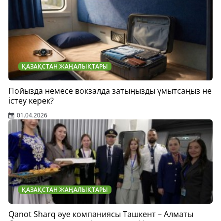
ҚАЗАҚСТАН ЖАҢАЛЫҚТАРЫ
Пойызда немесе вокзалда затыңызды ұмытсаңыз не
істеу керек?
01.04.2026
ҚАЗАҚСТАН ЖАҢАЛЫҚТАРЫ
Qanot Sharq әуе компаниясы Ташкент – Алматы