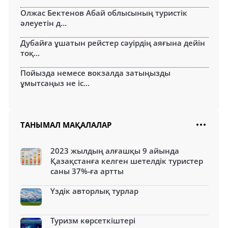
Олжас Бектенов Абай облысының туристік
әлеуетін д...
Дубайға ұшатын рейстер сәуірдің аяғына дейін
тоқ...
Пойызда немесе вокзалда затыңызды
ұмытсаңыз не іс...
ТАНЫМАЛ МАҚАЛАЛАР
2023 жылдың алғашқы 9 айында
Қазақстанға келген шетелдік туристер
саны 37%-ға артты
Үздік авторлық турлар
Туризм көрсеткіштері