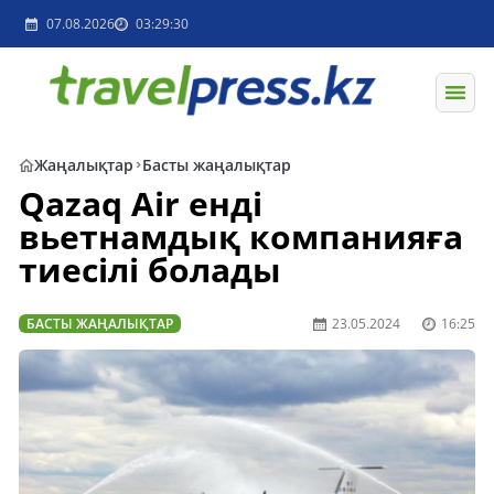
07.08.2026
03:29:30
Жаңалықтар
Басты жаңалықтар
Qazaq Air енді
вьетнамдық компанияға
тиесілі болады
БАСТЫ ЖАҢАЛЫҚТАР
23.05.2024
16:25