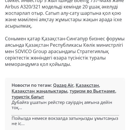
сәйкес инвестор 5 жыл ішінде Boeing 737-Max8 және
Airbus A320/321 модельді кемінде 20 ұшақ әкелуді
жоспарлап отыр. Сатып алу-сату шартына қол қою
және мәмілені аяқтау жұмыстары жақын арада іске
асырылмақ.
Сонымен қатар Қазақстан-Сингапур бизнес форумы
аясында Қазақстан Республикасы Көлік министрлігі
мен SOVICO Group арасындағы Стратегиялық
серіктестік жөніндегі өзара түсіністік туралы
меморандумға қол қойылды.
Новости по тегам:
Qazaq Air
,
Қазақстан
,
Қазақстан жаңалықтары
,
туризм во Вьетнаме
,
туристік бағыт
Дубайға ұшатын рейстер сәуірдің аяғына дейін
тоқ...
Пойызда немесе вокзалда затыңызды ұмытсаңыз
не іс...