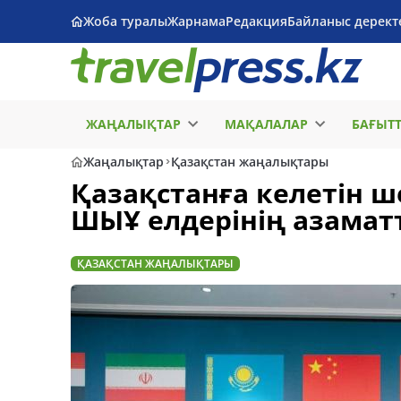
Жоба туралы
Жарнама
Редакция
Байланыс дерект
ЖАҢАЛЫҚТАР
МАҚАЛАЛАР
БАҒЫТ
Жаңалықтар
Қазақстан жаңалықтары
Қазақстанға келетін ш
ШЫҰ елдерінің азамат
ҚАЗАҚСТАН ЖАҢАЛЫҚТАРЫ