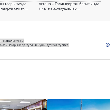
ушылары тауда
Астана – Талдықорған бағытында
ндарға көмек...
тікелей жолаушылар...
ан жаңалықтары
ғажайып орындар
турдың құны
туризм
турист