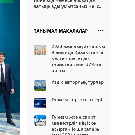
Пойызда немесе вокзалда
затыңызды ұмытсаңыз не іс...
ТАНЫМАЛ МАҚАЛАЛАР
2023 жылдың алғашқы
9 айында Қазақстанға
келген шетелдік
туристер саны 37%-ға
артты
Үздік авторлық турлар
Туризм көрсеткіштері
Туризм және спорт
министрлігінің іске
асырған іс-шаралары