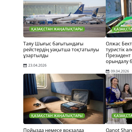
ҚАЗАҚСТАН ЖАҢАЛЫҚТАРЫ
ҚАЗАҚСТ
Таяу Шығыс бағытындағы
Олжас Бек
рейстердің уақытша тоқтатылуы
туристік әл
ұзартылды
Президент
орындалу 
23.04.2026
09.04.2026
ҚАЗАҚСТАН ЖАҢАЛЫҚТАРЫ
ҚАЗАҚСТ
Пойызда немесе вокзалда
Qanot Shar