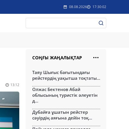
08.08.2026
17:30:02
СОҢҒЫ ЖАҢАЛЫҚТАР
Таяу Шығыс бағытындағы
рейстердің уақытша тоқтаты...
13:12
Олжас Бектенов Абай
облысының туристік әлеуетін
д...
Дубайға ұшатын рейстер
сәуірдің аяғына дейін тоқ...