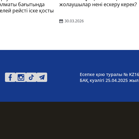
 Алматы бағытында
жолаушылар нені ескеру керек?
елей рейсті іске қосты
30.03.2026
Есепке қою туралы № KZ1
БАҚ куәлігі 25.04.2025 жыл