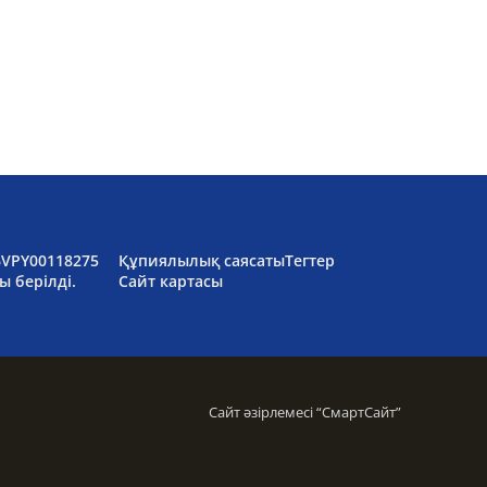
6VPY00118275
Құпиялылық саясаты
Тегтер
ы берілді.
Сайт картасы
Сайт әзірлемесі “
СмартСайт
”