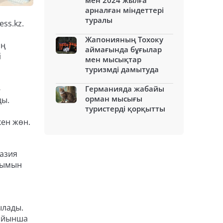
мен 2024 жылға
арналған міндеттері
туралы
ss.kz.
Жапонияның Тохоку
ың
аймағында бұғылар
і
мен мысықтар
туризмді дамытуда
-
Германияда жабайы
орман мысығы
ды.
туристерді қорқытты
кен жөн.
разия
ылымын
ылады.
бойынша