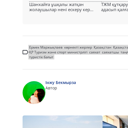
Шанхайға ұшқалы жатқан
ТЖМ құтқар
жолаушылар нені ескеру кер...
адасып қалға
Ермек Маржықпаев
көрнекті жерлер
Қазақстан
Қазақст
ҚР Туризм және спорт министрлігі
саяхат
саяхатшы
таң
туристік бағыт
Інжу Бекмырза
Автор