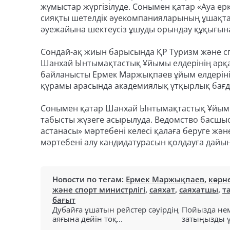
жұмыстар жүргізілуде. Сонымен қатар «Ауа еркін
сияқты шетелдік әуекомпанияларының ұшақтар
әуежайына шектеусіз ұшуды орындау құқығына
Сондай-ақ жиын барысында ҚР Туризм және сп
Шанхай Ынтымақтастық Ұйымы елдерінің әрқа
байланысты Ермек Маржықпаев ұйым елдеріні
құрамы арасында академиялық ұтқырлық бағда
Сонымен қатар Шанхай Ынтымақтастық Ұйымы
табысты жүзеге асырылуда. Ведомство басшы
астанасы» мәртебені келесі қалаға беруге ж
мәртебені алу кандидатурасын қолдауға дайын
Новости по тегам:
Ермек Маржықпаев
,
көрн
және спорт министрлігі
,
саяхат
,
саяхатшы
,
т
бағыт
Дубайға ұшатын рейстер сәуірдің
Пойызда нем
аяғына дейін тоқ...
затыңызды ұм