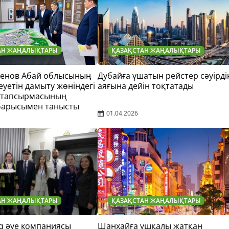
АН ЖАҢАЛЫҚТАРЫ
ҚАЗАҚСТАН ЖАҢАЛЫҚТАРЫ
тенов Абай облысының
Дубайға ұшатын рейстер сәуірді
еуетін дамыту жөніндегі
аяғына дейін тоқтатады
 тапсырмасының
барысымен танысты
01.04.2026
АН ЖАҢАЛЫҚТАРЫ
ҚАЗАҚСТАН ЖАҢАЛЫҚТАРЫ
q әуе компаниясы
Шанхайға ұшқалы жатқан