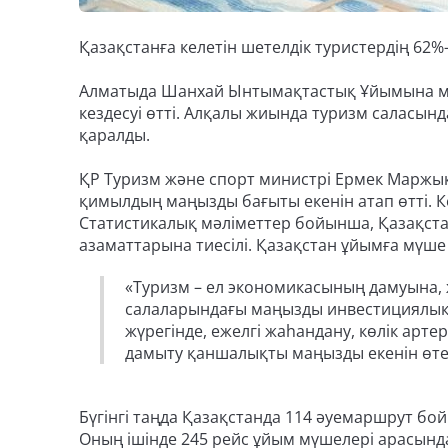
Қазақстанға келетін шетелдік туристердің 62%
Алматыда Шанхай Ынтымақтастық Ұйымына мү
кездесуі өтті. Алқалы жиында туризм саласынд
қаралды.
ҚР Туризм және спорт министрі Ермек Маржықп
қимылдың маңызды бағыты екенін атап өтті. К
Статистикалық мәліметтер бойынша, Қазақстан
азаматтарына тиесілі. Қазақстан ұйымға мүш
«Туризм – ел экономикасының дамуына,
салаларындағы маңызды инвестициялық ж
жүрегінде, ежелгі жаһандану, көлік ар
дамыту қаншалықты маңызды екенін өте ж
Бүгінгі таңда Қазақстанда 114 әуемаршрут б
Оның ішінде 245 рейс ұйым мүшелері арасынд