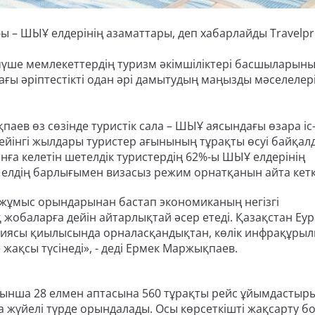
-ы – ШЫҰ елдерінің азаматтары, деп хабарлайды Travelpre
ше мемлекеттердің туризм әкімшіліктері басшыларын
ағы әріптестікті одан әрі дамытудың маңызды мәселелер
аев өз сөзінде туристік сала – ШЫҰ аясындағы өзара іс
ейінгі жылдары туристер ағынының тұрақты өсуі байқал
ға келетін шетелдік туристердің 62%-ы ШЫҰ елдерінің
е елдің барлығымен визасыз режим орнатқанын айта кет
 жұмыс орындарынан бастап экономиканың негізгі
обаларға дейін айтарлықтай әсер етеді. Қазақстан Еу
териясы қиылысында орналасқандықтан, көлік инфрақұр
ақсы түсінеді», - деді Ермек Маржықпаев.
ойынша 28 елмен аптасына 560 тұрақты рейс ұйымдастыр
а жүйелі түрде орындалады. Осы көрсеткішті жақсарту 