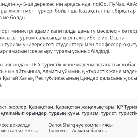
дігінің» 5-ші дәрежесінің арқасында IndiGo, FlyNas, AirAs
ы жиілігі мен түрлері бойынша Қазақстанның бірқатар
 ие болды.
орт министрі адами капиталды дамыту мәселесін көтерд
йсысы туризм саласында мол тәжірибеге ие. Осыған
ң туризм университеті студенттері мен профессор-оқы
рламасын іске асыру туралы ұсыныс білдірді.
 аясында «ШЫҰ туристік және мәдени астанасы» жоба
сының айтуынша, Алматы ұйымның «туристік және мәде
әне Қытай Халық Республикасының Циндао қаласының осы
.
екті жерлер
,
Қазақстан
,
Қазақстан жаңалықтары
,
ҚР Тури
аңғажайып орындар
,
турдың құны
,
туризм
,
турист
,
туристі
есе вокзалда
Qanot Sharq әуе компаниясы
ытсаңыз не іс...
Ташкент – Алматы бағыт...