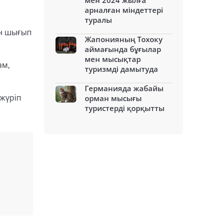
мен 2024 жылға
арналған міндеттері
туралы
ан шығып
Жапонияның Тохоку
аймағында бұғылар
мен мысықтар
ам,
туризмді дамытуда
Германияда жабайы
 жүріп
орман мысығы
туристерді қорқытты