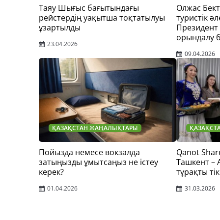
Таяу Шығыс бағытындағы
Олжас Бек
рейстердің уақытша тоқтатылуы
туристік әл
ұзартылды
Президент
орындалу 
23.04.2026
09.04.2026
ҚАЗАҚСТАН ЖАҢАЛЫҚТАРЫ
ҚАЗАҚСТ
Пойызда немесе вокзалда
Qanot Shar
затыңызды ұмытсаңыз не істеу
Ташкент –
керек?
тұрақты тік
01.04.2026
31.03.2026