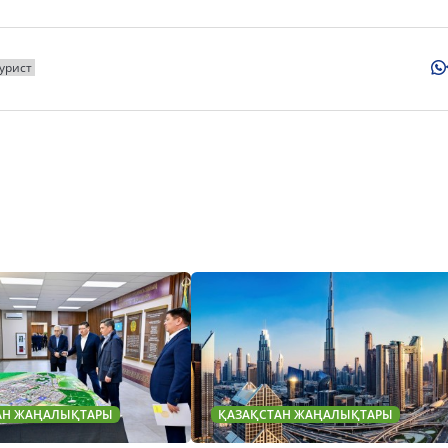
урист
АН ЖАҢАЛЫҚТАРЫ
ҚАЗАҚСТАН ЖАҢАЛЫҚТАРЫ