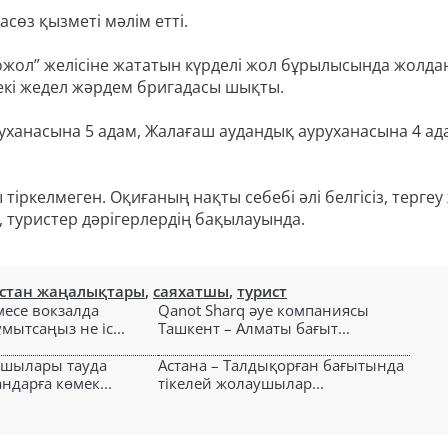
асөз қызметі мәлім етті.
ожол” желісіне жататын күрделі жол бұрылысында жолд
 екі жедел жәрдем бригадасы шықты.
руханасына 5 адам, Жалағаш аудандық ауруханасына 4 ад
ркелмеген. Оқиғаның нақты себебі әлі белгісіз, тергеу
 туристер дәрігерлердің бақылауында.
стан жаңалықтары
,
саяхатшы
,
турист
есе вокзалда
Qanot Sharq әуе компаниясы
ытсаңыз не іс...
Ташкент – Алматы бағыт...
ушылары тауда
Астана – Талдықорған бағытында
ндарға көмек...
тікелей жолаушылар...