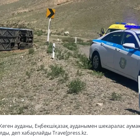
 Кеген ауданы, Еңбекшіқазақ ауданымен шекаралас аума
ды, деп хабарлайды Trave[press.kz.