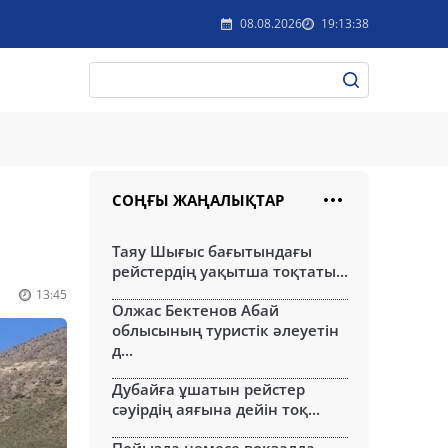
08.08.2026
19:13:38
СОҢҒЫ ЖАҢАЛЫҚТАР
Таяу Шығыс бағытындағы
рейстердің уақытша тоқтаты...
13:45
Олжас Бектенов Абай
облысының туристік әлеуетін
д...
Дубайға ұшатын рейстер
сәуірдің аяғына дейін тоқ...