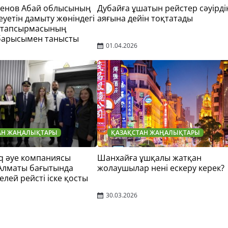
тенов Абай облысының
Дубайға ұшатын рейстер сәуірді
еуетін дамыту жөніндегі
аяғына дейін тоқтатады
 тапсырмасының
барысымен танысты
01.04.2026
АН ЖАҢАЛЫҚТАРЫ
ҚАЗАҚСТАН ЖАҢАЛЫҚТАРЫ
q әуе компаниясы
Шанхайға ұшқалы жатқан
 Алматы бағытында
жолаушылар нені ескеру керек?
елей рейсті іске қосты
30.03.2026