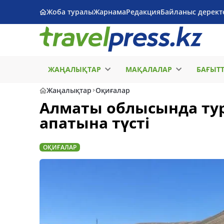
Жоба туралы
Жарнама
Редакция
Байланыс дерект
ЖАҢАЛЫҚТАР
МАҚАЛАЛАР
БАҒЫТ
Жаңалықтар
Оқиғалар
Алматы облысында тур
апатына түсті
ОҚИҒАЛАР