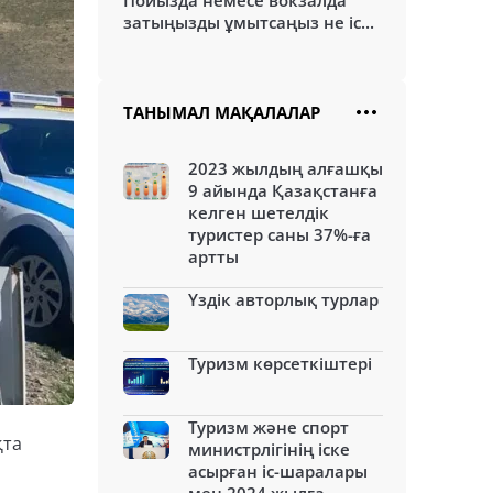
Пойызда немесе вокзалда
затыңызды ұмытсаңыз не іс...
ТАНЫМАЛ МАҚАЛАЛАР
2023 жылдың алғашқы
9 айында Қазақстанға
келген шетелдік
туристер саны 37%-ға
артты
Үздік авторлық турлар
Туризм көрсеткіштері
Туризм және спорт
қта
министрлігінің іске
асырған іс-шаралары