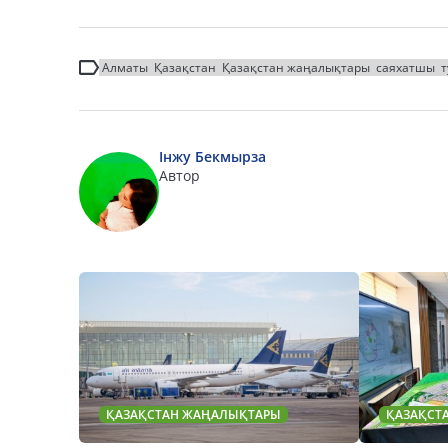
Алматы
Қазақстан
Қазақстан жаңалықтары
саяхатшы
т
Інжу Бекмырза
Автор
ҚАЗАҚСТАН ЖАҢАЛЫҚТАРЫ
ҚАЗАҚСТ