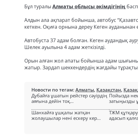
Бұл туралы
Алматы облысы әкімдігінің
басп
Алдын ала ақпарат бойынша, автобус “Қазавт
кеткен. Оқиға орнына дереу Кеген ауданынан
Автобуста 37 адам болған. Кеген аудандық ау
Шелек ауылына 4 адам жеткізілді.
Орын алған жол апаты бойынша адам шығыны ті
жатыр. Зардап шеккендердің жағдайы тұрақты,
Новости по тегам:
Алматы
,
Қазақстан
,
Қазақ
Дубайға ұшатын рейстер сәуірдің
Пойызда нем
аяғына дейін тоқ...
затыңызды ұм
Шанхайға ұшқалы жатқан
ТЖМ құтқар
жолаушылар нені ескеру кер...
адасып қалға