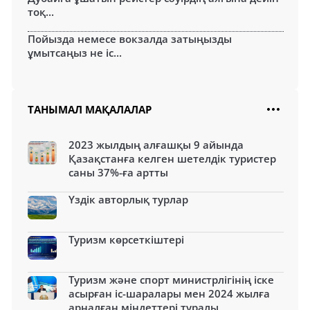
тоқ...
Пойызда немесе вокзалда затыңызды
ұмытсаңыз не іс...
ТАНЫМАЛ МАҚАЛАЛАР
2023 жылдың алғашқы 9 айында
Қазақстанға келген шетелдік туристер
саны 37%-ға артты
Үздік авторлық турлар
Туризм көрсеткіштері
Туризм және спорт министрлігінің іске
асырған іс-шаралары мен 2024 жылға
арналған міндеттері туралы