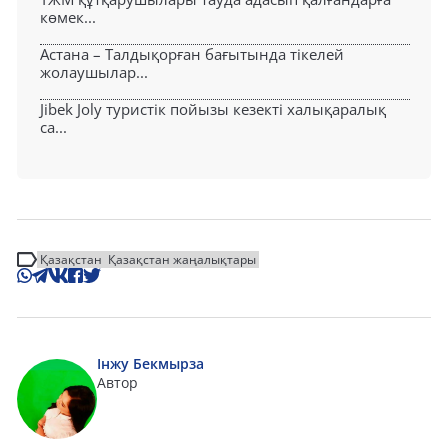
көмек...
Астана – Талдықорған бағытында тікелей
жолаушылар...
Jibek Joly туристік пойызы кезекті халықаралық
са...
Қазақстан
Қазақстан жаңалықтары
Інжу Бекмырза
Автор