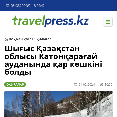
08.08.2026
18:26:42
Жаңалықтар
Оқиғалар
Шығыс Қазақстан
облысы Катонқарағай
ауданында қар көшкіні
болды
ОҚИҒАЛАР
21.02.2024
10:55