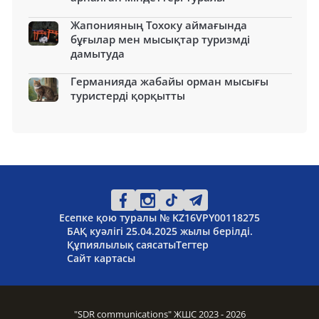
Жапонияның Тохоку аймағында
бұғылар мен мысықтар туризмді
дамытуда
Германияда жабайы орман мысығы
туристерді қорқытты
Есепке қою туралы № KZ16VPY00118275
БАҚ куәлігі 25.04.2025 жылы берілді.
Құпиялылық саясаты
Тегтер
Сайт картасы
"SDR communications" ЖШС 2023 - 2026