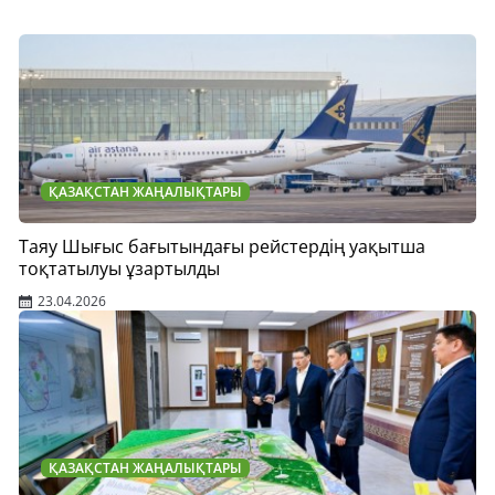
ҚАЗАҚСТАН ЖАҢАЛЫҚТАРЫ
Таяу Шығыс бағытындағы рейстердің уақытша
тоқтатылуы ұзартылды
23.04.2026
ҚАЗАҚСТАН ЖАҢАЛЫҚТАРЫ