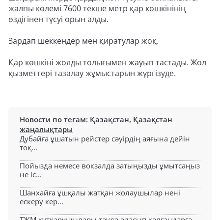
жалпы көлемі 7600 текше метр қар көшкінінің
өздігінен түсуі орын алды.
Зардап шеккендер мен қиратулар жоқ.
Қар көшкіні жолды толығымен жауып тастады. Жол
қызметтері тазалау жұмыстарын жүргізуде.
Новости по тегам:
Қазақстан
,
Қазақстан
жаңалықтары
Дубайға ұшатын рейстер сәуірдің аяғына дейін
тоқ...
Пойызда немесе вокзалда затыңызды ұмытсаңыз
не іс...
Шанхайға ұшқалы жатқан жолаушылар нені
ескеру кер...
ТЖМ құтқарушылары тауда адасып қалғандарға