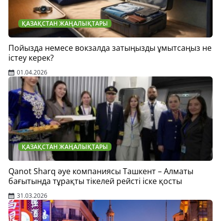
ҚАЗАҚСТАН ЖАҢАЛЫҚТАРЫ
Пойызда немесе вокзалда затыңызды ұмытсаңыз не
істеу керек?
01.04.2026
ҚАЗАҚСТАН ЖАҢАЛЫҚТАРЫ
Qanot Sharq әуе компаниясы Ташкент – Алматы
бағытында тұрақты тікелей рейсті іске қосты
31.03.2026