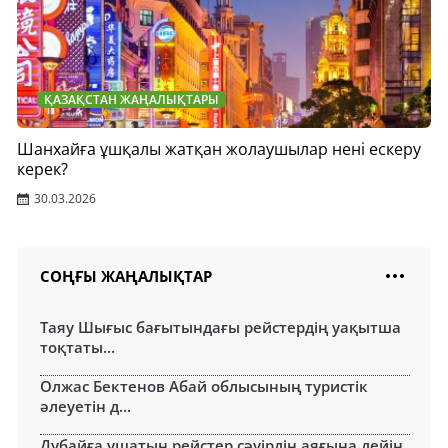
ҚАЗАҚСТАН ЖАҢАЛЫҚТАРЫ
Шанхайға ұшқалы жатқан жолаушылар нені ескеру
керек?
30.03.2026
СОҢҒЫ ЖАҢАЛЫҚТАР
Таяу Шығыс бағытындағы рейстердің уақытша
тоқтаты...
Олжас Бектенов Абай облысының туристік
әлеуетін д...
Дубайға ұшатын рейстер сәуірдің аяғына дейін