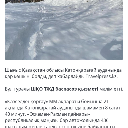
Шығыс Қазақстан облысы Катонқарағай ауданында
қар көшкіні болды, деп хабарлайды Travelpress.kz.
Бұл туралы
ШҚО ТЖД баспасөз қызметі
мәлім етті.
«Қазселденқорғау» ММ ақпараты бойынша 21
ақпанда Катонқарағай ауданында шамамен 8 сағат
40 минут, «Өскемен-Рахман қайнары»
республикалық маңызы бар автожолында 436
шақырым жерде қардың көп түсуіне байланысты