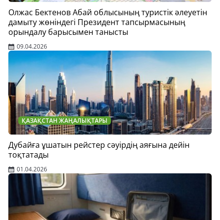
Олжас Бектенов Абай облысының туристік әлеуетін
дамыту жөніндегі Президент тапсырмасының
орындалу барысымен танысты
09.04.2026
ҚАЗАҚСТАН ЖАҢАЛЫҚТАРЫ
Дубайға ұшатын рейстер сәуірдің аяғына дейін
тоқтатады
01.04.2026