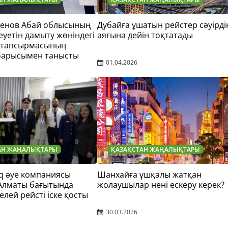
тенов Абай облысының
Дубайға ұшатын рейстер сәуірді
еуетін дамыту жөніндегі
аяғына дейін тоқтатады
 тапсырмасының
барысымен танысты
01.04.2026
АН ЖАҢАЛЫҚТАРЫ
ҚАЗАҚСТАН ЖАҢАЛЫҚТАРЫ
q әуе компаниясы
Шанхайға ұшқалы жатқан
 Алматы бағытында
жолаушылар нені ескеру керек?
елей рейсті іске қосты
30.03.2026