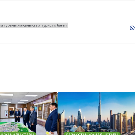
зм туралы жаңалықтар
туристік бағыт
АН ЖАҢАЛЫҚТАРЫ
ҚАЗАҚСТАН ЖАҢАЛЫҚТАРЫ