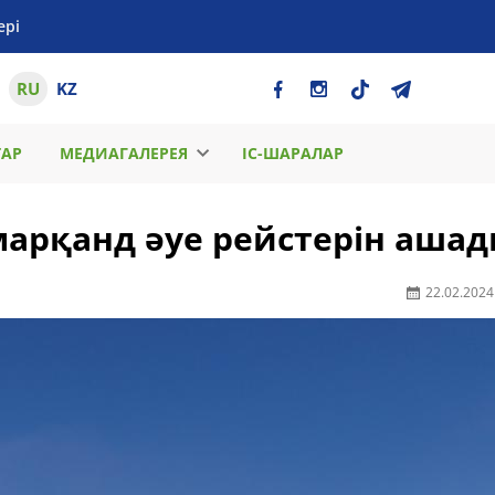
ері
RU
KZ
ТАР
МЕДИАГАЛЕРЕЯ
ІС-ШАРАЛАР
амарқанд әуе рейстерін аша
22.02.2024