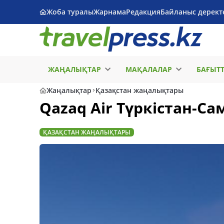
Жоба туралы
Жарнама
Редакция
Байланыс дерект
ЖАҢАЛЫҚТАР
МАҚАЛАЛАР
БАҒЫТ
Жаңалықтар
Қазақстан жаңалықтары
Qazaq Air Түркістан-С
ҚАЗАҚСТАН ЖАҢАЛЫҚТАРЫ