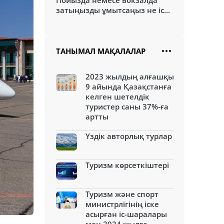
Пойызда немесе вокзалда
затыңызды ұмытсаңыз не іс...
ТАНЫМАЛ МАҚАЛАЛАР
2023 жылдың алғашқы
9 айында Қазақстанға
келген шетелдік
туристер саны 37%-ға
артты
Үздік авторлық турлар
Туризм көрсеткіштері
Туризм және спорт
министрлігінің іске
асырған іс-шаралары