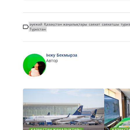
әуежай
Қазақстан жаңалықтары
саяхат
саяхатшы
тури
Түркістан
Інжу Бекмырза
Автор
ҚАЗАҚСТАН ЖАҢАЛЫҚТАРЫ
ҚАЗАҚСТ