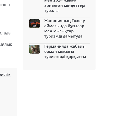
мен 2024 жылға
йынша
арналған міндеттері
туралы
Жапонияның Тохоку
аймағында бұғылар
мен мысықтар
алады.
туризмді дамытуда
циялық
Германияда жабайы
орман мысығы
туристерді қорқытты
ристік