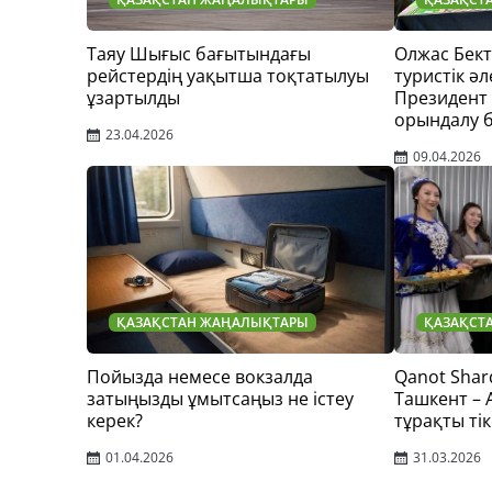
Таяу Шығыс бағытындағы
Олжас Бек
рейстердің уақытша тоқтатылуы
туристік әл
ұзартылды
Президент
орындалу 
23.04.2026
09.04.2026
ҚАЗАҚСТАН ЖАҢАЛЫҚТАРЫ
ҚАЗАҚСТ
Пойызда немесе вокзалда
Qanot Shar
затыңызды ұмытсаңыз не істеу
Ташкент –
керек?
тұрақты тік
01.04.2026
31.03.2026