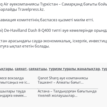
q Air әуекомпаниясы Түркістан – Самарқанд бағыты бо
арлайды Travelpress.kz.
авиация комитетінің баспасөз қызметі мәлім етті.
і) De-Havilland Dash 8-Q400 типті әуе кемелерінде орынд
тан арасындағы сауда-экономикалық, іскерлік, инвести
туға ықпал ететін болады.
ықтары
,
саяхат
,
саяхатшы
,
туризм туралы жаңалықтар
,
ту
есе вокзалда
Qanot Sharq әуе компаниясы
ытсаңыз не іс...
Ташкент – Алматы бағыт...
ушылары тауда
Астана – Талдықорған бағытында
ндарға көмек...
тікелей жолаушылар...