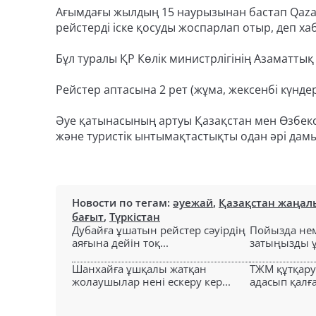
Ағымдағы жылдың 15 наурызынан бастап Qaza
рейстерді іске қосуды жоспарлап отыр, деп хаб
Бұл туралы ҚР Көлік министрлігінің Азаматтық 
Рейстер аптасына 2 рет (жұма, жексенбі күндер
Әуе қатынасының артуы Қазақстан мен Өзбекс
және туристік ынтымақтастықты одан әрі дамы
Новости по тегам:
әуежай
,
Қазақстан жаңал
бағыт
,
Түркістан
Дубайға ұшатын рейстер сәуірдің
Пойызда нем
аяғына дейін тоқ...
затыңызды ұм
Шанхайға ұшқалы жатқан
ТЖМ құтқар
жолаушылар нені ескеру кер...
адасып қалға