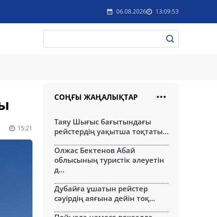
06.08.2026
13:09:53
СОҢҒЫ ЖАҢАЛЫҚТАР
ды
Таяу Шығыс бағытындағы
15:21
рейстердің уақытша тоқтаты...
Олжас Бектенов Абай
облысының туристік әлеуетін
д...
Дубайға ұшатын рейстер
сәуірдің аяғына дейін тоқ...