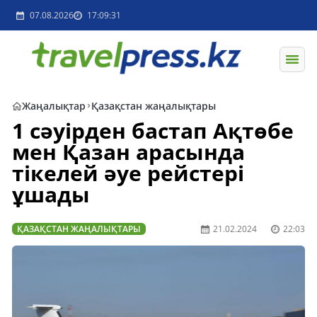
07.08.2026
17:09:31
Жаңалықтар
Қазақстан жаңалықтары
1 сәуірден бастап Ақтөбе
мен Қазан арасында
тікелей әуе рейстері
ұшады
ҚАЗАҚСТАН ЖАҢАЛЫҚТАРЫ
21.02.2024
22:03