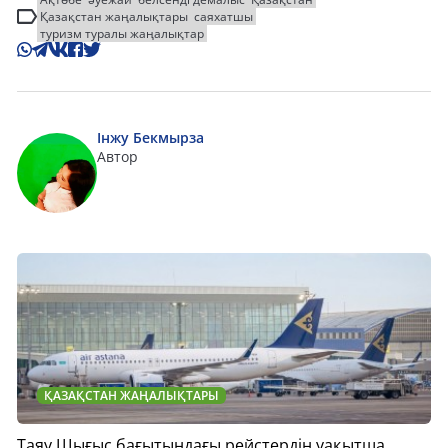
Қазақстан жаңалықтары
саяхатшы
туризм туралы жаңалықтар
Інжу Бекмырза
Автор
ҚАЗАҚСТАН ЖАҢАЛЫҚТАРЫ
Таяу Шығыс бағытындағы рейстердің уақытша