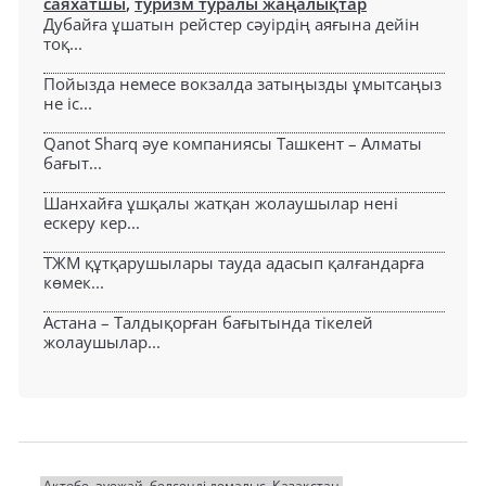
саяхатшы
,
туризм туралы жаңалықтар
Дубайға ұшатын рейстер сәуірдің аяғына дейін
тоқ...
Пойызда немесе вокзалда затыңызды ұмытсаңыз
не іс...
Qanot Sharq әуе компаниясы Ташкент – Алматы
бағыт...
Шанхайға ұшқалы жатқан жолаушылар нені
ескеру кер...
ТЖМ құтқарушылары тауда адасып қалғандарға
көмек...
Астана – Талдықорған бағытында тікелей
жолаушылар...
Ақтөбе
әуежай
белсенді демалыс
Қазақстан