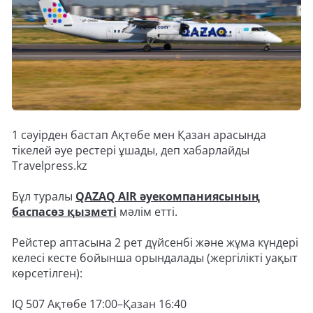
1 сәуірден бастап Ақтөбе мен Қазан арасында
тікелей әуе рестері ұшады, деп хабарлайды
Travelpress.kz
Бұл туралы
QAZAQ AIR әуекомпаниясының
баспасөз қызметі
мәлім етті.
Рейстер аптасына 2 рет дүйсенбі және жұма күндері
келесі кесте бойынша орындалады (жергілікті уақыт
көрсетілген):
IQ 507 Ақтөбе 17:00–Қазан 16:40