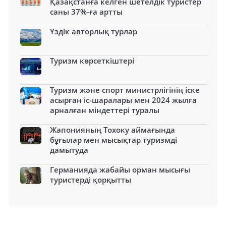
Қазақстанға келген шетелдік туристер
саны 37%-ға артты
Үздік авторлық турлар
Туризм көрсеткіштері
Туризм және спорт министрлігінің іске
асырған іс-шаралары мен 2024 жылға
арналған міндеттері туралы
Жапонияның Тохоку аймағында
бұғылар мен мысықтар туризмді
дамытуда
Германияда жабайы орман мысығы
туристерді қорқытты