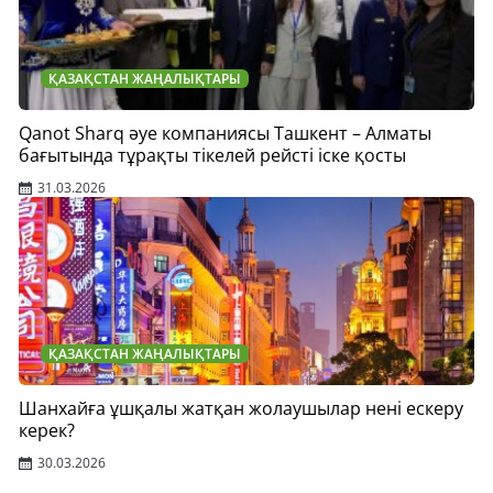
ҚАЗАҚСТАН ЖАҢАЛЫҚТАРЫ
Qanot Sharq әуе компаниясы Ташкент – Алматы
бағытында тұрақты тікелей рейсті іске қосты
31.03.2026
ҚАЗАҚСТАН ЖАҢАЛЫҚТАРЫ
Шанхайға ұшқалы жатқан жолаушылар нені ескеру
керек?
30.03.2026