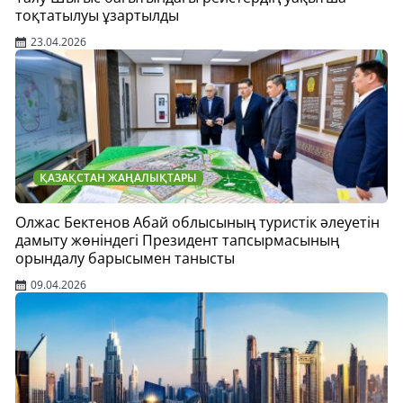
тоқтатылуы ұзартылды
23.04.2026
ҚАЗАҚСТАН ЖАҢАЛЫҚТАРЫ
Олжас Бектенов Абай облысының туристік әлеуетін
дамыту жөніндегі Президент тапсырмасының
орындалу барысымен танысты
09.04.2026