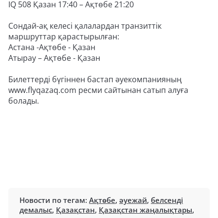
IQ 508 Қазан 17:40 – Ақтөбе 21:20
Сондай-ақ келесі қалалардан транзиттік
маршруттар қарастырылған:
Астана -Ақтөбе - Қазан
Атырау – Ақтөбе - Қазан
Билеттерді бүгіннен бастап әуекомпанияның
www.flyqazaq.com ресми сайтынан сатып алуға
болады.
Новости по тегам:
Ақтөбе
,
әуежай
,
белсенді
демалыс
,
Қазақстан
,
Қазақстан жаңалықтары
,