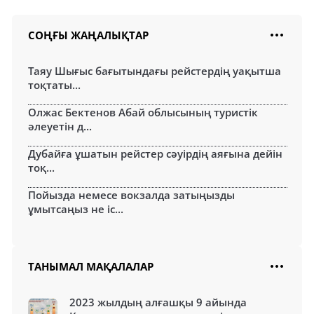
СОҢҒЫ ЖАҢАЛЫҚТАР
Таяу Шығыс бағытындағы рейстердің уақытша
тоқтаты...
Олжас Бектенов Абай облысының туристік
әлеуетін д...
Дубайға ұшатын рейстер сәуірдің аяғына дейін
тоқ...
Пойызда немесе вокзалда затыңызды
ұмытсаңыз не іс...
ТАНЫМАЛ МАҚАЛАЛАР
2023 жылдың алғашқы 9 айында