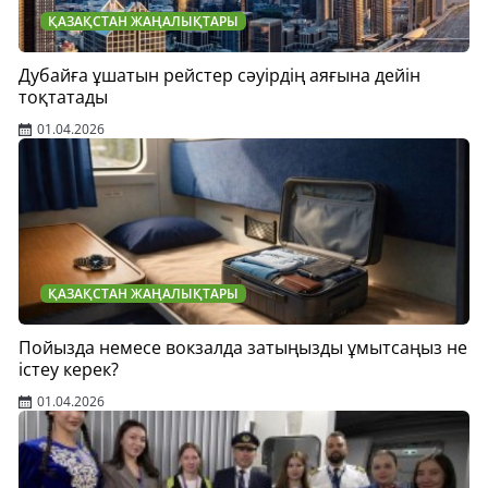
ҚАЗАҚСТАН ЖАҢАЛЫҚТАРЫ
Дубайға ұшатын рейстер сәуірдің аяғына дейін
тоқтатады
01.04.2026
ҚАЗАҚСТАН ЖАҢАЛЫҚТАРЫ
Пойызда немесе вокзалда затыңызды ұмытсаңыз не
істеу керек?
01.04.2026