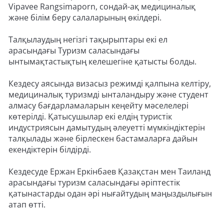
Vipavee Rangsimaporn, сондай-ақ медициналық
және білім беру салаларының өкілдері.
Талқылаудың негізгі тақырыптары екі ел
арасындағы Туризм саласындағы
ынтымақтастықтың келешегіне қатысты болды.
Кездесу аясында визасыз режимді қалпына келтіру,
медициналық туризмді ынталандыру және студент
алмасу бағдарламаларын кеңейту мәселелері
көтерілді. Қатысушылар екі елдің туристік
индустриясын дамытудың әлеуетті мүмкіндіктерін
талқылады және бірлескен бастамаларға дайын
екендіктерін білдірді.
Кездесуде Ержан Еркінбаев Қазақстан мен Таиланд
арасындағы туризм саласындағы әріптестік
қатынастарды одан әрі нығайтудың маңыздылығын
атап өтті.