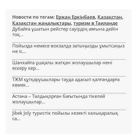
Новости по тегам:
Ержан Еркінбаев
,
Қазақстан
,
Қазақстан жаңалықтары
,
туризм в Таиланде
Дубайға ұшатын рейстер сәуірдің аяғына дейін
тоқ...
Пойызда немесе вокзалда затыңызды ұмытсаңыз
не іс...
Шанхайға ұшқалы жатқан жолаушылар нені
ескеру кер...
ТЖМ құтқарушылары тауда адасып қалғандарға
көмек...
Астана – Талдықорған бағытында тікелей
жолаушылар...
Jibek Joly туристік пойызы кезекті халықаралық
са...