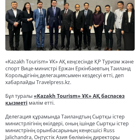
«Kazakh Tourism» ҰК» АҚ кеңсесінде ҚР Туризм және
спорт Вице-министрі Ержан Еркінбаевтың Таиланд
Корольдігінің делегациясымен кездесуі өтті, деп
хабарлайды Travelpress.kz.
Бұл туралы
«Kazakh Tourism» ҰК» АҚ баспасөз
қызметі
мәлім етті.
Делегация құрамында Таиландтың Сыртқы істер
министрлігінің өкілдері, оның ішінде Сыртқы істер
министрінің орынбасарының кеңесшісі Russ
Jalichandra, Оңтүстік Азия бөлімінің директоры