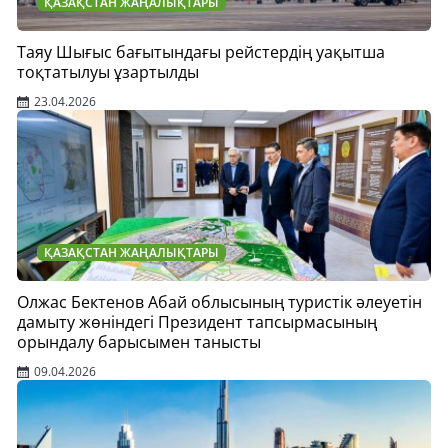
ҚАЗАҚСТАН ЖАҢАЛЫҚТАРЫ
Таяу Шығыс бағытындағы рейстердің уақытша
тоқтатылуы ұзартылды
23.04.2026
ҚАЗАҚСТАН ЖАҢАЛЫҚТАРЫ
Олжас Бектенов Абай облысының туристік әлеуетін
дамыту жөніндегі Президент тапсырмасының
орындалу барысымен танысты
09.04.2026