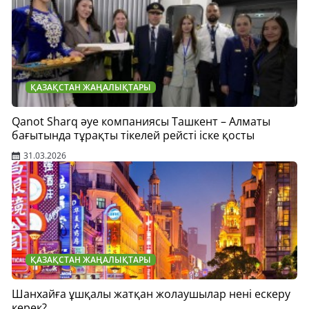
ҚАЗАҚСТАН ЖАҢАЛЫҚТАРЫ
Qanot Sharq әуе компаниясы Ташкент – Алматы
бағытында тұрақты тікелей рейсті іске қосты
31.03.2026
ҚАЗАҚСТАН ЖАҢАЛЫҚТАРЫ
Шанхайға ұшқалы жатқан жолаушылар нені ескеру
керек?