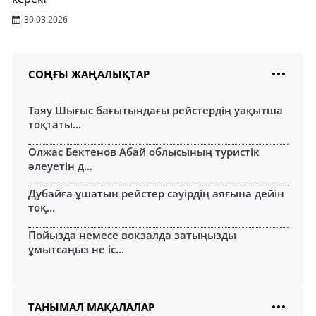
30.03.2026
СОҢҒЫ ЖАҢАЛЫҚТАР
Таяу Шығыс бағытындағы рейстердің уақытша
тоқтаты...
Олжас Бектенов Абай облысының туристік
әлеуетін д...
Дубайға ұшатын рейстер сәуірдің аяғына дейін
тоқ...
Пойызда немесе вокзалда затыңызды
ұмытсаңыз не іс...
ТАНЫМАЛ МАҚАЛАЛАР