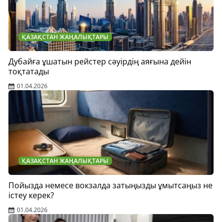
ҚАЗАҚСТАН ЖАҢАЛЫҚТАРЫ
Дубайға ұшатын рейстер сәуірдің аяғына дейін
тоқтатады
01.04.2026
ҚАЗАҚСТАН ЖАҢАЛЫҚТАРЫ
Пойызда немесе вокзалда затыңызды ұмытсаңыз не
істеу керек?
01.04.2026