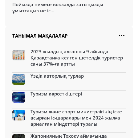
Пойызда немесе вокзалда затыңызды
ұмытсаңыз не іс...
ТАНЫМАЛ МАҚАЛАЛАР
2023 жылдың алғашқы 9 айында
Қазақстанға келген шетелдік туристер
саны 37%-ға артты
Үздік авторлық турлар
Туризм көрсеткіштері
Туризм және спорт министрлігінің іске
асырған іс-шаралары мен 2024 жылға
арналған міндеттері туралы
Жапонияның Тохоку аймағында