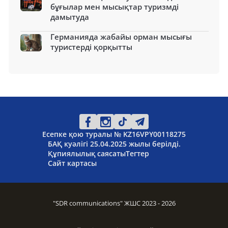
бұғылар мен мысықтар туризмді
дамытуда
Германияда жабайы орман мысығы
туристерді қорқытты
Есепке қою туралы № KZ16VPY00118275
БАҚ куәлігі 25.04.2025 жылы берілді.
Құпиялылық саясаты
Тегтер
Сайт картасы
"SDR communications" ЖШС 2023 - 2026