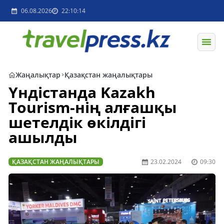
06.08.2026
22:10:14
Жаңалықтар
Қазақстан жаңалықтары
Үндістанда Kazakh
Tourism-нің алғашқы
шетелдік өкілдігі
ашылды
ҚАЗАҚСТАН ЖАҢАЛЫҚТАРЫ
23.02.2024
09:30