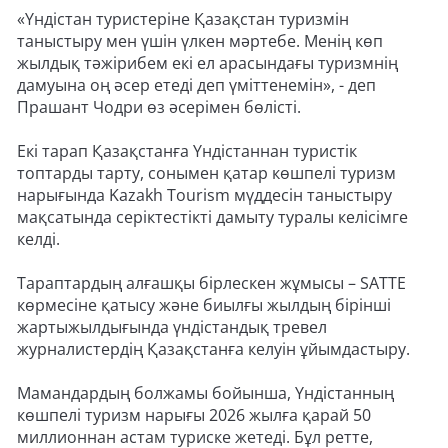
«Үндістан туристеріне Қазақстан туризмін
таныстыру мен үшін үлкен мәртебе. Менің көп
жылдық тәжірибем екі ел арасындағы туризмнің
дамуына оң әсер етеді деп үміттенемін», - деп
Прашант Чодри өз әсерімен бөлісті.
Екі тарап Қазақстанға Үндістаннан туристік
топтарды тарту, сонымен қатар көшпелі туризм
нарығында Kazakh Tourism мүддесін таныстыру
мақсатында серіктестікті дамыту туралы келісімге
келді.
Тараптардың алғашқы бірлескен жұмысы – SATTE
көрмесіне қатысу және биылғы жылдың бірінші
жартыжылдығында үндістандық тревел
журналистердің Қазақстанға келуін ұйымдастыру.
Мамандардың болжамы бойынша, Үндістанның
көшпелі туризм нарығы 2026 жылға қарай 50
миллионнан астам туриске жетеді. Бұл ретте,