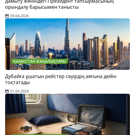
дамыту жөніндегі Президент тапсырмасының
орындалу барысымен танысты
09.04.2026
ҚАЗАҚСТАН ЖАҢАЛЫҚТАРЫ
Дубайға ұшатын рейстер сәуірдің аяғына дейін
тоқтатады
01.04.2026