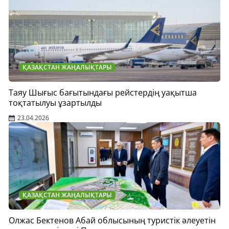
ҚАЗАҚСТАН ЖАҢАЛЫҚТАРЫ
Таяу Шығыс бағытындағы рейстердің уақытша
тоқтатылуы ұзартылды
23.04.2026
ҚАЗАҚСТАН ЖАҢАЛЫҚТАРЫ
Олжас Бектенов Абай облысының туристік әлеуетін