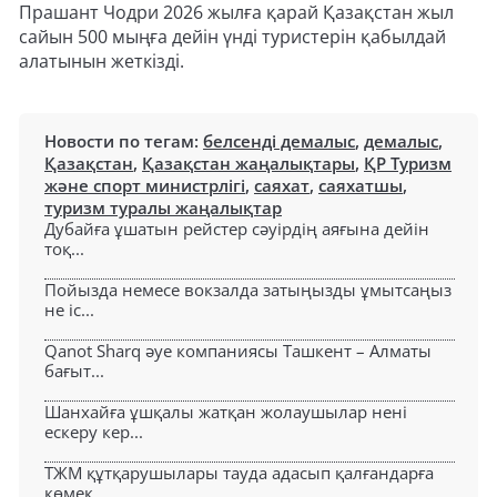
Прашант Чодри 2026 жылға қарай Қазақстан жыл
сайын 500 мыңға дейін үнді туристерін қабылдай
алатынын жеткізді.
Новости по тегам:
белсенді демалыс
,
демалыс
,
Қазақстан
,
Қазақстан жаңалықтары
,
ҚР Туризм
және спорт министрлігі
,
саяхат
,
саяхатшы
,
туризм туралы жаңалықтар
Дубайға ұшатын рейстер сәуірдің аяғына дейін
тоқ...
Пойызда немесе вокзалда затыңызды ұмытсаңыз
не іс...
Qanot Sharq әуе компаниясы Ташкент – Алматы
бағыт...
Шанхайға ұшқалы жатқан жолаушылар нені
ескеру кер...
ТЖМ құтқарушылары тауда адасып қалғандарға
көмек...