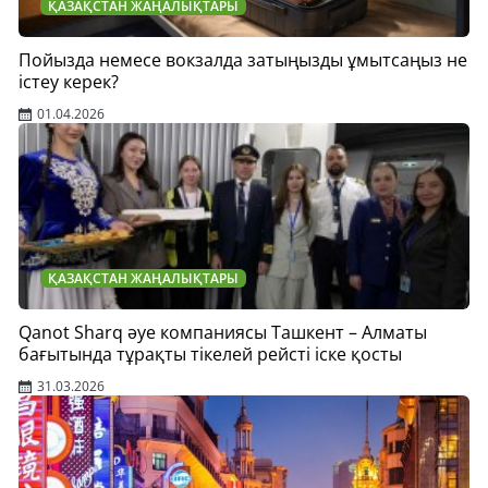
ҚАЗАҚСТАН ЖАҢАЛЫҚТАРЫ
Пойызда немесе вокзалда затыңызды ұмытсаңыз не
істеу керек?
01.04.2026
ҚАЗАҚСТАН ЖАҢАЛЫҚТАРЫ
Qanot Sharq әуе компаниясы Ташкент – Алматы
бағытында тұрақты тікелей рейсті іске қосты
31.03.2026