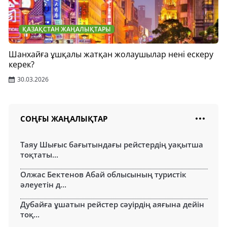
ҚАЗАҚСТАН ЖАҢАЛЫҚТАРЫ
Шанхайға ұшқалы жатқан жолаушылар нені ескеру
керек?
30.03.2026
СОҢҒЫ ЖАҢАЛЫҚТАР
Таяу Шығыс бағытындағы рейстердің уақытша
тоқтаты...
Олжас Бектенов Абай облысының туристік
әлеуетін д...
Дубайға ұшатын рейстер сәуірдің аяғына дейін
тоқ...