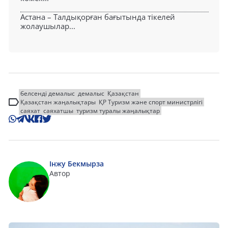
Астана – Талдықорған бағытында тікелей
жолаушылар...
белсенді демалыс
демалыс
Қазақстан
Қазақстан жаңалықтары
ҚР Туризм және спорт министрлігі
саяхат
саяхатшы
туризм туралы жаңалықтар
Інжу Бекмырза
Автор