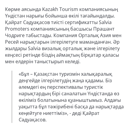
Көрме аясында Kazakh Tourism компаниясының
Үндістан нарығы бойынша өкілі тағайындалды.
Қайрат Сәдуақасов тиісті сертификатты Salvia
Promoters компаниясының басшысы Прашант
Чодриге табыстады. Компания Орталық Азия мен
Ресей нарықтарын ілгерілетуге маманданған. Әр
жылдары Salvia визалық орталық және ілгерілету
кеңсесі ретінде біздің аймақтың бірқатар қаласы
мен елдерін таныстырып келеді.
«Бұл – Қазақстан туризмін халықаралық
деңгейде ілгерілетудің жаңа қадамы. Біз
әлемдегі ең перспективалы туристік
нарықтардың бірі саналатын Үндістанда өз
өкіліміз болатынына қуаныштымыз. Алдағы
уақытта бұл тәжірибені басқа да нарықтарда
кеңейтуге ниеттіміз», - деді Қайрат
Сәдуақасов.