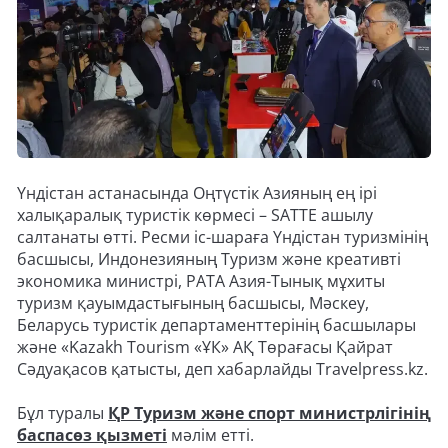
Үндістан астанасында Оңтүстік Азияның ең ірі
халықаралық туристік көрмесі – SATTE ашылу
салтанаты өтті. Ресми іс-шараға Үндістан туризмінің
басшысы, Индонезияның Туризм және креативті
экономика министрі, PATA Азия-Тынық мұхиты
туризм қауымдастығының басшысы, Мәскеу,
Беларусь туристік департаменттерінің басшылары
және «Kazakh Tourism «ҰК» АҚ Төрағасы Қайрат
Сәдуақасов қатысты, деп хабарлайды Travelpress.kz.
Бұл туралы
ҚР Туризм және спорт министрлігінің
баспасөз қызметі
мәлім етті.