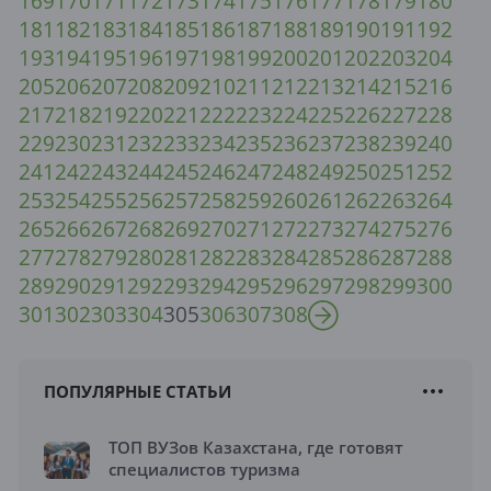
169
170
171
172
173
174
175
176
177
178
179
180
181
182
183
184
185
186
187
188
189
190
191
192
193
194
195
196
197
198
199
200
201
202
203
204
205
206
207
208
209
210
211
212
213
214
215
216
217
218
219
220
221
222
223
224
225
226
227
228
229
230
231
232
233
234
235
236
237
238
239
240
241
242
243
244
245
246
247
248
249
250
251
252
253
254
255
256
257
258
259
260
261
262
263
264
265
266
267
268
269
270
271
272
273
274
275
276
277
278
279
280
281
282
283
284
285
286
287
288
289
290
291
292
293
294
295
296
297
298
299
300
301
302
303
304
305
306
307
308
ПОПУЛЯРНЫЕ СТАТЬИ
ТОП ВУЗов Казахстана, где готовят
специалистов туризма