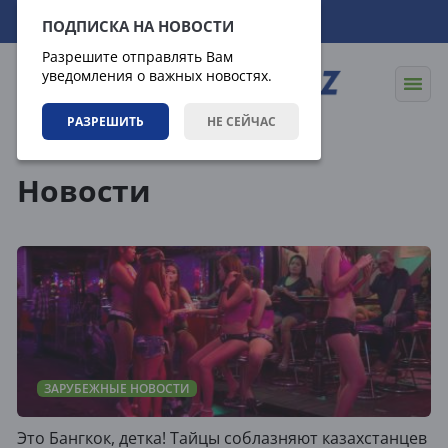
08.08.2026
12:15:47
ПОДПИСКА НА НОВОСТИ
Разрешите отправлять Вам
уведомления о важных новостях.
РАЗРЕШИТЬ
НЕ СЕЙЧАС
Новости
Новости
ЗАРУБЕЖНЫЕ НОВОСТИ
Это Бангкок, детка! Тайцы соблазняют казахстанцев