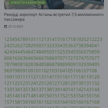
НОВОСТИ КАЗАХСТАНА
Рекорд: аэропорт Астаны встретил 7,5-миллионного
пассажира
25.12.2023
1
2
3
4
5
6
7
8
9
10
11
12
13
14
15
16
17
18
19
20
21
22
23
24
25
26
27
28
29
30
31
32
33
34
35
36
37
38
39
40
41
42
43
44
45
46
47
48
49
50
51
52
53
54
55
56
57
58
59
60
61
62
63
64
65
66
67
68
69
70
71
72
73
74
75
76
77
78
79
80
81
82
83
84
85
86
87
88
89
90
91
92
93
94
95
96
97
98
99
100
101
102
103
104
105
106
107
108
109
110
111
112
113
114
115
116
117
118
119
120
121
122
123
124
125
126
127
128
129
130
131
132
133
134
135
136
137
138
139
140
141
142
143
144
145
146
147
148
149
150
151
152
153
154
155
156
157
158
159
160
161
162
163
164
165
166
167
168