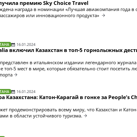
олучила премию Sky Choice Travel
суждена награда в номинации «Лучшая авиакомпания года в 
пассажиров или инновационного продукта»
ТАНА
16.01.2024
talia включил Казахстан в топ-5 горнолыжных дес
редставлен в итальянском издании легендарного журнала
исле топ-5 мест в мире, которые обязательно стоит посетить 
порта
ТАНА
16.01.2024
а Казахстана: Катон-Карагай в гонке за People’s C
жет продемонстрировать всему миру, что Казахстан и Катон
ами в области устойчивого туризма.