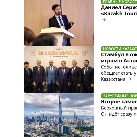
ГЛАВНЫЕ НОВОС
Даниел Серж
«Kazakh Tour
НОВОСТИ КАЗАХС
Стамбул в о
играм в Аста
Событие, олицет
обещает стать 
Казахстана.
ЗАРУБЕЖНЫЕ НО
Второе само
Верховный прав
Он идёт сразу 