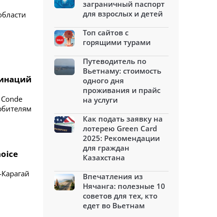
заграничный паспорт
для взрослых и детей
области
Топ сайтов с
горящими турами
Путеводитель по
Вьетнаму: стоимость
тинаций
одного дня
проживания и прайс
 Conde
на услуги
любителям
Как подать заявку на
лотерею Green Card
2025: Рекомендации
для граждан
hoice
Казахстана
-Карагай
Впечатления из
Нячанга: полезные 10
советов для тех, кто
едет во Вьетнам