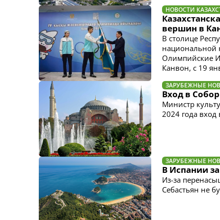
НОВОСТИ КАЗАХС
Казахстанск
вершин в Ка
В столице Респ
национальной 
Олимпийские И
Канвон, с 19 ян
ЗАРУБЕЖНЫЕ НО
Вход в Собо
Министр культу
2024 года вход 
ЗАРУБЕЖНЫЕ НО
В Испании з
Из-за перенасы
Себастьян не б