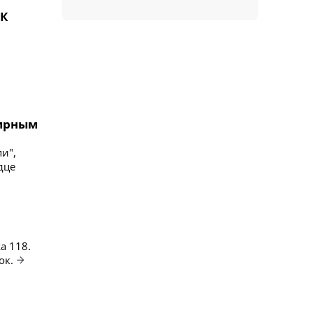
НК
мирным
и",
дце
a 118.
ок.