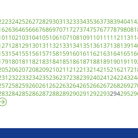
22
23
24
25
26
27
28
29
30
31
32
33
34
35
36
37
38
39
40
41
4
1
62
63
64
65
66
67
68
69
70
71
72
73
74
75
76
77
78
79
80
81
101
102
103
104
105
106
107
108
109
110
111
112
113
11
127
128
129
130
131
132
133
134
135
136
137
138
139
14
153
154
155
156
157
158
159
160
161
162
163
164
165
16
179
180
181
182
183
184
185
186
187
188
189
190
191
19
205
206
207
208
209
210
211
212
213
214
215
216
217
21
231
232
233
234
235
236
237
238
239
240
241
242
243
24
257
258
259
260
261
262
263
264
265
266
267
268
269
27
283
284
285
286
287
288
289
290
291
292
293
294
295
29