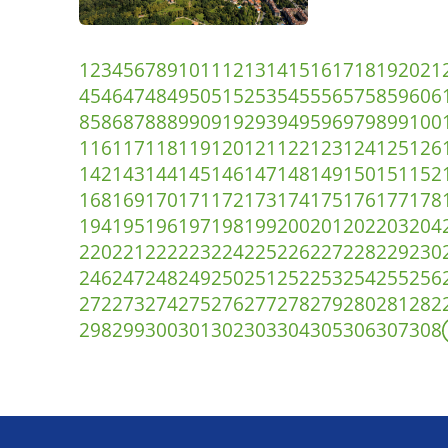
1
2
3
4
5
6
7
8
9
10
11
12
13
14
15
16
17
18
19
20
21
45
46
47
48
49
50
51
52
53
54
55
56
57
58
59
60
6
85
86
87
88
89
90
91
92
93
94
95
96
97
98
99
100
116
117
118
119
120
121
122
123
124
125
126
142
143
144
145
146
147
148
149
150
151
152
168
169
170
171
172
173
174
175
176
177
178
194
195
196
197
198
199
200
201
202
203
204
220
221
222
223
224
225
226
227
228
229
230
246
247
248
249
250
251
252
253
254
255
256
272
273
274
275
276
277
278
279
280
281
282
298
299
300
301
302
303
304
305
306
307
308