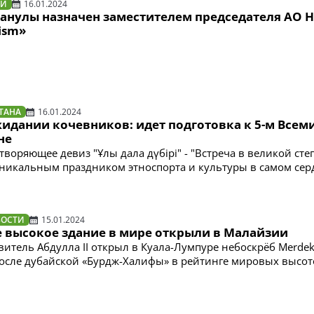
ТИ
16.01.2024
анулы назначен заместителем председателя АО 
ism»
ТАНА
16.01.2024
жидании кочевников: идет подготовка к 5-м Все
не
воряющее девиз "Ұлы дала дүбірі" - "Встреча в великой степ
уникальным праздником этноспорта и культуры в самом сер
ВОСТИ
15.01.2024
е высокое здание в мире открыли в Малайзии
итель Абдулла II открыл в Куала-Лумпуре небоскрёб Merdek
после дубайской «Бурдж-Халифы» в рейтинге мировых высот