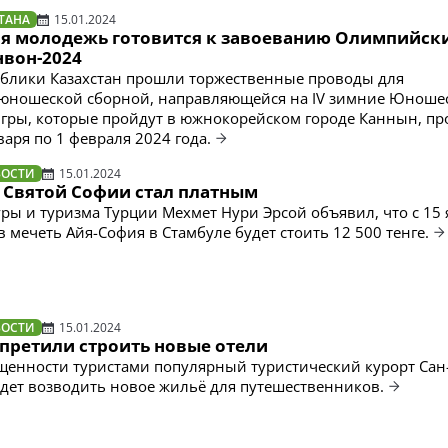
ТАНА
15.01.2024
ая молодежь готовится к завоеванию Олимпийск
нвон-2024
ублики Казахстан прошли торжественные проводы для
юношеской сборной, направляющейся на IV зимние Юноше
гры, которые пройдут в южнокорейском городе Каннын, п
варя по 1 февраля 2024 года.
ВОСТИ
15.01.2024
р Святой Софии стал платным
ры и туризма Турции Мехмет Нури Эрсой объявил, что с 15
в мечеть Айя-София в Стамбуле будет стоить 12 500 тенге.
ВОСТИ
15.01.2024
апретили строить новые отели
щенности туристами популярный туристический курорт Сан
удет возводить новое жильё для путешественников.