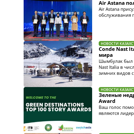
Air Astana п
Air Astana при
обслуживания 
НОВОСТИ КАЗАХС
Conde Nast I
мира
Шымбулак был п
Nast Italia в ч
зимних видов с
НОВОСТИ КАЗАХС
Зеленые недр
Award
Ваш голос помо
являются лидер