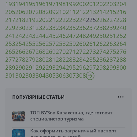
193
194
195
196
197
198
199
200
201
202
203
204
205
206
207
208
209
210
211
212
213
214
215
216
217
218
219
220
221
222
223
224
225
226
227
228
229
230
231
232
233
234
235
236
237
238
239
240
241
242
243
244
245
246
247
248
249
250
251
252
253
254
255
256
257
258
259
260
261
262
263
264
265
266
267
268
269
270
271
272
273
274
275
276
277
278
279
280
281
282
283
284
285
286
287
288
289
290
291
292
293
294
295
296
297
298
299
300
301
302
303
304
305
306
307
308
ПОПУЛЯРНЫЕ СТАТЬИ
ТОП ВУЗов Казахстана, где готовят
специалистов туризма
Как оформить заграничный паспорт
для взрослых и детей