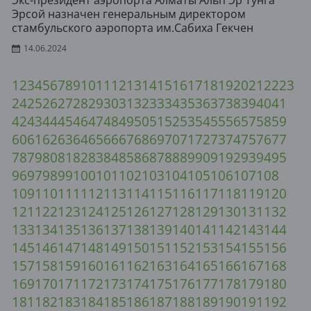
Экс-президент аэропорта Алматы Альп Эр Тунга
Эрсой назначен генеральным директором
стамбульского аэропорта им.Сабиха Гекчен
14.06.2024
1
2
3
4
5
6
7
8
9
10
11
12
13
14
15
16
17
18
19
20
21
22
23
24
25
26
27
28
29
30
31
32
33
34
35
36
37
38
39
40
41
42
43
44
45
46
47
48
49
50
51
52
53
54
55
56
57
58
59
60
61
62
63
64
65
66
67
68
69
70
71
72
73
74
75
76
77
78
79
80
81
82
83
84
85
86
87
88
89
90
91
92
93
94
95
96
97
98
99
100
101
102
103
104
105
106
107
108
109
110
111
112
113
114
115
116
117
118
119
120
121
122
123
124
125
126
127
128
129
130
131
132
133
134
135
136
137
138
139
140
141
142
143
144
145
146
147
148
149
150
151
152
153
154
155
156
157
158
159
160
161
162
163
164
165
166
167
168
169
170
171
172
173
174
175
176
177
178
179
180
181
182
183
184
185
186
187
188
189
190
191
192