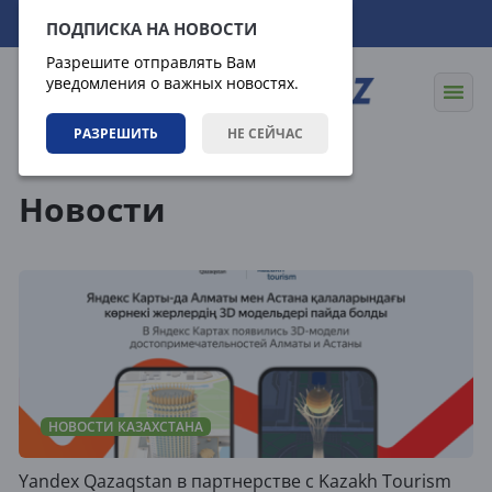
09.08.2026
00:09:18
ПОДПИСКА НА НОВОСТИ
Разрешите отправлять Вам
уведомления о важных новостях.
РАЗРЕШИТЬ
НЕ СЕЙЧАС
Новости
Новости
НОВОСТИ КАЗАХСТАНА
Yandex Qazaqstan в партнерстве с Kazakh Tourism