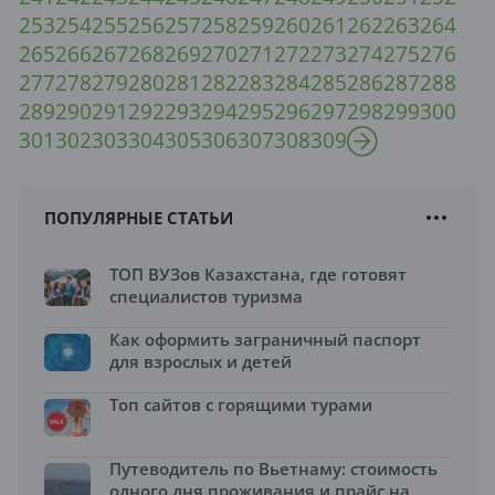
253
254
255
256
257
258
259
260
261
262
263
264
265
266
267
268
269
270
271
272
273
274
275
276
277
278
279
280
281
282
283
284
285
286
287
288
289
290
291
292
293
294
295
296
297
298
299
300
301
302
303
304
305
306
307
308
309
ПОПУЛЯРНЫЕ СТАТЬИ
ТОП ВУЗов Казахстана, где готовят
специалистов туризма
Как оформить заграничный паспорт
для взрослых и детей
Топ сайтов с горящими турами
Путеводитель по Вьетнаму: стоимость
одного дня проживания и прайс на