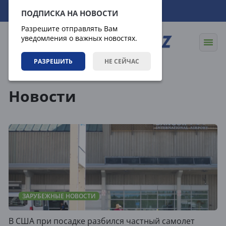
10.08.2026
17:57:07
ПОДПИСКА НА НОВОСТИ
Разрешите отправлять Вам
уведомления о важных новостях.
РАЗРЕШИТЬ
НЕ СЕЙЧАС
Новости
Новости
ЗАРУБЕЖНЫЕ НОВОСТИ
В США при посадке разбился частный самолет