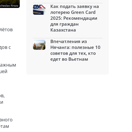
Как подать заявку на
лотерею Green Card
2025: Рекомендации
для граждан
олётов
Казахстана
Впечатления из
дов с
Нячанга: полезные 10
советов для тех, кто
едет во Вьетнам
 важным
шей
в,
ки
вного
ётам