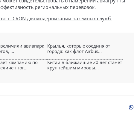
0 может свидетельствовать о намерении авиагруппы
эффективность региональных перевозок.
ство с ICRON для модернизации наземных служб.
 увеличили авиапарк
Крылья, которые соединяют
ов, ...
города: как флот Airbus...
скает кампанию по
Китай в ближайшие 20 лет станет
еличенног...
крупнейшим мировы...