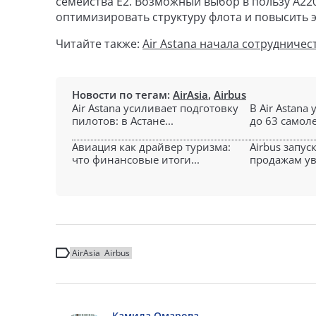
семейства E2. Возможный выбор в пользу A22
оптимизировать структуру флота и повысить 
Читайте также:
Air Astana начала сотрудниче
Новости по тегам:
AirAsia
,
Airbus
Air Astana усиливает подготовку
В Air Astana
пилотов: в Астане...
до 63 самолет
Авиация как драйвер туризма:
Airbus запу
что финансовые итоги...
продажам ув
AirAsia
Airbus
Камила Омарова