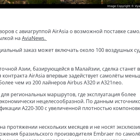
воров с авиагруппой AirAsia о возможной поставке сам
сылкой на
AviaNews.
иальный заказ может включать около 100 воздушных су
точной Азии, базирующейся в Малайзии, сделка станет
я контракта AirAsia впервые задействует самолёты мень
олее чем из 200 лайнеров Airbus A320 и A321neo.
для региональных маршрутов, где эксплуатация более
 экономически нецелесообразной. По данным источнико
фикации A220-300 с увеличенной плотностью компонов
а протяжении нескольких месяцев и не носят эксклюзи
дложения бразильского производителя Embraer по самол