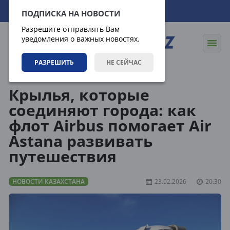
06.08.2026
17:17:23
ПОДПИСКА НА НОВОСТИ
Разрешите отправлять Вам
уведомления о важных новостях.
РАЗРЕШИТЬ
НЕ СЕЙЧАС
Новости
Новости Казахстана
Крылья, которые
соединяют города: как
флот Airbus помогает Air
Astana развивать
путешествия
НОВОСТИ КАЗАХСТАНА
23.02.2026
20:30