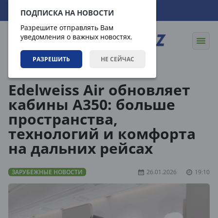
10.08.2026
13:08:45
ПОДПИСКА НА НОВОСТИ
Разрешите отправлять Вам
уведомления о важных новостях.
РАЗРЕШИТЬ
НЕ СЕЙЧАС
Новости
Зарубежные новости
Edelweiss Air обновляет
кабины A350: больше
пространства,
технологий и комфорта
на дальних рейсах
ЗАРУБЕЖНЫЕ НОВОСТИ
26.01.2026
19:10