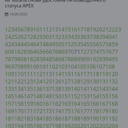
Air Astana снова удостоена пятизвёздочного
статуса APEX
16.09.2025
1
2
3
4
5
6
7
8
9
10
11
12
13
14
15
16
17
18
19
20
21
22
23
24
25
26
27
28
29
30
31
32
33
34
35
36
37
38
39
40
41
42
43
44
45
46
47
48
49
50
51
52
53
54
55
56
57
58
59
60
61
62
63
64
65
66
67
68
69
70
71
72
73
74
75
76
77
78
79
80
81
82
83
84
85
86
87
88
89
90
91
92
93
94
95
96
97
98
99
100
101
102
103
104
105
106
107
108
109
110
111
112
113
114
115
116
117
118
119
120
121
122
123
124
125
126
127
128
129
130
131
132
133
134
135
136
137
138
139
140
141
142
143
144
145
146
147
148
149
150
151
152
153
154
155
156
157
158
159
160
161
162
163
164
165
166
167
168
169
170
171
172
173
174
175
176
177
178
179
180
181
182
183
184
185
186
187
188
189
190
191
192
193
194
195
196
197
198
199
200
201
202
203
204