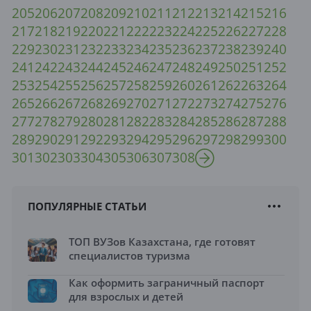
205
206
207
208
209
210
211
212
213
214
215
216
217
218
219
220
221
222
223
224
225
226
227
228
229
230
231
232
233
234
235
236
237
238
239
240
241
242
243
244
245
246
247
248
249
250
251
252
253
254
255
256
257
258
259
260
261
262
263
264
265
266
267
268
269
270
271
272
273
274
275
276
277
278
279
280
281
282
283
284
285
286
287
288
289
290
291
292
293
294
295
296
297
298
299
300
301
302
303
304
305
306
307
308
ПОПУЛЯРНЫЕ СТАТЬИ
ТОП ВУЗов Казахстана, где готовят
специалистов туризма
Как оформить заграничный паспорт
для взрослых и детей