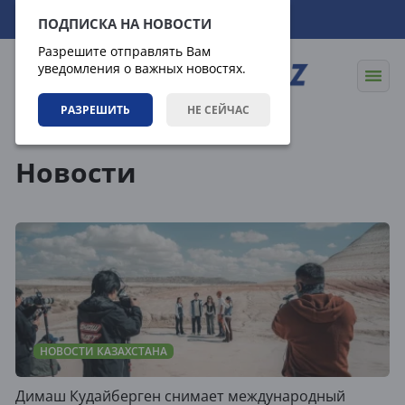
08.08.2026
21:23:10
ПОДПИСКА НА НОВОСТИ
Разрешите отправлять Вам
уведомления о важных новостях.
РАЗРЕШИТЬ
НЕ СЕЙЧАС
Новости
Новости
НОВОСТИ КАЗАХСТАНА
Димаш Кудайберген снимает международный