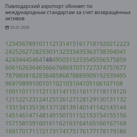
Павлодарский аэропорт обновят по
международным стандартам за счет возвращённых
активов
05.01.2026
1
2
3
4
5
6
7
8
9
10
11
12
13
14
15
16
17
18
19
20
21
22
23
24
25
26
27
28
29
30
31
32
33
34
35
36
37
38
39
40
41
42
43
44
45
46
47
48
49
50
51
52
53
54
55
56
57
58
59
60
61
62
63
64
65
66
67
68
69
70
71
72
73
74
75
76
77
78
79
80
81
82
83
84
85
86
87
88
89
90
91
92
93
94
95
96
97
98
99
100
101
102
103
104
105
106
107
108
109
110
111
112
113
114
115
116
117
118
119
120
121
122
123
124
125
126
127
128
129
130
131
132
133
134
135
136
137
138
139
140
141
142
143
144
145
146
147
148
149
150
151
152
153
154
155
156
157
158
159
160
161
162
163
164
165
166
167
168
169
170
171
172
173
174
175
176
177
178
179
180