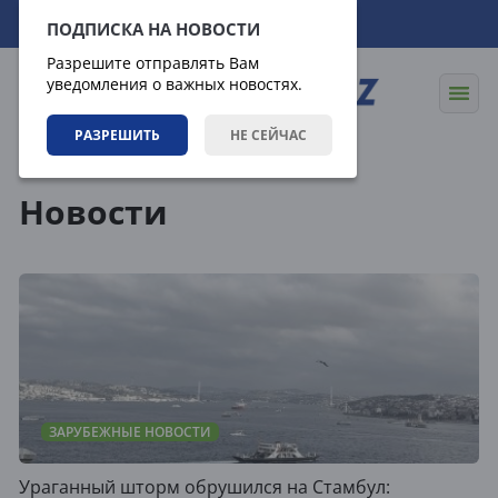
08.08.2026
07:31:48
ПОДПИСКА НА НОВОСТИ
Разрешите отправлять Вам
уведомления о важных новостях.
РАЗРЕШИТЬ
НЕ СЕЙЧАС
Новости
Новости
ЗАРУБЕЖНЫЕ НОВОСТИ
Ураганный шторм обрушился на Стамбул: