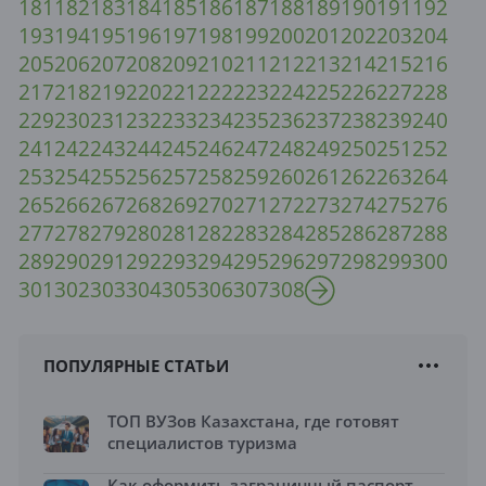
181
182
183
184
185
186
187
188
189
190
191
192
193
194
195
196
197
198
199
200
201
202
203
204
205
206
207
208
209
210
211
212
213
214
215
216
217
218
219
220
221
222
223
224
225
226
227
228
229
230
231
232
233
234
235
236
237
238
239
240
241
242
243
244
245
246
247
248
249
250
251
252
253
254
255
256
257
258
259
260
261
262
263
264
265
266
267
268
269
270
271
272
273
274
275
276
277
278
279
280
281
282
283
284
285
286
287
288
289
290
291
292
293
294
295
296
297
298
299
300
301
302
303
304
305
306
307
308
ПОПУЛЯРНЫЕ СТАТЬИ
ТОП ВУЗов Казахстана, где готовят
специалистов туризма
Как оформить заграничный паспорт