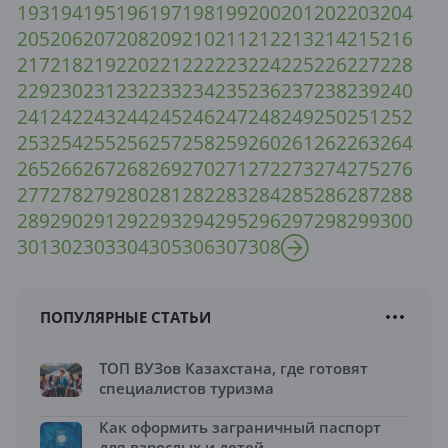
193
194
195
196
197
198
199
200
201
202
203
204
205
206
207
208
209
210
211
212
213
214
215
216
217
218
219
220
221
222
223
224
225
226
227
228
229
230
231
232
233
234
235
236
237
238
239
240
241
242
243
244
245
246
247
248
249
250
251
252
253
254
255
256
257
258
259
260
261
262
263
264
265
266
267
268
269
270
271
272
273
274
275
276
277
278
279
280
281
282
283
284
285
286
287
288
289
290
291
292
293
294
295
296
297
298
299
300
301
302
303
304
305
306
307
308
ПОПУЛЯРНЫЕ СТАТЬИ
ТОП ВУЗов Казахстана, где готовят
специалистов туризма
Как оформить заграничный паспорт
для взрослых и детей