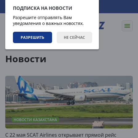
07.08.2026
16:12:15
ПОДПИСКА НА НОВОСТИ
Разрешите отправлять Вам
уведомления о важных новостях.
РАЗРЕШИТЬ
НЕ СЕЙЧАС
Новости
Новости
НОВОСТИ КАЗАХСТАНА
С 22 мая SCAT Airlines открывает прямой рейс