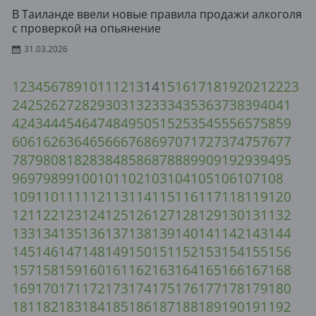
В Таиланде ввели новые правила продажи алкоголя
с проверкой на опьянение
31.03.2026
1
2
3
4
5
6
7
8
9
10
11
12
13
14
15
16
17
18
19
20
21
22
23
24
25
26
27
28
29
30
31
32
33
34
35
36
37
38
39
40
41
42
43
44
45
46
47
48
49
50
51
52
53
54
55
56
57
58
59
60
61
62
63
64
65
66
67
68
69
70
71
72
73
74
75
76
77
78
79
80
81
82
83
84
85
86
87
88
89
90
91
92
93
94
95
96
97
98
99
100
101
102
103
104
105
106
107
108
109
110
111
112
113
114
115
116
117
118
119
120
121
122
123
124
125
126
127
128
129
130
131
132
133
134
135
136
137
138
139
140
141
142
143
144
145
146
147
148
149
150
151
152
153
154
155
156
157
158
159
160
161
162
163
164
165
166
167
168
169
170
171
172
173
174
175
176
177
178
179
180
181
182
183
184
185
186
187
188
189
190
191
192