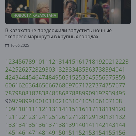
НОВОСТИ КАЗАХСТАНА
В Казахстане предложили запустить ночные
экспресс-маршруты в крупных городах
10.06.2025
1
2
3
4
5
6
7
8
9
10
11
12
13
14
15
16
17
18
19
20
21
22
23
24
25
26
27
28
29
30
31
32
33
34
35
36
37
38
39
40
41
42
43
44
45
46
47
48
49
50
51
52
53
54
55
56
57
58
59
60
61
62
63
64
65
66
67
68
69
70
71
72
73
74
75
76
77
78
79
80
81
82
83
84
85
86
87
88
89
90
91
92
93
94
95
96
97
98
99
100
101
102
103
104
105
106
107
108
109
110
111
112
113
114
115
116
117
118
119
120
121
122
123
124
125
126
127
128
129
130
131
132
133
134
135
136
137
138
139
140
141
142
143
144
145
146
147
148
149
150
151
152
153
154
155
156