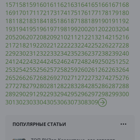
157
158
159
160
161
162
163
164
165
166
167
168
169
170
171
172
173
174
175
176
177
178
179
180
181
182
183
184
185
186
187
188
189
190
191
192
193
194
195
196
197
198
199
200
201
202
203
204
205
206
207
208
209
210
211
212
213
214
215
216
217
218
219
220
221
222
223
224
225
226
227
228
229
230
231
232
233
234
235
236
237
238
239
240
241
242
243
244
245
246
247
248
249
250
251
252
253
254
255
256
257
258
259
260
261
262
263
264
265
266
267
268
269
270
271
272
273
274
275
276
277
278
279
280
281
282
283
284
285
286
287
288
289
290
291
292
293
294
295
296
297
298
299
300
301
302
303
304
305
306
307
308
309
ПОПУЛЯРНЫЕ СТАТЬИ