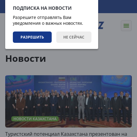
10.08.2026
15:23:54
ПОДПИСКА НА НОВОСТИ
Разрешите отправлять Вам
уведомления о важных новостях.
РАЗРЕШИТЬ
НЕ СЕЙЧАС
Новости
Новости
НОВОСТИ КАЗАХСТАНА
Туристский потенциал Казахстана презентован на