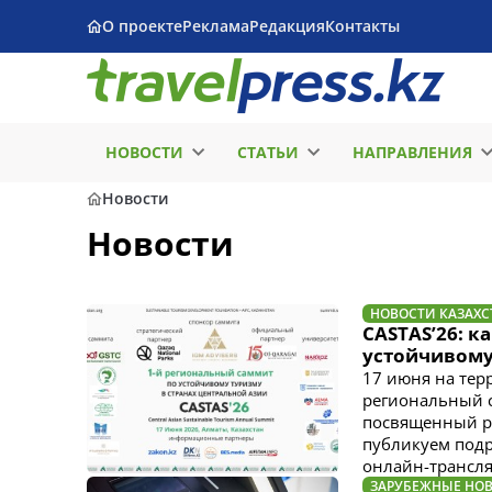
О проекте
Реклама
Редакция
Контакты
НОВОСТИ
СТАТЬИ
НАПРАВЛЕНИЯ
Новости
Новости
НОВОСТИ КАЗАХС
CASTAS’26: 
устойчивому
17 июня на тер
региональный са
посвященный ра
публикуем подр
онлайн-трансл
ЗАРУБЕЖНЫЕ НО