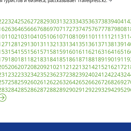
 туристов и бизнеса, рассказывает Travelpress.kz.
22
23
24
25
26
27
28
29
30
31
32
33
34
35
36
37
38
39
40
41
4
1
62
63
64
65
66
67
68
69
70
71
72
73
74
75
76
77
78
79
80
81
101
102
103
104
105
106
107
108
109
110
111
112
113
11
127
128
129
130
131
132
133
134
135
136
137
138
139
14
153
154
155
156
157
158
159
160
161
162
163
164
165
16
179
180
181
182
183
184
185
186
187
188
189
190
191
19
205
206
207
208
209
210
211
212
213
214
215
216
217
21
231
232
233
234
235
236
237
238
239
240
241
242
243
24
257
258
259
260
261
262
263
264
265
266
267
268
269
27
283
284
285
286
287
288
289
290
291
292
293
294
295
29