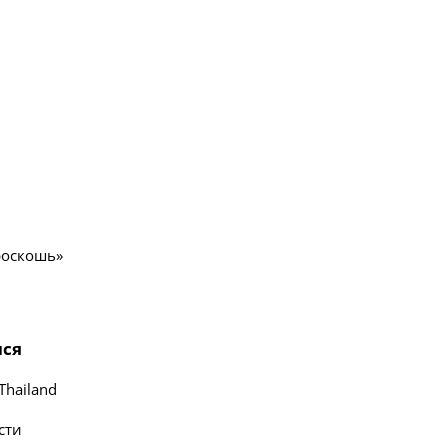
роскошь»
лся
Thailand
сти