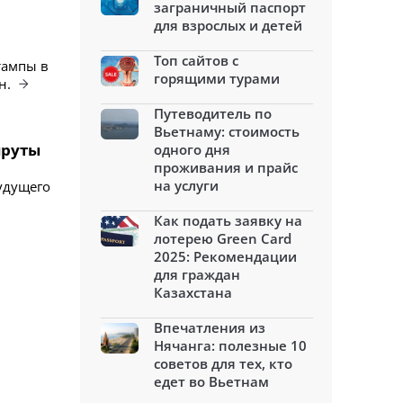
заграничный паспорт
для взрослых и детей
Топ сайтов с
тампы в
горящими турами
н.
Путеводитель по
Вьетнаму: стоимость
шруты
одного дня
проживания и прайс
на услуги
будущего
Как подать заявку на
лотерею Green Card
2025: Рекомендации
для граждан
Казахстана
Впечатления из
Нячанга: полезные 10
советов для тех, кто
едет во Вьетнам