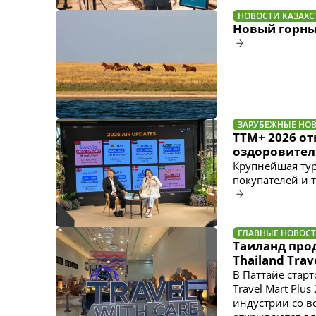
НОВОСТИ КАЗАХС
Новый горны
ЗАРУБЕЖНЫЕ НО
TTM+ 2026 от
оздоровител
Крупнейшая ту
покупателей и 
ГЛАВНЫЕ НОВОС
Таиланд прод
Thailand Trav
В Паттайе стар
Travel Mart Plu
индустрии со в