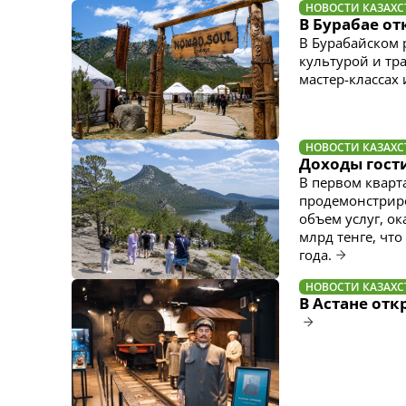
НОВОСТИ КАЗАХС
В Бурабае о
В Бурабайском 
культурой и тр
мастер-классах
НОВОСТИ КАЗАХС
Доходы гост
В первом кварта
продемонстриро
объем услуг, о
млрд тенге, чт
года.
НОВОСТИ КАЗАХС
В Астане отк