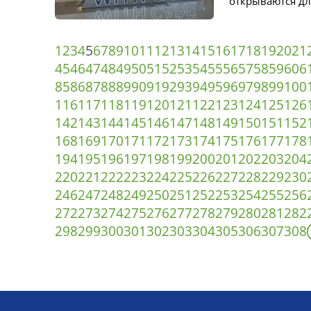
открываются для
1
2
3
4
5
6
7
8
9
10
11
12
13
14
15
16
17
18
19
20
21
45
46
47
48
49
50
51
52
53
54
55
56
57
58
59
60
6
85
86
87
88
89
90
91
92
93
94
95
96
97
98
99
100
116
117
118
119
120
121
122
123
124
125
126
142
143
144
145
146
147
148
149
150
151
152
168
169
170
171
172
173
174
175
176
177
178
194
195
196
197
198
199
200
201
202
203
204
220
221
222
223
224
225
226
227
228
229
230
246
247
248
249
250
251
252
253
254
255
256
272
273
274
275
276
277
278
279
280
281
282
298
299
300
301
302
303
304
305
306
307
308