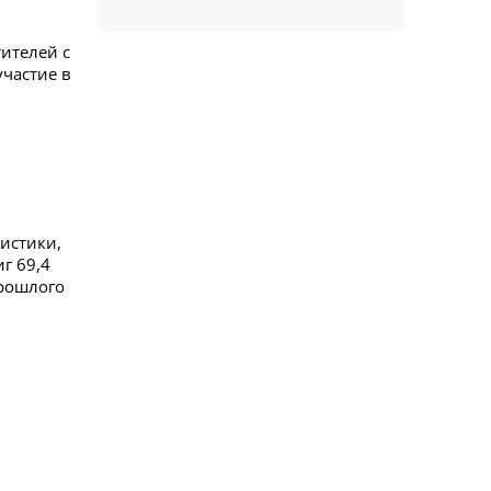
ителей с
участие в
истики,
г 69,4
прошлого