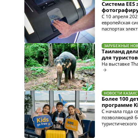
Система EES 
фотографиру
С 10 апреля 20
европейская сис
паспортах элек
ЗАРУБЕЖНЫЕ НО
Таиланд дела
для туристов
На выставке Tha
НОВОСТИ КАЗАХС
Более 100 де
программе Ki
С начала года 
позволяющей бе
туристического