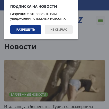
07.08.2026
12:59:37
ПОДПИСКА НА НОВОСТИ
Разрешите отправлять Вам
уведомления о важных новостях.
РАЗРЕШИТЬ
НЕ СЕЙЧАС
Новости
Новости
ЗАРУБЕЖНЫЕ НОВОСТИ
Итальянцы в бешенстве: Туристка осквернила