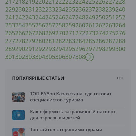
217
218
219
220
221
222
223
224
225
226
227
228
229
230
231
232
233
234
235
236
237
238
239
240
241
242
243
244
245
246
247
248
249
250
251
252
253
254
255
256
257
258
259
260
261
262
263
264
265
266
267
268
269
270
271
272
273
274
275
276
277
278
279
280
281
282
283
284
285
286
287
288
289
290
291
292
293
294
295
296
297
298
299
300
301
302
303
304
305
306
307
308
ПОПУЛЯРНЫЕ СТАТЬИ
ТОП ВУЗов Казахстана, где готовят
специалистов туризма
Как оформить заграничный паспорт
для взрослых и детей
Топ сайтов с горящими турами