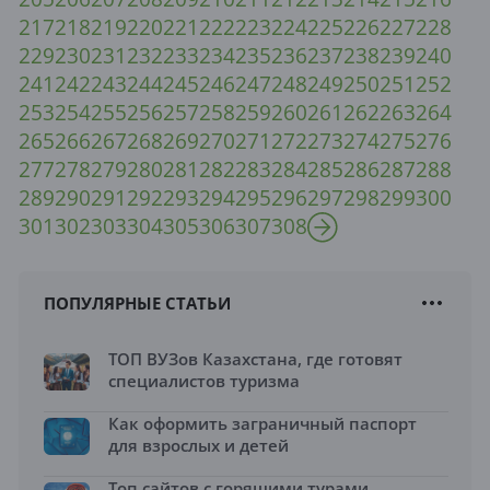
217
218
219
220
221
222
223
224
225
226
227
228
229
230
231
232
233
234
235
236
237
238
239
240
241
242
243
244
245
246
247
248
249
250
251
252
253
254
255
256
257
258
259
260
261
262
263
264
265
266
267
268
269
270
271
272
273
274
275
276
277
278
279
280
281
282
283
284
285
286
287
288
289
290
291
292
293
294
295
296
297
298
299
300
301
302
303
304
305
306
307
308
ПОПУЛЯРНЫЕ СТАТЬИ
ТОП ВУЗов Казахстана, где готовят
специалистов туризма
Как оформить заграничный паспорт
для взрослых и детей
Топ сайтов с горящими турами