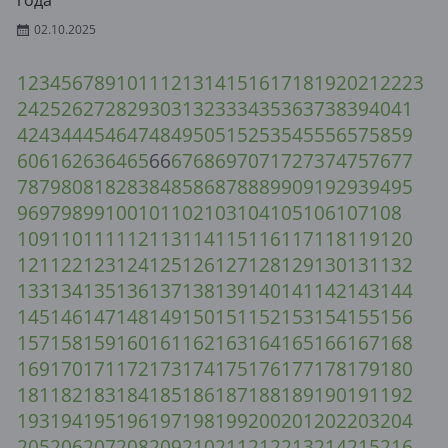
года
02.10.2025
1
2
3
4
5
6
7
8
9
10
11
12
13
14
15
16
17
18
19
20
21
22
23
24
25
26
27
28
29
30
31
32
33
34
35
36
37
38
39
40
41
42
43
44
45
46
47
48
49
50
51
52
53
54
55
56
57
58
59
60
61
62
63
64
65
66
67
68
69
70
71
72
73
74
75
76
77
78
79
80
81
82
83
84
85
86
87
88
89
90
91
92
93
94
95
96
97
98
99
100
101
102
103
104
105
106
107
108
109
110
111
112
113
114
115
116
117
118
119
120
121
122
123
124
125
126
127
128
129
130
131
132
133
134
135
136
137
138
139
140
141
142
143
144
145
146
147
148
149
150
151
152
153
154
155
156
157
158
159
160
161
162
163
164
165
166
167
168
169
170
171
172
173
174
175
176
177
178
179
180
181
182
183
184
185
186
187
188
189
190
191
192
193
194
195
196
197
198
199
200
201
202
203
204
205
206
207
208
209
210
211
212
213
214
215
216