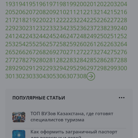
193
194
195
196
197
198
199
200
201
202
203
204
205
206
207
208
209
210
211
212
213
214
215
216
217
218
219
220
221
222
223
224
225
226
227
228
229
230
231
232
233
234
235
236
237
238
239
240
241
242
243
244
245
246
247
248
249
250
251
252
253
254
255
256
257
258
259
260
261
262
263
264
265
266
267
268
269
270
271
272
273
274
275
276
277
278
279
280
281
282
283
284
285
286
287
288
289
290
291
292
293
294
295
296
297
298
299
300
301
302
303
304
305
306
307
308
ПОПУЛЯРНЫЕ СТАТЬИ
ТОП ВУЗов Казахстана, где готовят
специалистов туризма
Как оформить заграничный паспорт
для взрослых и детей