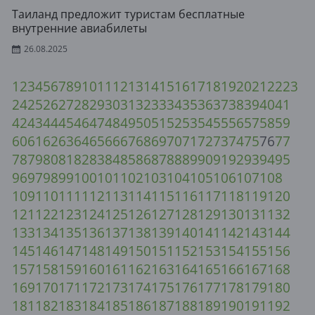
Таиланд предложит туристам бесплатные
внутренние авиабилеты
26.08.2025
1
2
3
4
5
6
7
8
9
10
11
12
13
14
15
16
17
18
19
20
21
22
23
24
25
26
27
28
29
30
31
32
33
34
35
36
37
38
39
40
41
42
43
44
45
46
47
48
49
50
51
52
53
54
55
56
57
58
59
60
61
62
63
64
65
66
67
68
69
70
71
72
73
74
75
76
77
78
79
80
81
82
83
84
85
86
87
88
89
90
91
92
93
94
95
96
97
98
99
100
101
102
103
104
105
106
107
108
109
110
111
112
113
114
115
116
117
118
119
120
121
122
123
124
125
126
127
128
129
130
131
132
133
134
135
136
137
138
139
140
141
142
143
144
145
146
147
148
149
150
151
152
153
154
155
156
157
158
159
160
161
162
163
164
165
166
167
168
169
170
171
172
173
174
175
176
177
178
179
180
181
182
183
184
185
186
187
188
189
190
191
192