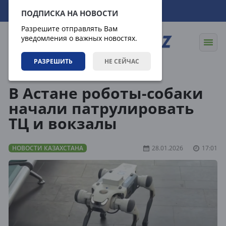
08.08.2026
15:48:05
ПОДПИСКА НА НОВОСТИ
Разрешите отправлять Вам
уведомления о важных новостях.
РАЗРЕШИТЬ
НЕ СЕЙЧАС
Новости
Новости Казахстана
В Астане роботы-собаки
начали патрулировать
ТЦ и вокзалы
НОВОСТИ КАЗАХСТАНА
28.01.2026
17:01