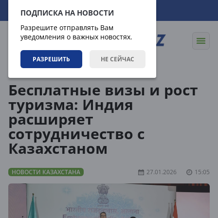
09.08.2026
00:41:11
ПОДПИСКА НА НОВОСТИ
Разрешите отправлять Вам
уведомления о важных новостях.
РАЗРЕШИТЬ
НЕ СЕЙЧАС
Новости
Новости Казахстана
Бесплатные визы и рост
туризма: Индия
расширяет
сотрудничество с
Казахстаном
НОВОСТИ КАЗАХСТАНА
27.01.2026
15:05