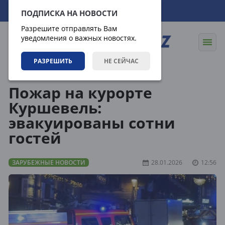
09.08.2026
07:16:05
ПОДПИСКА НА НОВОСТИ
Разрешите отправлять Вам
уведомления о важных новостях.
РАЗРЕШИТЬ
НЕ СЕЙЧАС
Новости
Зарубежные новости
Пожар на курорте
Куршевель:
эвакуированы сотни
гостей
ЗАРУБЕЖНЫЕ НОВОСТИ
28.01.2026
12:56