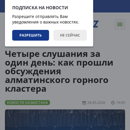
07.08.2026
08:31:50
ПОДПИСКА НА НОВОСТИ
Разрешите отправлять Вам
уведомления о важных новостях.
РАЗРЕШИТЬ
НЕ СЕЙЧАС
Новости
Новости Казахстана
Четыре слушания за
один день: как прошли
обсуждения
алматинского горного
кластера
НОВОСТИ КАЗАХСТАНА
28.05.2026
19:05