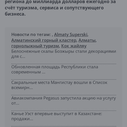
региона до миллиарда долларов ежегодно за
счёт туризма, сервиса и сопутствующего
бизнеса.
Новости по тегам:
,
Almaty Superski
,
Алматинский горный кластер
,
Алматы
,
горнолыжный туризм
,
Кок жайляу
Белоснежные скалы Бозжыры стали декорациями
для с...
Обновленная площадь Республики стала
современным ...
Сакральные места Мангистау вошли в Список
всемирн...
Авиакомпания Pegasus запустила акцию на услугу
от...
Канье Уэст впервые выступит в Казахстане:
продажи...