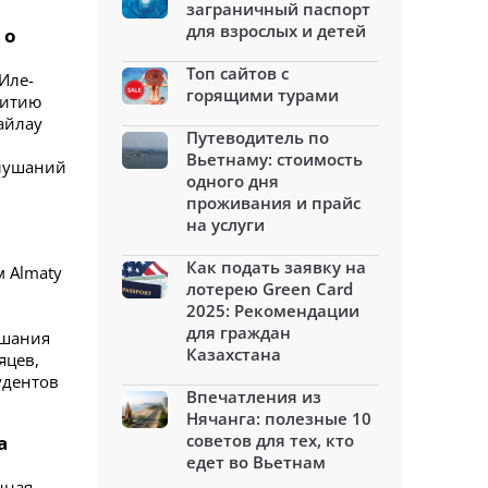
заграничный паспорт
для взрослых и детей
 о
Топ сайтов с
Иле-
горящими турами
витию
айлау
Путеводитель по
Вьетнаму: стоимость
слушаний
одного дня
проживания и прайс
на услуги
Как подать заявку на
 Almaty
лотерею Green Card
2025: Рекомендации
для граждан
ушания
Казахстана
яцев,
удентов
Впечатления из
Нячанга: полезные 10
советов для тех, кто
а
едет во Вьетнам
нная