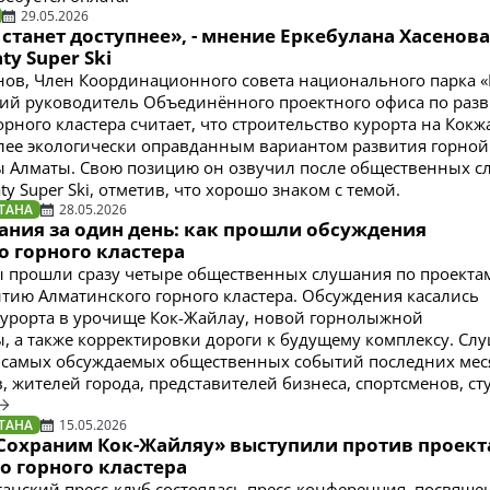
29.05.2026
станет доступнее», - мнение Еркебулана Хасенова
ty Super Ski
нов, Член Координационного совета национального парка «
ий руководитель Объединённого проектного офиса по раз
рного кластера считает, что строительство курорта на Кокж
лее экологически оправданным вариантом развития горной
ы Алматы. Свою позицию он озвучил после общественных 
ty Super Ski, отметив, что хорошо знаком с темой.
ТАНА
28.05.2026
ания за один день: как прошли обсуждения
о горного кластера
ы прошли сразу четыре общественных слушания по проектам
витию Алматинского горного кластера. Обсуждения касались
курорта в урочище Кок-Жайлау, новой горнолыжной
, а также корректировки дороги к будущему комплексу. Сл
 самых обсуждаемых общественных событий последних мес
, жителей города, представителей бизнеса, спортсменов, ст
ТАНА
15.05.2026
Сохраним Кок-Жайляу» выступили против проект
о горного кластера
станский пресс-клуб состоялась пресс-конференция, посвяще