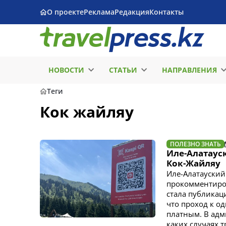
О проекте
Реклама
Редакция
Контакты
НОВОСТИ
СТАТЬИ
НАПРАВЛЕНИЯ
Теги
Кок жайляу
ПОЛЕЗНО ЗНАТЬ
Иле-Алатаус
Кок-Жайляу
Иле-Алатауски
прокомментиров
стала публикац
что проход к о
платным. В адм
каких случаях т