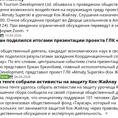
h Tourism Development Ltd. объявила о проведении общест
енке возможного воздействия на окружающую среду проек
а Almaty Superski в урочище Кок-Жайлау. Слушания назначе
9:00. Очное обсуждение пройдет во Дворце школьников в А
, 124). При введении ограничений обсуждение переведут в 
тформе Zoom.
10.04.2026
ан поделился итогами презентации проекта ГЛК 
 общественный деятель, кандидат экономических наук в св
ях поделился результатами заседание Координационный со
ау». По его словам, центральным событием стала презентац
ую представил Ержан Еркинбаев, главный исполнительный 
Development, представил проект ГЛК «Almaty Superski» (Кок Ж
ТАНА
06.04.2026
н тенге собрали активисты на защиту Кок-Жайлау
иона тенге удалось собрать активистам на защиту урочища 
ршении сбора сообщила на своей странице общественный д
а, подчеркнув, что инициативу поддержал 101 человек. Д
и организовал общественный фонд «Тауасар», который на
кольких лет занимается защитой Кок-Жайлау через правов
ественные обсуждения и экспертную деятельность.