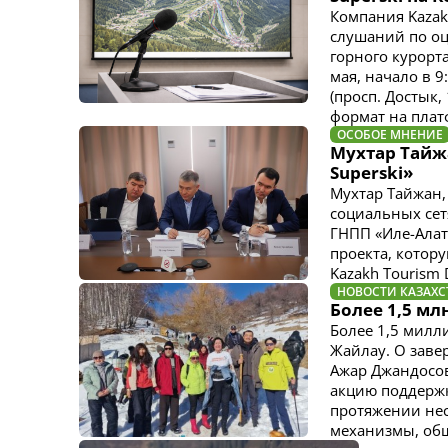
Компания Kazak
слушаний по оц
горного курорт
мая, начало в 
(просп. Достык
формат на пла
ОСОБОЕ МНЕНИЕ
Мухтар Тайж
Superski»
Мухтар Тайжан,
социальных сет
ГНПП «Иле-Алат
проекта, котор
Kazakh Tourism 
НОВОСТИ КАЗАХС
Более 1,5 мл
Более 1,5 милл
Жайлау. О заве
Ажар Джандосов
акцию поддержк
протяжении нес
механизмы, общ