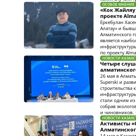
ОСОБОЕ МНЕНИЕ
«Кок Жайляу 
проекте Alma
Еркебулан Хасе
Алатау» и бывш
Алматинского го
является наибо
инфраструктур
по проекту Alma
НОВОСТИ КАЗАХС
Четыре слуш
алматинског
26 мая в Алмат
Superski и раз
строительства 
инфраструктуры
стали одним из
собрав экологов
и чиновников.
НОВОСТИ КАЗАХС
Активисты «
Алматинског
14 мая в Казах