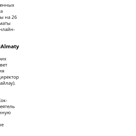
венных
та
ны на 26
лматы
онлайн-
«Almaty
оих
вет
ия
директор
айлау).
Кок-
еятель
анную
ые