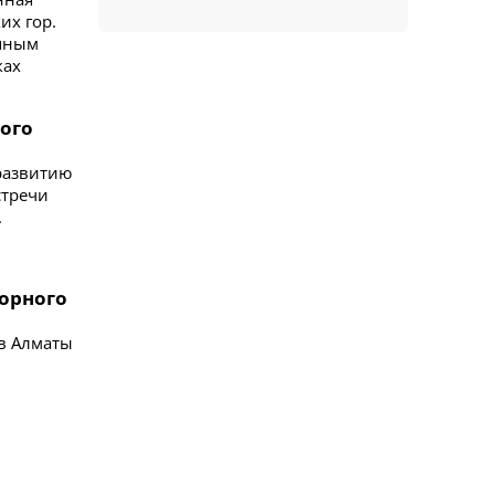
их гор.
упным
ках
ого
развитию
стречи
.
горного
 в Алматы