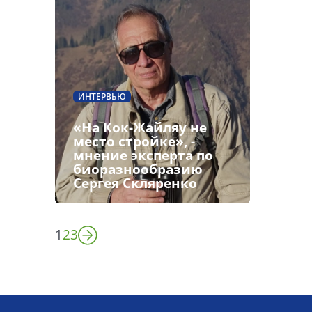
ИНТЕРВЬЮ
«На Кок-Жайляу не
место стройке», -
мнение эксперта по
биоразнообразию
Сергея Скляренко
1
2
3