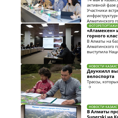
активной фазе 
Участники вст
инфраструктурн
Алматинского г
ФОТОРЕПОРТАЖИ
«Атамекен» 
горного клас
В Алматы на ба
Алматинского го
выступила Наци
НОВОСТИ КАЗАХС
Даунхилл вых
велоспорта
Трассы, которы
НОВОСТИ КАЗАХС
В Алматы пр
Superski на 