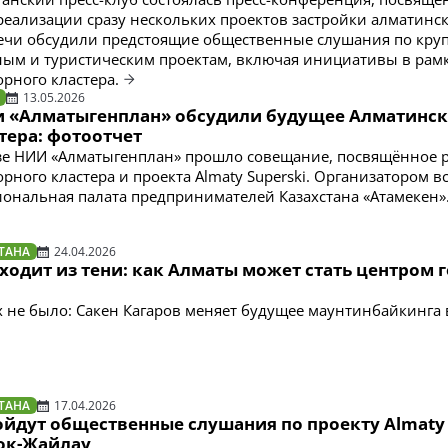
реализации сразу нескольких проектов застройки алматинск
речи обсудили предстоящие общественные слушания по кр
ым и туристическим проектам, включая инициативы в рам
орного кластера.
13.05.2026
и «Алматыгенплан» обсудили будущее Алматинск
тера: фотоотчет
зе НИИ «Алматыгенплан» прошло совещание, посвящённое 
рного кластера и проекта Almaty Superski. Организатором в
ональная палата предпринимателей Казахстана «Атамекен»
ТАНА
24.04.2026
одит из тени: как Алматы может стать центром 
х не было: Сакен Кагаров меняет будущее маунтинбайкинга
ТАНА
17.04.2026
ойдут общественные слушания по проекту Almaty
Кок-Жайлау