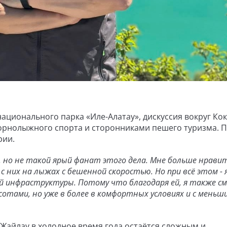
ционального парка «Иле-Алатау», дискуссия вокруг Ко
орнолыжного спорта и сторонниками пешего туризма. П
рии.
я, но не такой ярый фанат этого дела. Мне больше нрави
 с них на лыжах с бешенной скоростью. Но при всё этом - 
инфраструктуры. Потому что благодаря ей, я также см
сотами, но уже в более в комфортных условиях и с меньш
 Жайлау в холодное время года остаётся сложным и