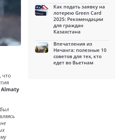
Как подать заявку на
лотерею Green Card
2025: Рекомендации
для граждан
Казахстана
Впечатления из
Нячанга: полезные 10
советов для тех, кто
едет во Вьетнам
, что
ития
Almaty
 был
вляясь
мне
ых
ому