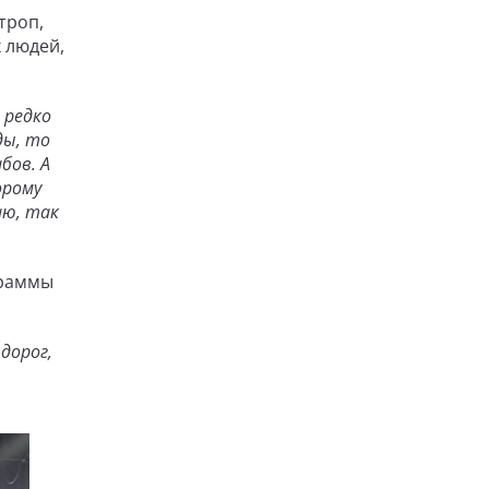
троп,
 людей,
 редко
ды, то
бов. А
орому
аю, так
граммы
дорог,