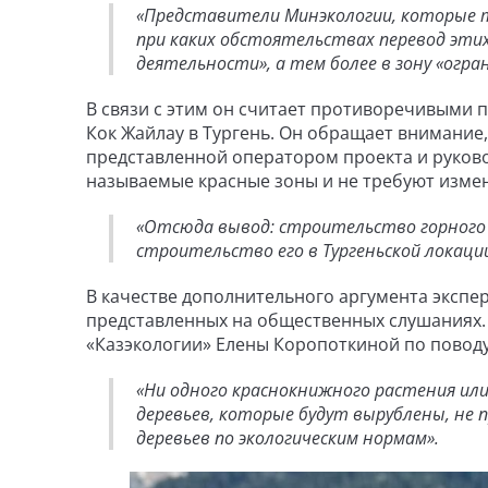
«Представители Минэкологии, которые та
при каких обстоятельствах перевод эти
деятельности», а тем более в зону «огр
В связи с этим он считает противоречивыми 
Кок Жайлау в Тургень. Он обращает внимание,
представленной оператором проекта и руково
называемые красные зоны и не требуют измен
«Отсюда вывод: строительство горного к
строительство его в Тургеньской локации
В качестве дополнительного аргумента экспе
представленных на общественных слушаниях.
«Казэкологии» Елены Коропоткиной по поводу
«Ни одного краснокнижного растения ил
деревьев, которые будут вырублены, не
деревьев по экологическим нормам».