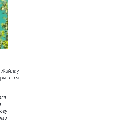
к Жайлау
ри этом
тся
я
огу
ими