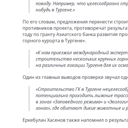
поводу. Например, что целесообразно ст
нибудь в Тургене.»
По его словам, предложения перенести строит
противников проекта, противоречат результа
году по гранту Азиатского банка развития пр
горного курорта в Тургене».
«К нам приезжал международный эксперт
строительства нескольких крупных горны
на различные локации Тургеня для их осм
Один из главных выводов проверки звучал од
«Строительство ГК в Тургене нецелесооб
потенциально проходить лыжные трасс
в зонах «Заповедного режима» и «Эколог
зонах», где обитают дикие животные и 
Еркебулан Хасенов также напомнил о результ