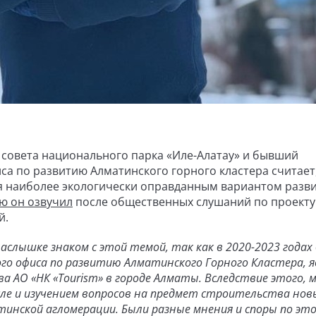
 совета национального парка «Иле-Алатау» и бывший
а по развитию Алматинского горного кластера считает
ся наиболее экологически оправданным вариантом разв
ю он озвучил
после общественных слушаний по проекту
й.
наслышке знаком с этой темой, так как в 2020-2023 годах
о офиса по развитию Алматинского Горного Кластера, я
АО «НК «Tourism» в городе Алматы. Вследствие этого, 
сле и изучением вопросов на предмет строительства нов
инской агломерации. Были разные мнения и споры по эт