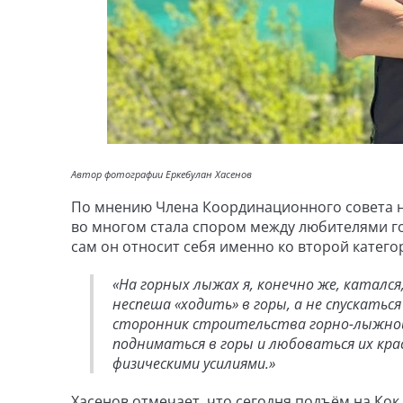
Автор фотографии Еркебулан Хасенов
По мнению Члена Координационного совета на
во многом стала спором между любителями г
сам он относит себя именно ко второй катего
«На горных лыжах я, конечно же, каталс
неспеша «ходить» в горы, а не спускаться
сторонник строительства горно-лыжной 
подниматься в горы и любоваться их кра
физическими усилиями.»
Хасенов отмечает, что сегодня подъём на Кок