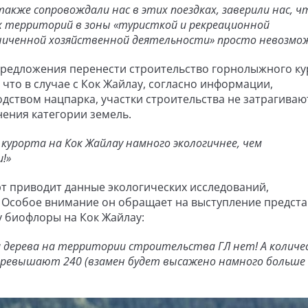
кже сопровождали нас в этих поездках, заверили нас, ч
х территорий в зоны «туристкой и рекреационной
аниченной хозяйственной деятельности» просто невозмо
предложения перенести строительство горнолыжного ку
 что в случае с Кок Жайлау, согласно информации,
дством нацпарка, участки строительства не затрагиваю
ения категории земель.
урорта на Кок Жайлау намного экологичнее, чем
!»
рт приводит данные экологических исследований,
 Особое внимание он обращает на выступление предста
 биофлоры на Кок Жайлау:
и дерева на территории строительства ГЛ нет! А колич
 превышают 240 (взамен будет высажено намного больше