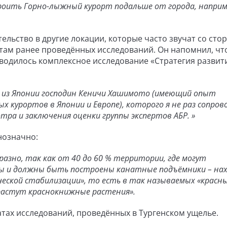
роить Горно-лыжный курорт подальше от города, наприме
ельство в другие локации, которые часто звучат со сто
там ранее проведённых исследований. Он напомнил, что
оводилось комплексное исследование «Стратегия развит
 из Японии господин Кеничи Хашимото (имеющий опыт
х курортов в Японии и Европе), которого я не раз сопро
отра и заключения оценки группы экспертов АБР. »
нозначно:
разно, так как от 40 до 60 % территории, где могут
ы и должны быть построены канатные подъёмники – на
ической стабилизации», то есть в так называемых «красн
растут краснокнижные растения».
атах исследований, проведённых в Тургенском ущелье.