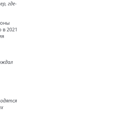
р, где-
роны
 в 2021
ия
вождал
ходятся
ых