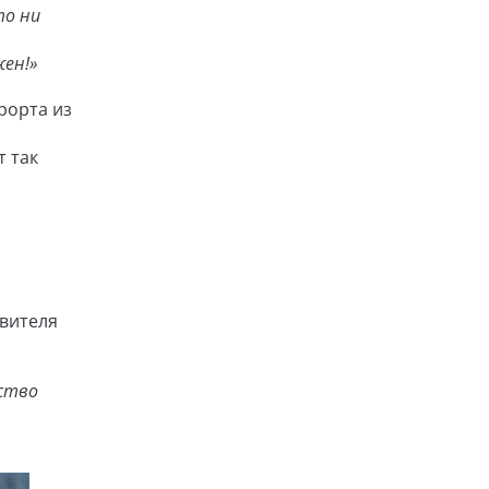
то ни
жен!»
рорта из
т так
вителя
ество