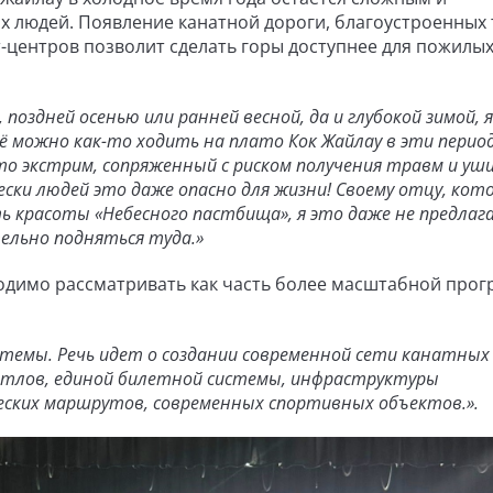
 людей. Появление канатной дороги, благоустроенных 
т-центров позволит сделать горы доступнее для пожилых
 поздней осенью или ранней весной, да и глубокой зимой, я
щё можно как-то ходить на плато Кок Жайлау в эти перио
о экстрим, сопряженный с риском получения травм и уши
ски людей это даже опасно для жизни! Своему отцу, кот
ь красоты «Небесного пастбища», я это даже не предлаг
ельно подняться туда.»
бходимо рассматривать как часть более масштабной про
системы. Речь идет о создании современной сети канатных 
тлов, единой билетной системы, инфраструктуры
еских маршрутов, современных спортивных объектов.».