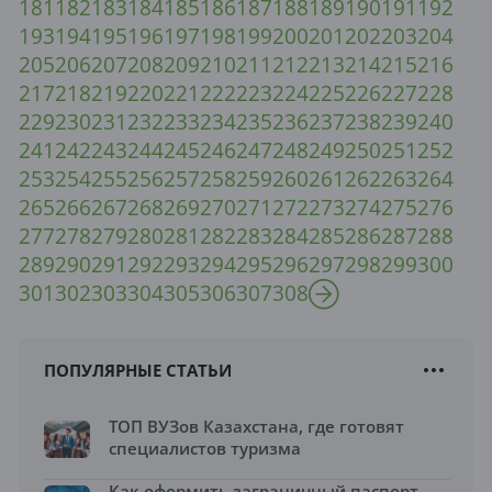
181
182
183
184
185
186
187
188
189
190
191
192
193
194
195
196
197
198
199
200
201
202
203
204
205
206
207
208
209
210
211
212
213
214
215
216
217
218
219
220
221
222
223
224
225
226
227
228
229
230
231
232
233
234
235
236
237
238
239
240
241
242
243
244
245
246
247
248
249
250
251
252
253
254
255
256
257
258
259
260
261
262
263
264
265
266
267
268
269
270
271
272
273
274
275
276
277
278
279
280
281
282
283
284
285
286
287
288
289
290
291
292
293
294
295
296
297
298
299
300
301
302
303
304
305
306
307
308
ПОПУЛЯРНЫЕ СТАТЬИ
ТОП ВУЗов Казахстана, где готовят
специалистов туризма
Как оформить заграничный паспорт