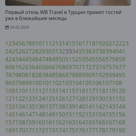
Первый отель WB Travel в Турции примет гостей
уже в ближайшие месяцы
06.02.2026
1
2
3
4
5
6
7
8
9
10
11
12
13
14
15
16
17
18
19
20
21
22
23
24
25
26
27
28
29
30
31
32
33
34
35
36
37
38
39
40
41
42
43
44
45
46
47
48
49
50
51
52
53
54
55
56
57
58
59
60
61
62
63
64
65
66
67
68
69
70
71
72
73
74
75
76
77
78
79
80
81
82
83
84
85
86
87
88
89
90
91
92
93
94
95
96
97
98
99
100
101
102
103
104
105
106
107
108
109
110
111
112
113
114
115
116
117
118
119
120
121
122
123
124
125
126
127
128
129
130
131
132
133
134
135
136
137
138
139
140
141
142
143
144
145
146
147
148
149
150
151
152
153
154
155
156
157
158
159
160
161
162
163
164
165
166
167
168
169
170
171
172
173
174
175
176
177
178
179
180