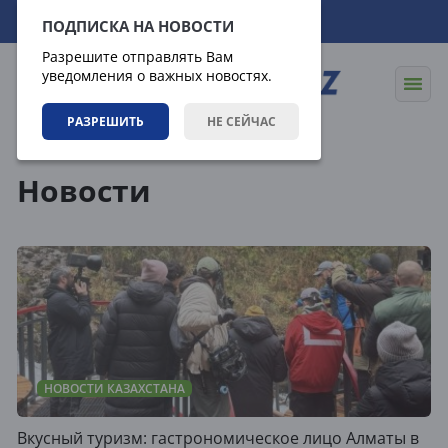
07.08.2026
23:57:43
ПОДПИСКА НА НОВОСТИ
Разрешите отправлять Вам
уведомления о важных новостях.
РАЗРЕШИТЬ
НЕ СЕЙЧАС
Новости
Новости
НОВОСТИ КАЗАХСТАНА
Вкусный туризм: гастрономическое лицо Алматы в