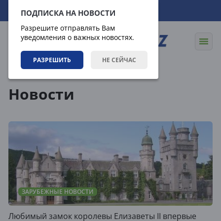
08.08.2026
15:45:54
ПОДПИСКА НА НОВОСТИ
Разрешите отправлять Вам
уведомления о важных новостях.
РАЗРЕШИТЬ
НЕ СЕЙЧАС
Новости
Новости
ЗАРУБЕЖНЫЕ НОВОСТИ
Любимый замок королевы Елизаветы II впервые