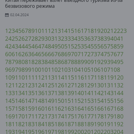
Китай переживает взлёт въездного туризма из-за
безвизового режима
02.04.2024
1
2
3
4
5
6
7
8
9
10
11
12
13
14
15
16
17
18
19
20
21
22
23
24
25
26
27
28
29
30
31
32
33
34
35
36
37
38
39
40
41
42
43
44
45
46
47
48
49
50
51
52
53
54
55
56
57
58
59
60
61
62
63
64
65
66
67
68
69
70
71
72
73
74
75
76
77
78
79
80
81
82
83
84
85
86
87
88
89
90
91
92
93
94
95
96
97
98
99
100
101
102
103
104
105
106
107
108
109
110
111
112
113
114
115
116
117
118
119
120
121
122
123
124
125
126
127
128
129
130
131
132
133
134
135
136
137
138
139
140
141
142
143
144
145
146
147
148
149
150
151
152
153
154
155
156
157
158
159
160
161
162
163
164
165
166
167
168
169
170
171
172
173
174
175
176
177
178
179
180
181
182
183
184
185
186
187
188
189
190
191
192
193
194
195
196
197
198
199
200
201
202
203
204