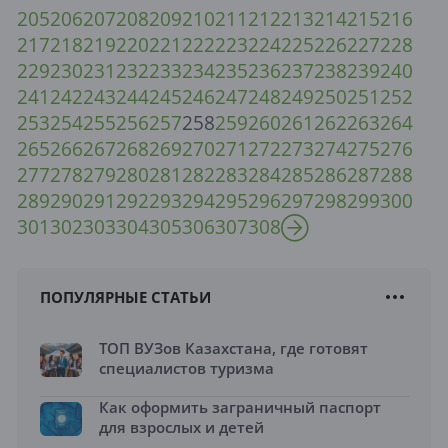
205
206
207
208
209
210
211
212
213
214
215
216
217
218
219
220
221
222
223
224
225
226
227
228
229
230
231
232
233
234
235
236
237
238
239
240
241
242
243
244
245
246
247
248
249
250
251
252
253
254
255
256
257
258
259
260
261
262
263
264
265
266
267
268
269
270
271
272
273
274
275
276
277
278
279
280
281
282
283
284
285
286
287
288
289
290
291
292
293
294
295
296
297
298
299
300
301
302
303
304
305
306
307
308
ПОПУЛЯРНЫЕ СТАТЬИ
ТОП ВУЗов Казахстана, где готовят
специалистов туризма
Как оформить заграничный паспорт
для взрослых и детей