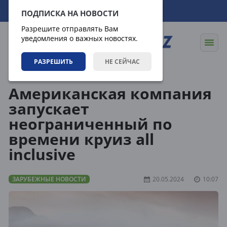
09.08.2026
16:15:14
ПОДПИСКА НА НОВОСТИ
Разрешите отправлять Вам
уведомления о важных новостях.
РАЗРЕШИТЬ
НЕ СЕЙЧАС
Новости
Зарубежные новости
Американская компания
запускает
неограниченный по
времени круиз all
inclusive
ЗАРУБЕЖНЫЕ НОВОСТИ
20.05.2024
10:07