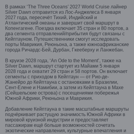
В рамках ‘The Three Oceans’ 2027 World Cruise лайнер
Silver Dawn отправится из Лос-Анджелеса 8 января
2027 года, пересечёт Тихий, Индийский и
Атлантический океаны и завершит свой маршрут в
Копенгагене. Поездка включает 35 стран и 80 портов, а
два сегмента отправлений/прибытия будут связаны с
Кейптауном. Путешественники смогут исследовать
порты Маврикия, Реюньона, а также южноафриканские
города Ричардс-Бей, Дурбан, Гкееберху и Ланжебан.
В круизе 2028 года, ‘An Ode to the Moment’, также на
Silver Dawn, маршрут стартует из Майами 5 января
2028 года и охватит 29 стран и 58 портов. Он включает
сегменты с приходом в Кейптаун — от Рио-де-
Жанейро до Кейптауна с остановками в Бразилии,
Сент-Елене и Намибии, а затем из Кейптауна в Махе
(Сейшельские острова) с посещениями побережья
Южной Африки, Реюньона и Маврикия.
Добавление Кейптауна в такие масштабные маршруты
подчёркивает растущую значимость Южной Африки в
мировой круизной индустрии и предоставляет
пассажирам ещё больше возможностей сочетать
экзотические направления, культурные впечатления и