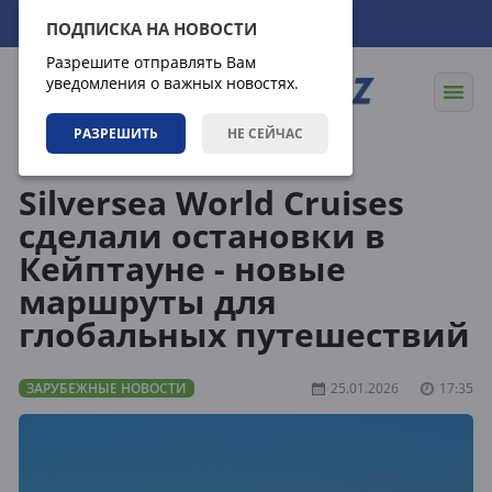
08.08.2026
22:30:21
ПОДПИСКА НА НОВОСТИ
Разрешите отправлять Вам
уведомления о важных новостях.
РАЗРЕШИТЬ
НЕ СЕЙЧАС
Новости
Зарубежные новости
Silversea World Cruises
сделали остановки в
Кейптауне - новые
маршруты для
глобальных путешествий
ЗАРУБЕЖНЫЕ НОВОСТИ
25.01.2026
17:35