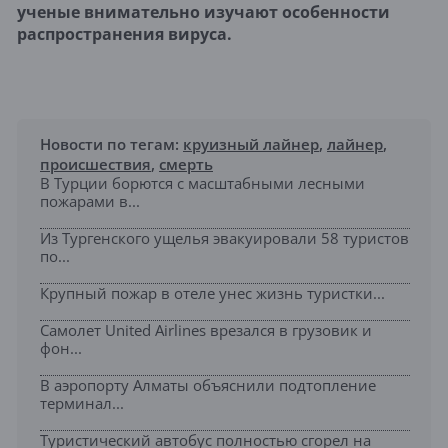
ученые внимательно изучают особенности
распространения вируса.
Новости по тегам:
круизный лайнер
,
лайнер
,
происшествия
,
смерть
В Турции борются с масштабными лесными
пожарами в...
Из Тургенского ущелья эвакуировали 58 туристов
по...
Крупный пожар в отеле унес жизнь туристки...
Самолет United Airlines врезался в грузовик и
фон...
В аэропорту Алматы объяснили подтопление
терминал...
Туристический автобус полностью сгорел на