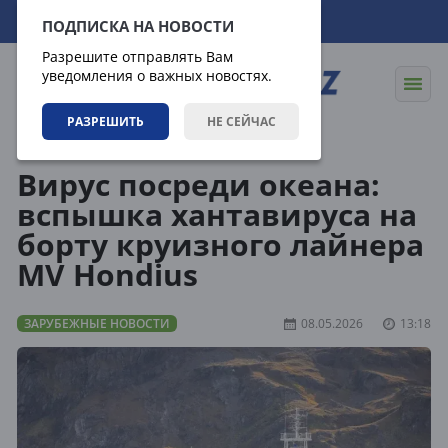
09.08.2026
15:39:12
ПОДПИСКА НА НОВОСТИ
Разрешите отправлять Вам
уведомления о важных новостях.
РАЗРЕШИТЬ
НЕ СЕЙЧАС
Новости
Зарубежные новости
Вирус посреди океана:
вспышка хантавируса на
борту круизного лайнера
MV Hondius
ЗАРУБЕЖНЫЕ НОВОСТИ
08.05.2026
13:18