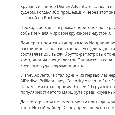
Круизный лайнер Disney Adventure вошёл в и
судном, когда-либо прошедшим через этот зн
ссылкой на
Portnews.
Проход состоялся в рамках перегоночного рей
событием для мировой круизной индустрии.
Лайнер относится к типоразмеру Neopanamax
расширенных шлюзов канала. Его длина достиг
составляет 208 тысяч брутто-регистровых то
координация специалистов Панамского канал
круизные суда современности.
Disney Adventure стал одним из первых лайне
AIDAdiva, Brilliant Lady, Celebrity Ascent и St
Панамский канал пройдут более 40 круизов на
популярности этого маршрута среди круизных
До этого рекорд по вместимости принадлежал 
тонн. Новый лайнер Disney превзошёл его поч