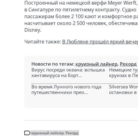
Построенный на немецкой верфи Meyer Werft, D
в Сингапуре по пятилетнему контракту. Судно
пассажирам более 2 100 кают и комфортное р
насчитывает около 2 500 человек, обеспечив
Disney.
Читайте также:
В Любляне прошёл яркий вечер
Новости по тегам:
круизный лайнер
,
Рекорд
Вирус посреди океана: вспышка
Немецкие ту
хантавируса на борт...
круизах в Пе
Во время Лунного нового года
Silversea Wo
путешественники прео...
остановки в 
круизный лайнер
Рекорд