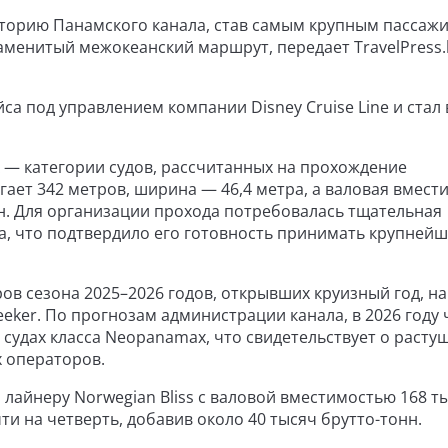
сторию Панамского канала, став самым крупным пассаж
аменитый межокеанский маршрут, передает TravelPress.
са под управлением компании Disney Cruise Line и ста
 — категории судов, рассчитанных на прохождение
ает 342 метров, ширина — 46,4 метра, а валовая вмест
нн. Для организации прохода потребовалась тщательная
а, что подтвердило его готовность принимать крупней
ров сезона 2025–2026 годов, открывших круизный год, на
ar Seeker. По прогнозам администрации канала, в 2026 году
 судах класса Neopanamax, что свидетельствует о расту
 операторов.
лайнеру Norwegian Bliss с валовой вместимостью 168 т
ти на четверть, добавив около 40 тысяч брутто-тонн.