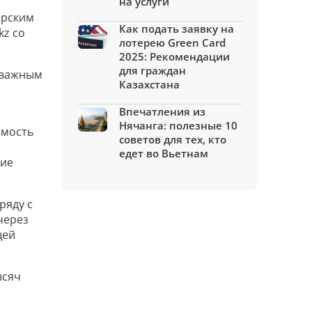
на услуги
ирским
Как подать заявку на
kz со
лотерею Green Card
2025: Рекомендации
для граждан
л важным
Казахстана
Впечатления из
Нячанга: полезные 10
имость
советов для тех, кто
едет во Вьетнам
шие
ряду с
 через
щей
ысяч