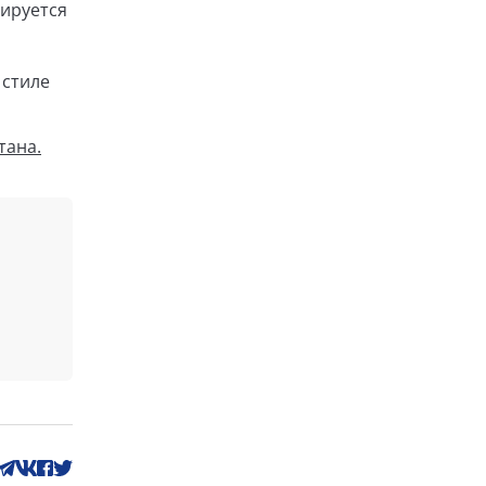
зируется
 стиле
тана.