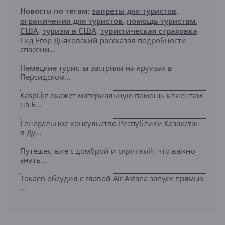
Новости по тегам:
запреты для туристов
,
ограничения для туристов
,
помощь туристам
,
США
,
туризм в США
,
туристическая страховка
Гид Егор Дьяковский рассказал подробности
спасени...
Немецкие туристы застряли на круизах в
Персидском...
Kaspi.kz окажет материальную помощь клиентам
на Б...
Генеральное консульство Республики Казахстан
в Ду...
Путешествие с домброй и скрипкой: что важно
знать...
Токаев обсудил с главой Air Astana запуск прямых
...