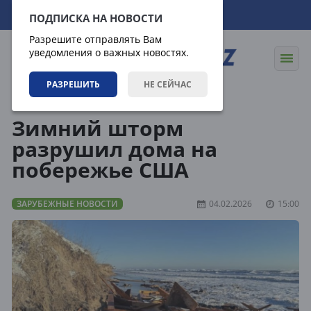
09.08.2026
11:57:49
ПОДПИСКА НА НОВОСТИ
Разрешите отправлять Вам
уведомления о важных новостях.
РАЗРЕШИТЬ
НЕ СЕЙЧАС
Новости
Зарубежные новости
Зимний шторм
разрушил дома на
побережье США
ЗАРУБЕЖНЫЕ НОВОСТИ
04.02.2026
15:00