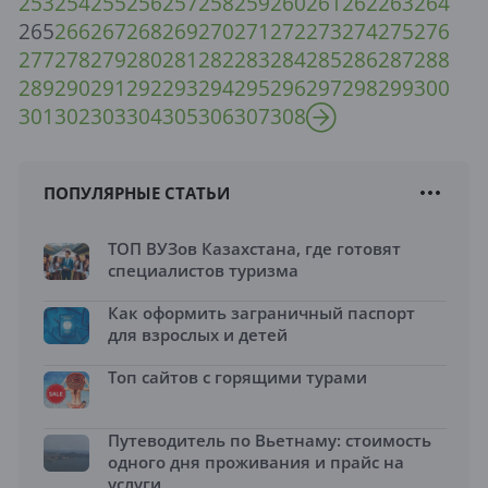
253
254
255
256
257
258
259
260
261
262
263
264
265
266
267
268
269
270
271
272
273
274
275
276
277
278
279
280
281
282
283
284
285
286
287
288
289
290
291
292
293
294
295
296
297
298
299
300
301
302
303
304
305
306
307
308
ПОПУЛЯРНЫЕ СТАТЬИ
ТОП ВУЗов Казахстана, где готовят
специалистов туризма
Как оформить заграничный паспорт
для взрослых и детей
Топ сайтов с горящими турами
Путеводитель по Вьетнаму: стоимость
одного дня проживания и прайс на
услуги