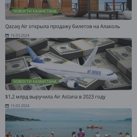
НОВОСТИ КАЗАХСТАНА
Qazaq Air открыла продажу билетов на Алаколь
16.03.2024
НОВОСТИ КАЗАХСТАНА
$1,2 млрд выручила Air Astana в 2023 году
15.03.2024