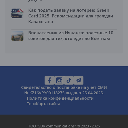
Как подать заявку на лотерею Green
Card 2025: Рекомендации для граждан
Казахстана
Впечатления из Нячанга: полезные 10
советов для тех, кто едет во Вьетнам
Свидетельство о постановке на учет СМИ
№ KZ16VPY00118275 выдано 25.04.2025.
Политика конфиденциальности
Теги
Карта сайта
ТОО "SDR communications" © 2023 - 2026