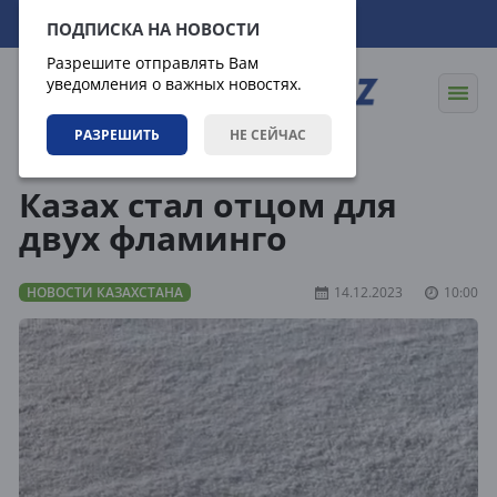
06.08.2026
12:12:51
ПОДПИСКА НА НОВОСТИ
Разрешите отправлять Вам
уведомления о важных новостях.
РАЗРЕШИТЬ
НЕ СЕЙЧАС
Новости
Новости Казахстана
Казах стал отцом для
двух фламинго
НОВОСТИ КАЗАХСТАНА
14.12.2023
10:00