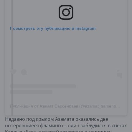
Посмотреть эту публикацию в Instagram
Публикация от Азамат Сарсенбаев (@azamat_sarsenbayev)
Недавно под крылом Азамата оказались две
потерявшиеся фламинго – один заблудился в снегах
Каражанбаса, а второй затерялся в морпорту.