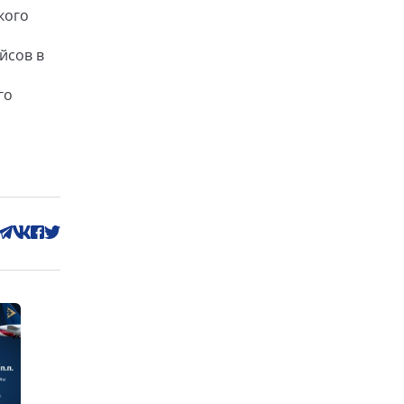
кого
йсов в
го