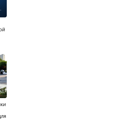
ой
ики
для