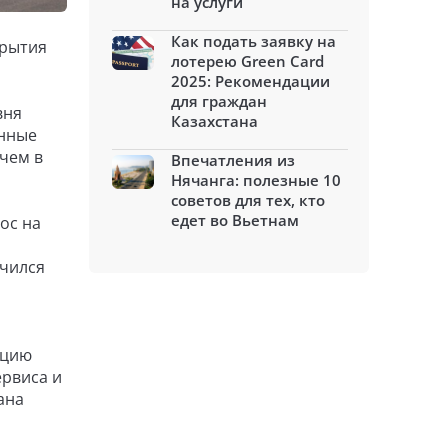
на услуги
Как подать заявку на
крытия
лотерею Green Card
2025: Рекомендации
для граждан
вня
Казахстана
енные
 чем в
Впечатления из
Нячанга: полезные 10
советов для тех, кто
едет во Вьетнам
ос на
ичился
кцию
ервиса и
ана