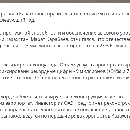
трасли в Казахстане, правительство объявило планы от
следующий год.
е пропускной способности и обеспечение высокого уро
и Казахстан, Марат Карабаев, отчитался, что отечеств
ревезли 12,3 миллиона пассажиров, что на 23% больше,
пассажиров к концу года. Объем услуг в аэропортах выр
афиксированы рекордные цифры - 9 миллионов (+34%) и 7
оответственно. Объем перевезенных грузов также увел
орде и Алматы, планируется реконструкция взлетно-
ом аэропортах. Инвестор из ОАЭ предпримет реконстру
еры направлены на дополнительное повышение уровня с
ры также ведутся по передаче ряда аэропортов Казахст