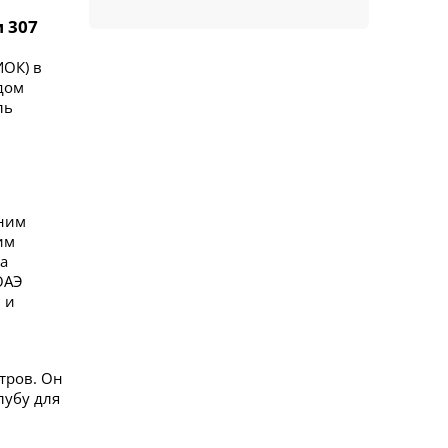
 307
ИОК) в
дом
ль
жним
им
а
ОАЭ
 и
етров. Он
лубу для