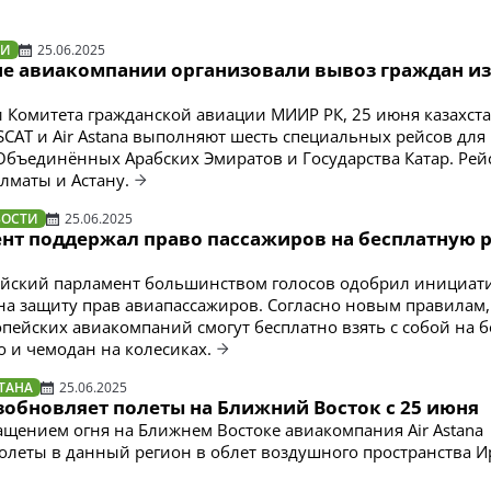
ТИ
25.06.2025
ие авиакомпании организовали вывоз граждан из
Комитета гражданской авиации МИИР РК, 25 июня казахст
CAT и Air Astana выполняют шесть специальных рейсов для
Объединённых Арабских Эмиратов и Государства Катар. Рей
лматы и Астану.
ВОСТИ
25.06.2025
нт поддержал право пассажиров на бесплатную 
ейский парламент большинством голосов одобрил инициати
а защиту прав авиапассажиров. Согласно новым правилам,
пейских авиакомпаний смогут бесплатно взять с собой на б
о и чемодан на колесиках.
ТАНА
25.06.2025
озобновляет полеты на Ближний Восток с 25 июня
ращением огня на Ближнем Востоке авиакомпания Air Astana
олеты в данный регион в облет воздушного пространства И