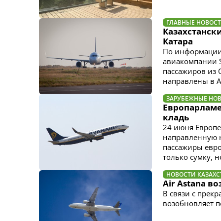
ГЛАВНЫЕ НОВОС
Казахстанск
Катара
По информации 
авиакомпании S
пассажиров из 
направлены в А
ЗАРУБЕЖНЫЕ НО
Европарламе
кладь
24 июня Европ
направленную н
пассажиры евро
только сумку, н
НОВОСТИ КАЗАХС
Air Astana в
В связи с прек
возобновляет п