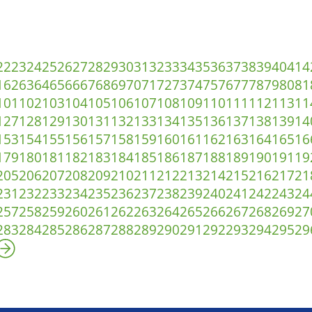
22
23
24
25
26
27
28
29
30
31
32
33
34
35
36
37
38
39
40
41
4
1
62
63
64
65
66
67
68
69
70
71
72
73
74
75
76
77
78
79
80
81
101
102
103
104
105
106
107
108
109
110
111
112
113
11
127
128
129
130
131
132
133
134
135
136
137
138
139
14
153
154
155
156
157
158
159
160
161
162
163
164
165
16
179
180
181
182
183
184
185
186
187
188
189
190
191
19
205
206
207
208
209
210
211
212
213
214
215
216
217
21
231
232
233
234
235
236
237
238
239
240
241
242
243
24
257
258
259
260
261
262
263
264
265
266
267
268
269
27
283
284
285
286
287
288
289
290
291
292
293
294
295
29