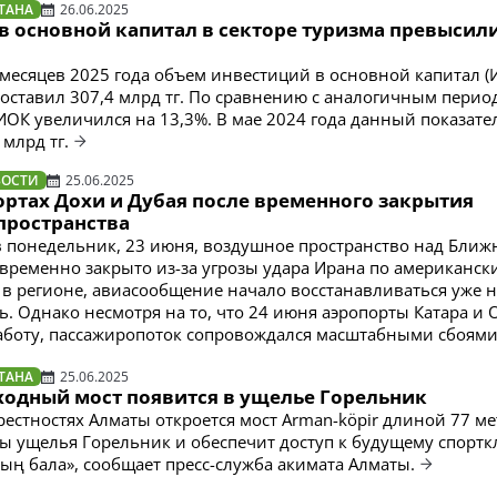
ТАНА
26.06.2025
в основной капитал в секторе туризма превысили
 месяцев 2025 года объем инвестиций в основной капитал (
составил 307,4 млрд тг. По сравнению с аналогичным перио
ИОК увеличился на 13,3%. В мае 2024 года данный показате
 млрд тг.
ВОСТИ
25.06.2025
ортах Дохи и Дубая после временного закрытия
пространства
 в понедельник, 23 июня, воздушное пространство над Бли
временно закрыто из-за угрозы удара Ирана по американск
в регионе, авиасообщение начало восстанавливаться уже н
. Однако несмотря на то, что 24 июня аэропорты Катара и 
боту, пассажиропоток сопровождался масштабными сбоями
ТАНА
25.06.2025
одный мост появится в ущелье Горельник
рестностях Алматы откроется мост Arman-köpir длиной 77 м
ы ущелья Горельник и обеспечит доступ к будущему спортк
ң бала», сообщает пресс-служба акимата Алматы.