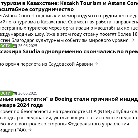
уризм в Казахстане: Kazakh Tourism и Astana Con
асштабное сотрудничество
 и Astana Concert подписали меморандум о сотрудничестве д
ийного туризма в Казахстане. Совместная работа направлен
остранных туристов через организацию масштабных конце
еждународных шоу. Уже в этом году страну посетят более 18
стей благодаря культурным событиям мирового уровня.
ВОСТИ
26.06.2025
ссажира Saudia одновременно скончались во вре
о время перелета из Саудовской Аравии
ВОСТИ
26.06.2025
мные недостатки” в Boeing стали причиной инцид
январе 2024 года
овет по безопасности на транспорте США (NTSB) опубликов
ыводы расследования, указывающие на системные недоста
аботки в контроле со стороны Федерального управления
иации (FAA).