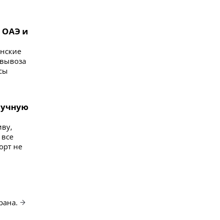
 ОАЭ и
анские
 вывоза
сы
ручную
ву,
 все
орт не
рана.