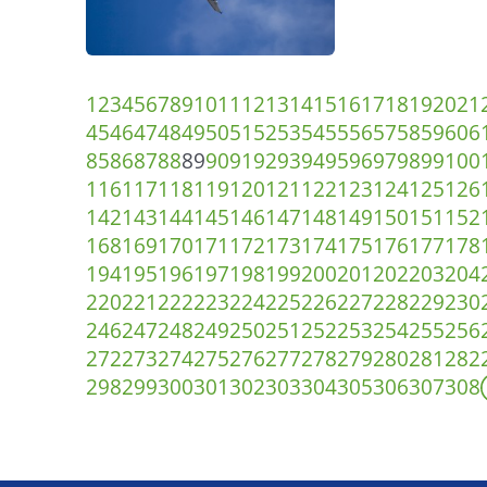
1
2
3
4
5
6
7
8
9
10
11
12
13
14
15
16
17
18
19
20
21
45
46
47
48
49
50
51
52
53
54
55
56
57
58
59
60
6
85
86
87
88
89
90
91
92
93
94
95
96
97
98
99
100
116
117
118
119
120
121
122
123
124
125
126
142
143
144
145
146
147
148
149
150
151
152
168
169
170
171
172
173
174
175
176
177
178
194
195
196
197
198
199
200
201
202
203
204
220
221
222
223
224
225
226
227
228
229
230
246
247
248
249
250
251
252
253
254
255
256
272
273
274
275
276
277
278
279
280
281
282
298
299
300
301
302
303
304
305
306
307
308