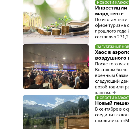
НОВОСТИ КАЗАХС
Инвестиции 
млрд тенге
По итогам пяти
сфере туризма 
прошлого года 
составлял 271,2
ЗАРУБЕЖНЫЕ НО
Хаос в аэроп
воздушного 
После того как
Востоком было 
военным базам 
следующий день
возобновили ра
хаосом.
НОВОСТИ КАЗАХС
Новый пешех
В сентябре в ок
соединит склон
школьников «Мы