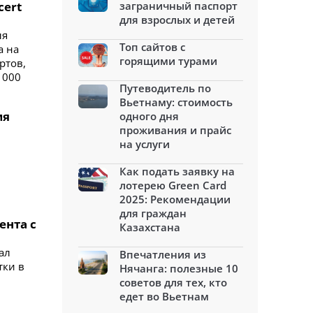
cert
заграничный паспорт
для взрослых и детей
ля
Топ сайтов с
а на
горящими турами
ртов,
 000
Путеводитель по
Вьетнаму: стоимость
мя
одного дня
проживания и прайс
на услуги
Как подать заявку на
лотерею Green Card
2025: Рекомендации
для граждан
ента с
Казахстана
ал
Впечатления из
тки в
Нячанга: полезные 10
советов для тех, кто
едет во Вьетнам