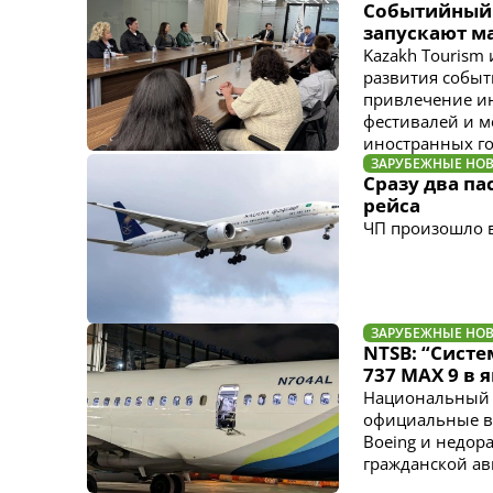
Событийный т
запускают м
Kazakh Tourism
развития событ
привлечение ин
фестивалей и м
иностранных го
ЗАРУБЕЖНЫЕ НО
Сразу два па
рейса
ЧП произошло в
ЗАРУБЕЖНЫЕ НО
NTSB: “Систе
737 MAX 9 в 
Национальный с
официальные в
Boeing и недор
гражданской ав