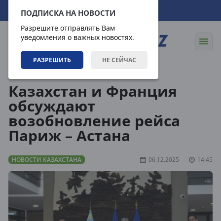
06.08.2026
20:16:57
ПОДПИСКА НА НОВОСТИ
Разрешите отправлять Вам
уведомления о важных новостях.
РАЗРЕШИТЬ
НЕ СЕЙЧАС
Новости
Новости Казахстана
Казахстан и Франция
обсуждают
возобновление рейса
Париж – Астана
НОВОСТИ КАЗАХСТАНА
06.12.2025
14:45