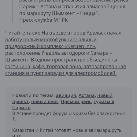
Париж – Астана и открытия авиасообщения
по маршруту Шымкент – Ницца".
Пресс-служба МТ РК
Читайте также:
На въезде в город Аральск начал
работу новый многофункциональный
придорожный комплекс «Keruen Inn»,
расположенный вдоль автодороги Самара –
Шымкент. В одном пространстве объединены
гостиница, кафе, торговая зона, автозаправочная
станция и пункт зарядки для электромобилей.
Новости по тегам:
авиация
,
Астана
,
новый
проект
,
новый рейс
,
Прямой рейс
,
туризм в
Париже
В Астане пройдет форум «Туризм без опасности» с
1...
Казахстан и Китай готовят новые авиамаршруты
и тр...